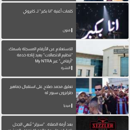
كلمات أغنية "انا بكبر" لــ كايروكي
فنون
للاستعلام عن الأرقام المسجلة باسمك..
"تنظيم الاتصالات" يعيد إتاحة خدمة
"أرقامي" عبر My NTRA
النشرة
تعليق محمد صلاح على استقبال جماهير
طرابزون سبور له
ميديا
بعد أزمة الصلاة.. "سيزلر" تُنهي الجدل