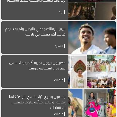
بإجراءات حاسمة والعميلة تحذف المنشور
ترند
بيزيرا: الزمالك وعدني بالرحيل ولم يفِ.. رغم
كونها أكبر صفقة في تاريخه
النشرة
مصريون يروون تجربة أكاديمية لا تُنسى
بعد زيارة استثنائية لروسيا
منصات
ياسمين يسري: "يلا نفسح اللوك" كلها
إيجابية.. والناس متأثرة بيا وما بهتمش
بالانتقادات
منصات