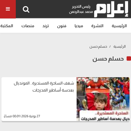
رئيس التحرير
محمد عبدالرحمن
الرئيسية
النشرة
ميديا
فنون
ترند
منصات
المكتبة
الرئيسية
حسلم حسن
حسلم حسن
شغف الساحرة المستديرة.. المونديال
بعدسة أساطير المدرجات
27 يونية 2026 | 08:01 مساءً