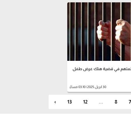
للمتهم في قضية هتك عرض طفل
30 ابريل 2025 | 03:10 مساءً
›
13
12
...
8