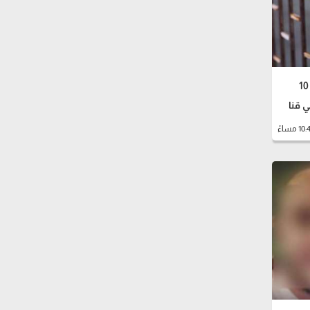
طلبوا فدية 300 ألف دولار.. المشدد 10