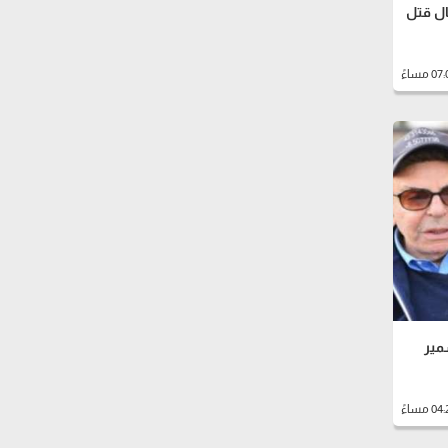
أعمال قتل
مير