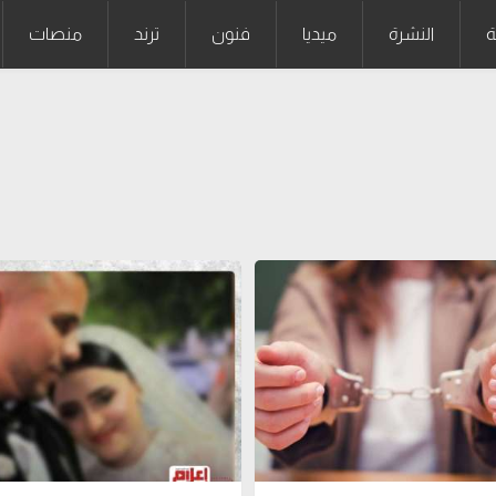
ة
النشرة
ميديا
فنون
ترند
منصات