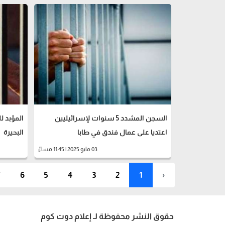
السجن المشدد 5 سنوات لإسرائيليين
المؤبد 
اعتديا على عمال فندق في طابا
البحيرة
03 مايو 2025 | 11:45 مساءً
7
6
5
4
3
2
1
‹
حقوق النشر محفوظة لـ إعلام دوت كوم