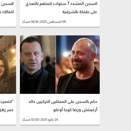
السجن المشدد 7 سنوات للمتهم بالتعدي
على طفلة بالشرقية
للمالك ب
09 اغسطس 2025 | 06:16 مساءً
حكم بالسجن على الممثلين التركيين خالد
"انتصرت
أرغينتش ورضا كوجا أوغلو
عمر زهر
24 مايو 2025 | 02:08 مساءً