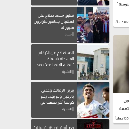
نوفية"
تعليق محمد صلاح على
استقبال جماهير طرابزون
سبور له
ميديا
للاستعلام عن الأرقام
المسجلة باسمك..
"تنظيم الاتصالات" يعيد
إتاحة خدمة "أرقامي" عبر
النشرة
My NTRA
بيزيرا: الزمالك وعدني
بالرحيل ولم يفِ.. رغم
سجن
كونها أكبر صفقة في
تاريخه
بتهمة
النشرة
بعد أزمة الصلاة.. "سيزلر"