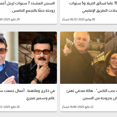
السجن 15 عاما لسائق التريلا و5 سنوات
السجن المشدد 7 سنوات لرجل 
حادث الطريق الإقليمي
زوجته خنقًا بالتجمع الخامس
08 يوليو 2025 | 06:28 مساءً
29 مايو 2025 | 07:00 مساءً
 بحب الناس".. هالة صدقي تهنئ
في ذكرى وفاتهما.. أعمال جمعت س
ان بخروجه من السجن
غانم وسمير صبري
22 مايو 2025 | 10:49 مساءً
20 مايو 2025 | 04:22 مساءً