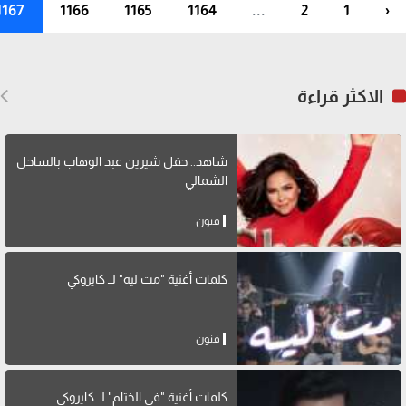
1167
1166
1165
1164
...
2
1
‹
الاكثر قراءة
شاهد.. حفل شيرين عبد الوهاب بالساحل
الشمالي
فنون
كلمات أغنية "مت ليه" لــ كايروكي
فنون
كلمات أغنية "في الختام" لــ كايروكي