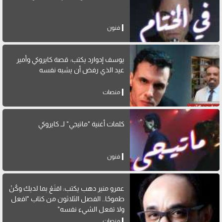
فنون
يوسف إدوارد يكتب: قصة كايروكي وأمير
عيد الذي رفض أن يشبه نفسه
منصات
كلمات أغنية "ماتيجي" لــ كايروكي
فنون
عمرو منير دهب يكتب: اقنَعْ بما لديك وكُنْ
طموحًا.. الفصل الثلاثون من كتاب "افعل
ولا تفعل الشيء نفسه"
منصات