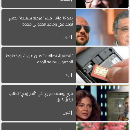
بعد 16 عامًا.. فيلم "فرصة سعيدة" يجمع
أحمد مكي وماجد الكدواني مجددًا
فنون
"تنظيم الاتصالات" يعلن عن شراء خطوط
المحمول ببصمة الوجه
ترند
فرح يوسف: دوري في "أندر إيدج" تطلب
تركيزًا كبيرًا
فنون