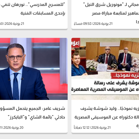
اني لـ "مونوريل شرق النيل"
"للمسرح المدرسي".. نورهان تنفي 
ماهير لمتابعة مباراة مصر
بإحدى المسابقات الفنية
ا
21 يونية 2026 | 09:58 مساءً
21 يونية 2026 | 04:50 مساءً
يه نموذجًا.. وليد شوشة يشرف
شريف عامر: الجميع يتحمل المسؤول
لة دكتوراه عن الموسيقى المصرية
حادثي "بائعة الشاي" و"البايكرز"
ة
21 يونية 2026 | 12:12 صباحاً
20 يونية 2026 | 04:11 مساءً