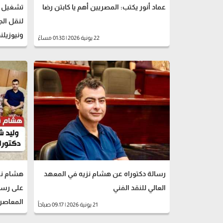
عماد أنور يكتب: المصريين أهم يا كابتن رضا
تشغيل مج
لنقل الج
ونيوزيلند
22 يونية 2026 | 01:38 مساءً
رسالة دكتوراه عن هشام نزيه في المعهد
هشام نز
العالي للنقد الفني
على رسا
المعاصر
21 يونية 2026 | 09:17 صباحاً