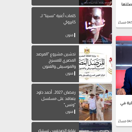
صلتها
كلمات أغنية "نسينا" لــ
كايروكي
فنون
تدشين مشروع "المرصد
المصري للمسرح
والموسيقى والفنون
الشعبية"
فنون
رمضان 2027.. أحمد داود
يتعاقد على مسلسل
ية في
"ونس"
فنون
نقابة الصحفيين تستنكر