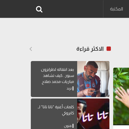
المكتبة
الاكثر قراءة
بعد انتقاله لطرابزون
سبور.. كيف تشاهد
مباريات محمد صلاح
بالدوري التركي؟
ترند
كلمات أغنية "تاتا تاتا" لــ
كايروكي
فنون