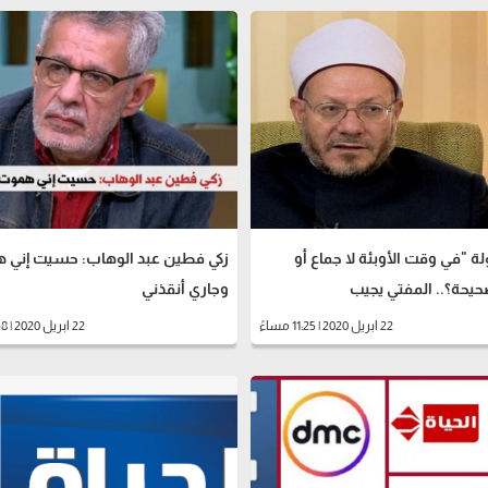
 "في وقت الأوبئة لا جماع أو
زكي فطين عبد الوهاب: حسيت إني 
يحة؟.. المفتي يجيب
وجاري أنقذني
22 ابريل 2020 | 11:25 مساءً
22 ابريل 2020 | 10:58 مساءً