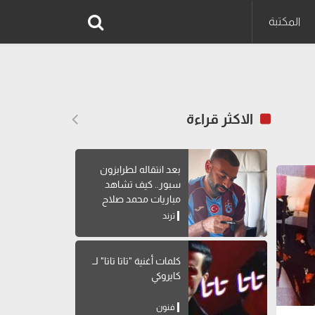
المكتبة
الاكثر قراءة
بعد انتقاله لطرابزون
سبور.. كيف تشاهد
مباريات محمد صلاح
بالدوري التركي؟
ترند
كلمات أغنية "تاتا تاتا" لــ
كايروكي
فنون