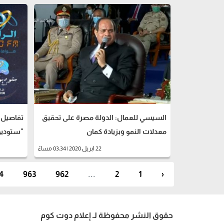
السيسي للعمال: الدولة مصرة على تحقيق
تفاصيل 
معدلات النمو وبزيادة كمان
"ستوديو 9090" في رم
22 ابريل 2020 | 03:34 مساءً
4
963
962
...
2
1
‹
حقوق النشر محفوظة لـ إعلام دوت كوم