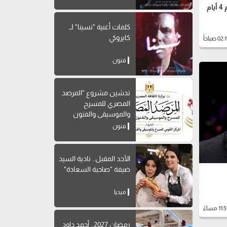
النيابة العامة تأمر بحبس حنين حسام 4 أيام
كلمات أغنية "نسينا" لــ
كايروكي
فنون
تدشين مشروع "المرصد
المصري للمسرح
والموسيقى والفنون
الشعبية"
فنون
الأحد المقبل.. نادية السيد
ضيفة "صاحبة السعادة"
ميديا
رمضان 2027.. أحمد داود