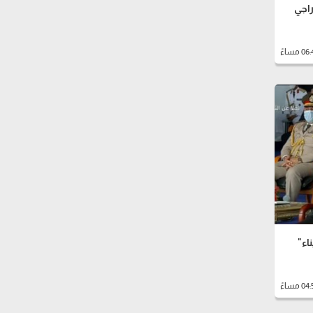
راجي
اء"