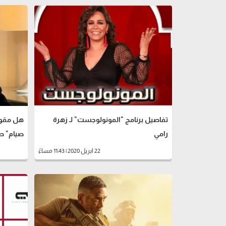
تفاصيل برنامج "المونولوجست" لـ زهرة
هل مقولة
رامي
صيام" صح
22 ابريل 2020 | 11:43 مساءً