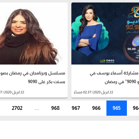
مشاركة أسماء يوسف في
مسلسل وبرنامجان في رمضان بصو
ضان
بسنت بكر على 9090
22 ابريل 2020 | 02:37 مساءً
22 ابريل 2020 | 02:17 مساءً
2702
...
968
967
966
965
96