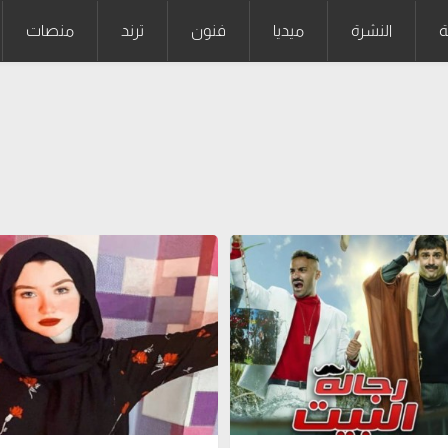
ة
النشرة
ميديا
فنون
ترند
منصات