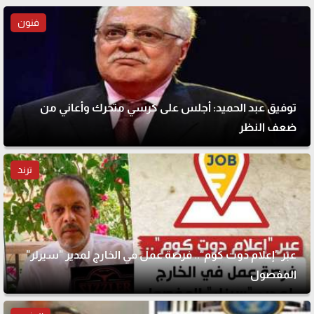
فنون
توفيق عبد الحميد: أجلس على كرسي متحرك وأعاني من
ضعف النظر
ترند
عبر "إعلام دوت كوم".. فرصة عمل في الخارج لمدير "سيزلر"
المفصول