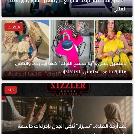
"المهن التمثيلية" تؤكد: لا تراجع عن تفعيل قانون حق الأداء
العلني
منصات
ياسمين يسري: "يلا نفسح اللوك" كلها إيجابية.. والناس
متأثرة بيا وما بهتمش بالانتقادات
ترند
بعد أزمة الصلاة.. "سيزلر" تُنهي الجدل بإجراءات حاسمة