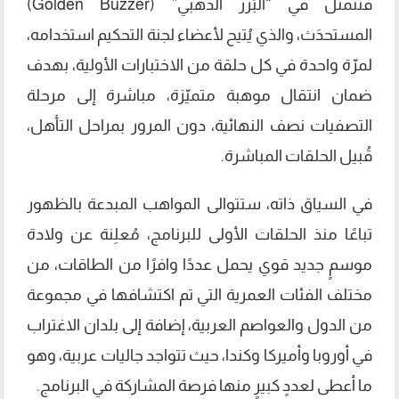
فتتمثّل في “البَزر الذهبي” (Golden Buzzer)
المستحدَث، والذي يُتيح لأعضاء لجنة التحكيم استخدامه،
لمرّة واحدة في كل حلقة من الاختبارات الأولية، بهدف
ضمان انتقال موهبة متميّزة، مباشرة إلى مرحلة
التصفيات نصف النهائية، دون المرور بمراحل التأهل،
قُبيل الحلقات المباشرة.
في السياق ذاته، ستتوالى المواهب المبدعة بالظهور
تباعًا منذ الحلقات الأولى للبرنامج، مُعلِنة عن ولادة
موسمٍ جديد قوي يحمل عددًا وافرًا من الطاقات، من
مختلف الفئات العمرية التي تم اكتشافها في مجموعة
من الدول والعواصم العربية، إضافة إلى بلدان الاغتراب
في أوروبا وأميركا وكندا، حيث تتواجد جاليات عربية، وهو
ما أعطى لعددٍ كبيرٍ منها فرصة المشاركة في البرنامج.