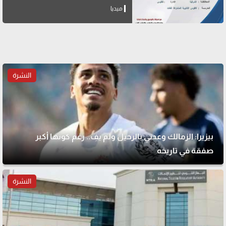
ميديا
النشرة
بيزيرا: الزمالك وعدني بالرحيل ولم يفِ.. رغم كونها أكبر
صفقة في تاريخه
النشرة