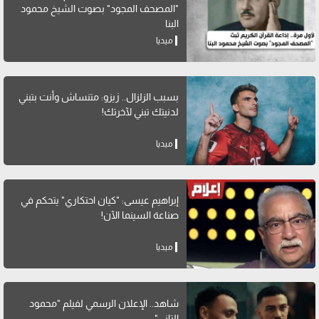
"المصحف المجود" بصوت الشيخ محمود
البنا
ميديا
بسبب الزلزال.. زيزو: متنساش وأنت بتبني
لدنيتك تبني لآخرتك!
ميديا
إبراهيم عيسى: "كيان احتكاري" يتحكم في
صناعة السينما الآن!
ميديا
شاهد.. الإعلان الرسمي لفيلم "محمود
التاني"