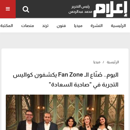
رئيس التحرير
محمد عبدالرحمن
الرئيسية
النشرة
ميديا
فنون
ترند
منصات
المكتبة
الرئيسية
ميديا
اليوم.. صُنّاع الـ Fan Zone يكشفون كواليس
التجربة في "صاحبة السعادة"