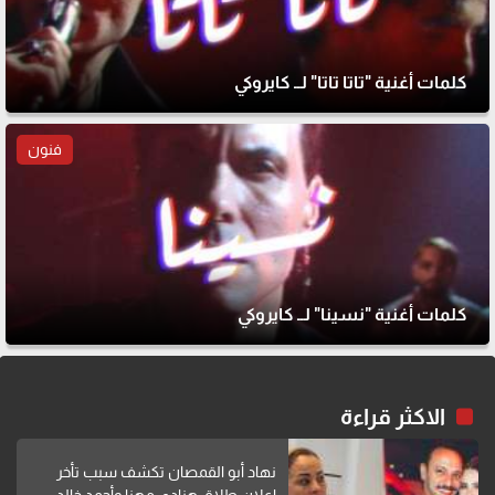
كلمات أغنية "تاتا تاتا" لــ كايروكي
فنون
كلمات أغنية "نسينا" لــ كايروكي
الاكثر قراءة
نهاد أبو القمصان تكشف سبب تأخر
إعلان طلاق هنادي مهنا وأحمد خالد