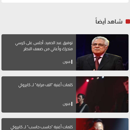
شاهد أيضاً
توفيق عبد الحميد: أجلس على كرسي
متحرك وأعاني من ضعف النظر
فنون
كلمات أغنية "الف مراية" لــ كايروكي
فنون
كلمات أغنية "حاسب حاسب" لــ كايروكي