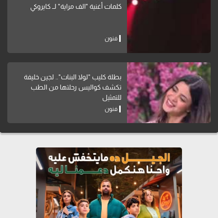
كلمات أغنية "الف مراية" لــ كايروكي
فنون
بطلة كليب "لولا البنات".. لجين خليفة
تكشف كواليس رحلتها من الطب
للتمثيل
فنون