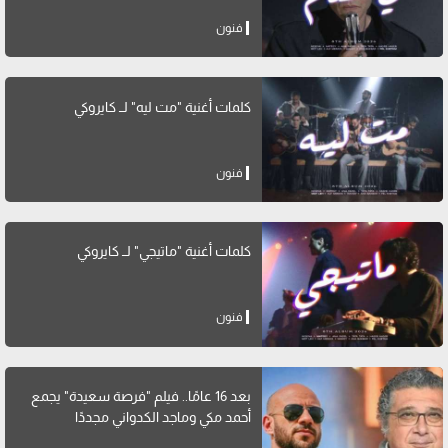
فنون
كلمات أغنية "مت ليه" لــ كايروكي
فنون
كلمات أغنية "ماتيجي" لــ كايروكي
فنون
بعد 16 عامًا.. فيلم "فرصة سعيدة" يجمع
أحمد مكي وماجد الكدواني مجددًا