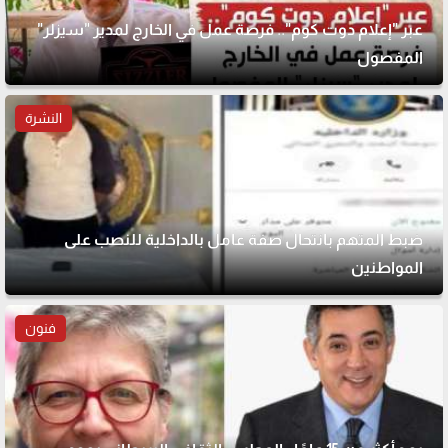
عبر "إعلام دوت كوم".. فرصة عمل في الخارج لمدير "سيزلر"
المفصول
النشرة
ضبط المتهم بانتحال صفة عامل بالداخلية للنصب على
المواطنين
فنون