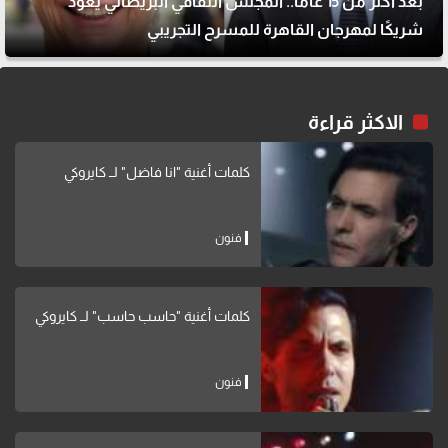
بعد أكثر من 15 عامًا.. المجلس الثقافي البريطاني يعود
شريكًا لمهرجان القاهرة للمسرح التجريبي
الاكثر قراءة
كلمات أغنية "انا فاضل" لــ كايروكي
فنون
كلمات أغنية "حاسب حاسب" لــ كايروكي
فنون