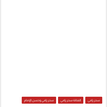
سحر رامي
الفنانة سحر رامي
سحر رامي وحسن الإمام