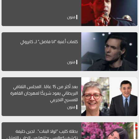
فنون
كلمات أغنية "انا فاضل" لــ كايروكي
فنون
بعد أكثر من 15 عامًا.. المجلس الثقافي
البريطاني يعود شريكًا لمهرجان القاهرة
للمسرح التجريبي
فنون
بطلة كليب "لولا البنات".. لجين خليفة
تكشف كواليس رحلتها من الطب للتمثيل