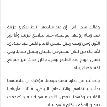
وقالت سحر رامي، إن عيد ميلادها ارتبط بذكرى حزينة
بعد وفاة زوجها، موضحة: «عيد ميلادي قريب وأنا برج
الثور، ومن وقت رحيل حسين الإمام اتلغى عيد ميلادي،
لأنه جاء من لبنان مخصوص علشان يحتفل معايا، وفي
نفس اليوم بعد الظهر توفى، وكان حدث غير متوقع
لكنه قضاء ربنا».
وتحدثت عن بداية قصة حبهما، مؤكدة أن علاقتهما
بدأت بالتفاهم والانسجام الروحي، قائلة: «أرواحنا
اتقابلت وفهمنا بعض، كنت مبهورة بيه واتصدمت
بعدين إنه كمان كان مبهور بيا».