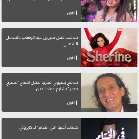
فنون
شاهد.. حفل شيرين عبد الوهاب بالساحل
الشمالي
فنون
سامح بسيوني مخرجًا لحفل افتتاح "مسرح
مصر" بشارع عماد الدين
فنون
كلمات أغنية "في الختام" لــ كايروكي