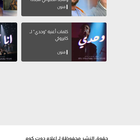
فنون
كلمات أغنية "وحدي" لــ
كايروكي
فنون
حقوق النشر محفوظة لـ إعلام دوت كوم