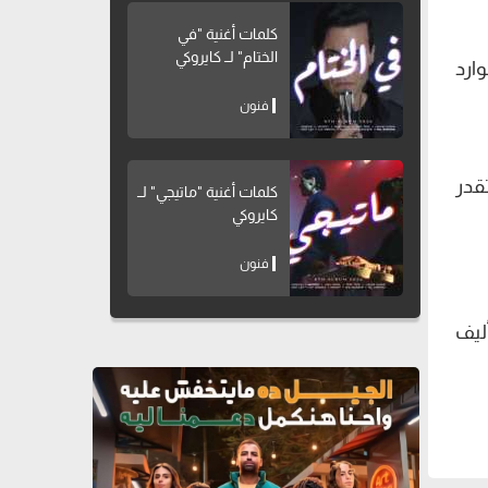
كلمات أغنية "في
الختام" لــ كايروكي
ارد
فنون
قدر
كلمات أغنية "ماتيجي" لــ
كايروكي
فنون
ليف