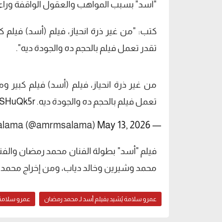
"أسد" بسبب المواهب والعقول الواقفة وراء ه
كتب: "من غير ذرة انحياز، فيلم (أسد) فيل
تقدر تعمل فيلم بالحجم ده والجودة ديه".
من غير ذرة انحياز، فيلم (أسد) فيلم كبي
تعمل فيلم بالحجم ده والجودة ديه.
5QSHuQk5r
May 13, 2026
— Amr Salama (@amrmsalama)
فيلم "أسد" بطولة الفنان محمد رمضان والفنا
محمد وشيرين وخالد دياب، ومن إخراج محمد 
عمرو سلامة يُشيد بفيلم أسد لـ محمد رمضان
عمرو سلامة