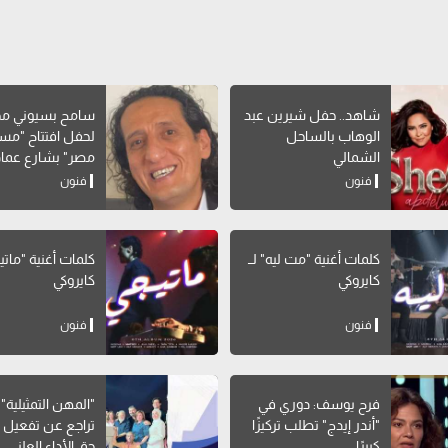
شاهد.. حفل شيرين عبد
سامح بسيوني مخر
الوهاب بالساحل
لحفل افتتاح "مس
الشمالي
مصر" بشارع عماد
فنون
فنون
كلمات أغنية "مت ليه" لــ
كلمات أغنية "ماتيج
كايروكي
كايروكي
فنون
فنون
فرح يوسف: دوري في
"المهن التمثيلية" 
"أندر إيدج" تطلب تركيزًا
تراجع عن تفعيل 
كبيرًا
حق الأداء العلني