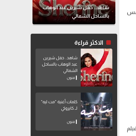
شاهد.. حفل شيرين عبد الوهاب
أمس
بالساحل الشمالي
الاكثر قراءة
شاهد.. حفل شيرين
عبد الوهاب بالساحل
الشمالي
فنون
كلمات أغنية "مت ليه"
لــ كايروكي
فنون
يلم