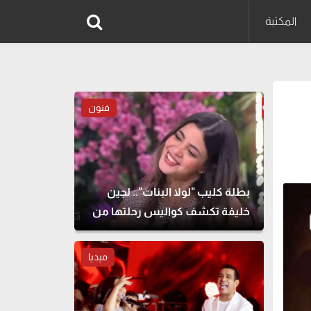
المكتبة
فنون
بطلة كليب "لولا البنات".. لجين
خليفة تكشف كواليس رحلتها من
الطب للتمثيل
ميديا