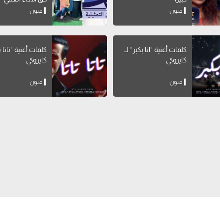
فنون
فنون
كلمات أغنية "انا بكبر" لــ
كلمات أغنية "تاتا تات
كايروكي
كايروكي
فنون
فنون