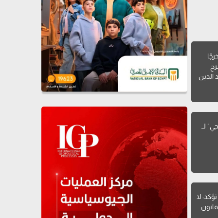
جًا
رح
 الدين
ي" لــ
تؤكد: لا
قانون