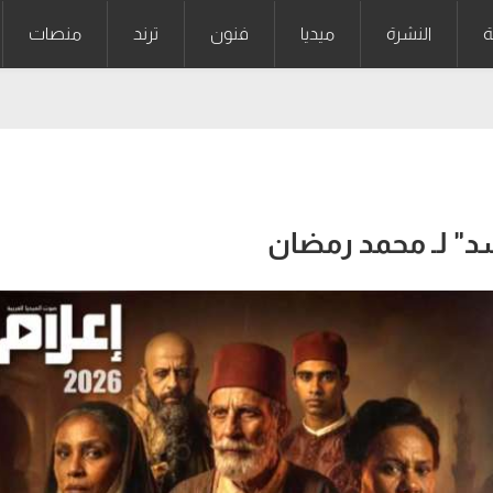
ة
النشرة
ميديا
فنون
ترند
منصات
د" لـ محمد رمضان