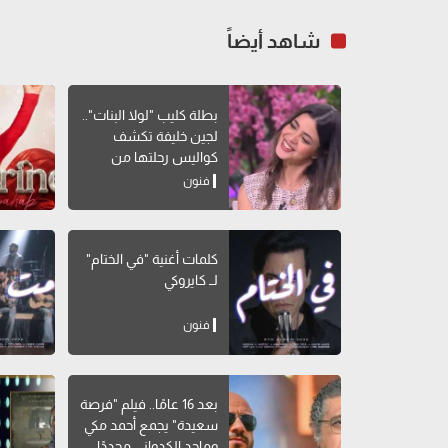
شاهد أيضاً
بطلة كليب "لولا البنات"..
لجين خليفة تكشف
كواليس رحلتها من
الطب للتمثيل
فنون
كلمات أغنية "في الختام"
لــ كايروكي
فنون
بعد 16 عامًا.. فيلم "فرصة
سعيدة" يجمع أحمد مكي
وماجد الكدواني مجددًا