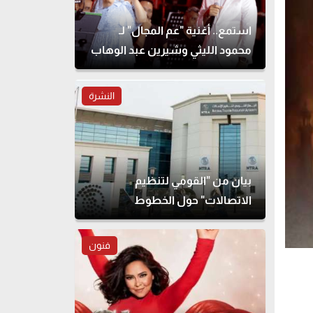
استمع.. أغنية "عم المجال" لـ
محمود الليثي وشيرين عبد الوهاب
النشرة
بيان من "القومي لتنظيم
الاتصالات" حول الخطوط
المسجلة بأسماء مواطنين دون
علمهم
فنون