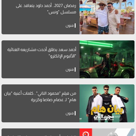
رمضان 2027.. أحمد داود يتعاقد على
مسلسل "ونس"
فنون
أحمد سعد يطلق أحدث مشاريعه الغنائية
"الألبوم الإلكترو"
فنون
من فيلم "محمود التاني".. كلمات أغنية "بيان
هام" لـ عصام صاصا وكزبرة
فنون