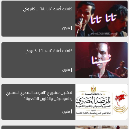
كلمات أغنية "تاتا تاتا" لــ كايروكي
فنون
كلمات أغنية "نسينا" لــ كايروكي
فنون
تدشين مشروع "المرصد المصري للمسرح
والموسيقى والفنون الشعبية"
فنون