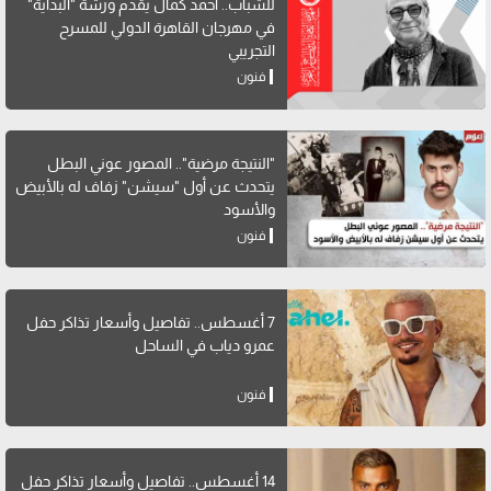
للشباب.. أحمد كمال يقدم ورشة "البداية"
في مهرجان القاهرة الدولي للمسرح
التجريبي
فنون
"النتيجة مرضية".. المصور عوني البطل
يتحدث عن أول "سيشن" زفاف له بالأبيض
والأسود
فنون
7 أغسطس.. تفاصيل وأسعار تذاكر حفل
عمرو دياب في الساحل
فنون
14 أغسطس.. تفاصيل وأسعار تذاكر حفل