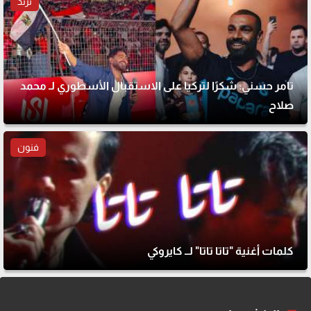
ترند
تامر حسني: شكرًا لتركيا على الاستقبال الأسطوري لـ محمد
صلاح
فنون
كلمات أغنية "تاتا تاتا" لــ كايروكي