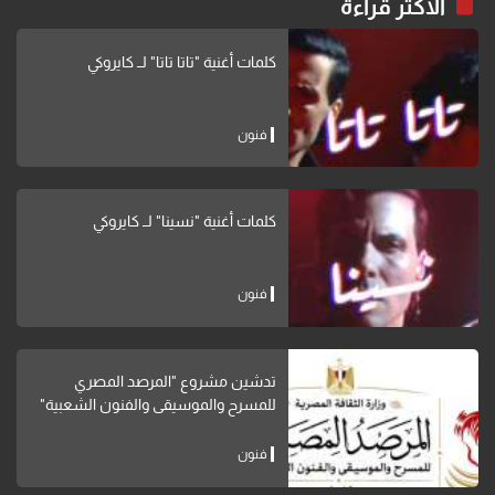
الاكثر قراءة
كلمات أغنية "تاتا تاتا" لــ كايروكي
فنون
كلمات أغنية "نسينا" لــ كايروكي
فنون
تدشين مشروع "المرصد المصري
للمسرح والموسيقى والفنون الشعبية"
فنون