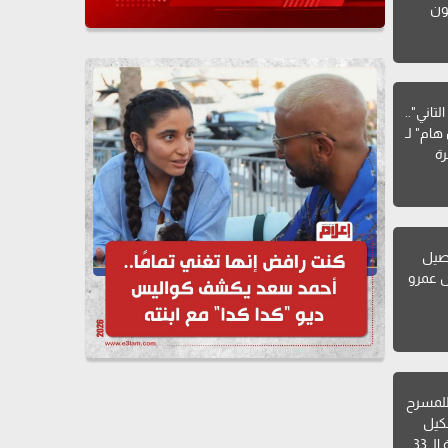
ون
تاني"..
هام" لـ
ة
صيل
ل عمرو
للمسرح
شكيل
ـ 33