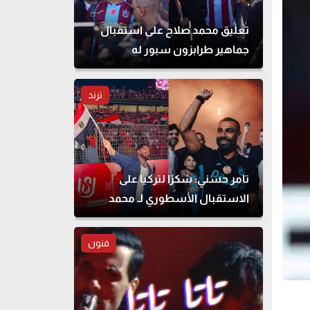
تعليق محمد صلاح على استقبال
جماهير طرابزون سبور له
ترند
تامر حسني: شكرًا لتركيا على
الاستقبال الأسطوري لـ محمد
صلاح
فنون