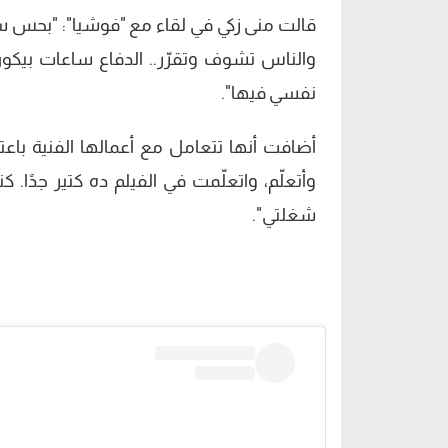
قالت منى زكي في لقاء مع "فوشيا": "بحس س
والناس تشوف وتقرّر.. الدفاع ساعات بيك
نفسي فيها".
أضافت أنها تتعامل مع أعمالها الفنية باع
وأتعلّم، واتعلّمت في الفيلم ده كتير جدًا.
شغلتي".