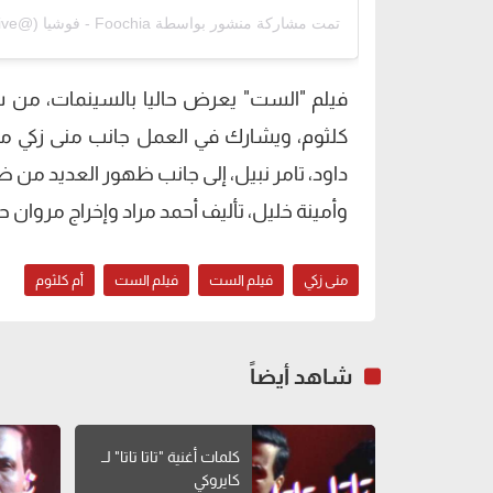
تمت مشاركة منشور بواسطة ‏‎Foochia - فوشيا‎‏ (@‏‎foochialive‎‏)
فيلم "الست" يعرض حاليا بالسينمات، من سينا
كلثوم، ويشارك في العمل جانب منى زكي مج
داود، تامر نبيل، إلى جانب ظهور العديد من ض
وأمينة خليل، تأليف أحمد مراد وإخراج مروان ح
منى زكي
فيلم الست
فيلم الست
أم كلثوم
شاهد أيضاً
كلمات أغنية "تاتا تاتا" لــ
كايروكي