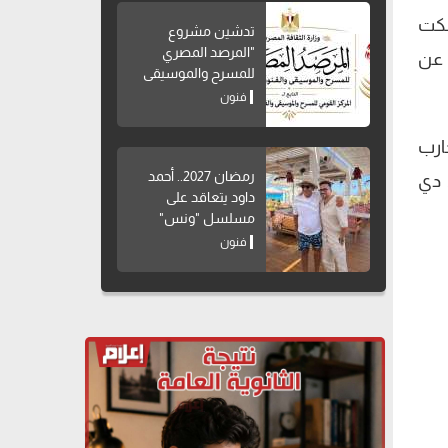
سكت
تدشين مشروع
"المرصد المصري
 عن
للمسرح والموسيقى
والفنون الشعبية"
فنون
ارب
رمضان 2027.. أحمد
 دي
داود يتعاقد على
مسلسل "ونس"
فنون