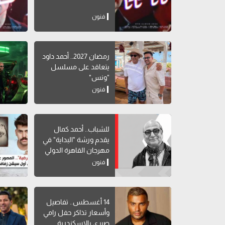
فنون
رمضان 2027.. أحمد داود
يتعاقد على مسلسل
"ونس"
فنون
للشباب.. أحمد كمال
يقدم ورشة "البداية" في
مهرجان القاهرة الدولي
للمسرح التجريبي
فنون
14 أغسطس.. تفاصيل
وأسعار تذاكر حفل رامي
صبري بالإسكندرية