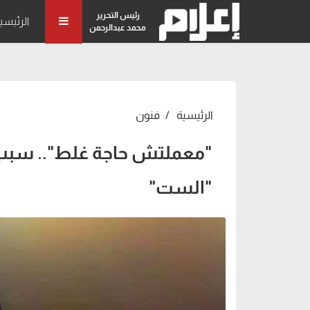
رئيس التحرير
الرئيسي
محمد عبدالرحمن
الرئيسية
فنون
"معملتش حاجة غلط".. سبب 
"الست"