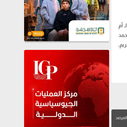
 أم
حمد
ريم،
لمرصد