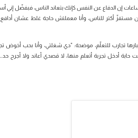
اعات إن الدفاع عن النفس كإنك بتعاند الناس، فبفضّل إني أ
ون مستفزّ أكتر للناس، وأنا معملتش حاجة غلط عشان أدافع
تبارها تجارب للتعلّم، موضحة: "دي شغلتي، وأنا بحب أخوض تج
 كنت حابة أدخل تجربة أتعلم منها، لا قصدي أعاند ولا أجرح حد…