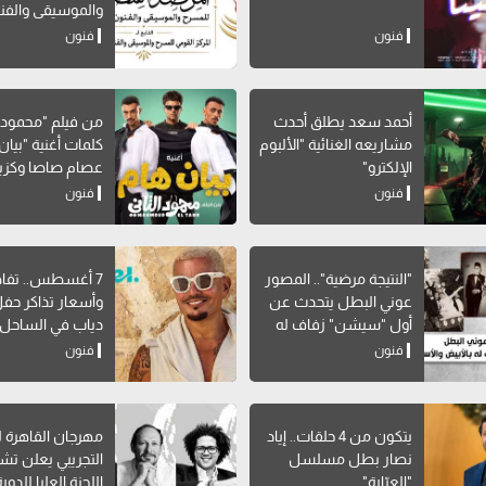
والموسيقى والفن
الشعبية"
فنون
فنون
أحمد سعد يطلق أحدث
من فيلم "محمود ال
مشاريعه الغنائية "الألبوم
كلمات أغنية "بيان 
الإلكترو"
عصام صاصا وكزبر
فنون
فنون
"النتيجة مرضية".. المصور
7 أغسطس.. تفا
عوني البطل يتحدث عن
وأسعار تذاكر حف
أول "سيشن" زفاف له
دياب في الساحل
بالأبيض والأسود
فنون
فنون
يتكون من 4 حلقات.. إياد
مهرجان القاهرة 
نصار بطل مسلسل
التجريبي يعلن ت
"العبّارة"
اللجنة العليا للدورة ال