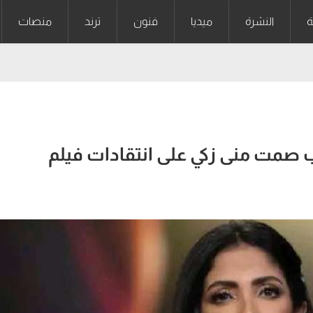
ة
النشرة
ميديا
فنون
ترند
منصات
صمت منى زكي على انتقادات فيلم