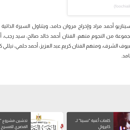
ريو أحمد مراد وإخراج مروان حامد، ويتناول السيرة الذاتية لـ
موعة من النجوم منهم: الفنان أحمد خالد صالح، سيد رجب، أ
يوف الشرف، ومنهم الفنان كريم عبد العزيز، أحمد حلمي، نيللي ك
امد.
كلمات أغنية "نسينا" لــ
تدشين مشروع "ا
كايروكي
المصري للمسرح