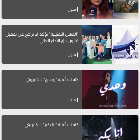
فنون
"المهن التمثيلية" تؤكد: لا تراجع عن تفعيل
قانون حق الأداء العلني
فنون
كلمات أغنية "وحدي" لــ كايروكي
فنون
كلمات أغنية "انا بكبر" لــ كايروكي