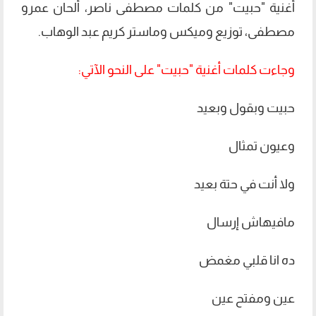
أغنية "حبيت" من كلمات مصطفى ناصر، ألحان عمرو
مصطفى، توزيع وميكس وماستر كريم عبد الوهاب.
وجاءت كلمات أغنية "حبيت" على النحو الآتي:
حبيت وبقول وبعيد
وعيون تمثال
ولا أنت في حتة بعيد
مافيهاش إرسال
ده انا قلبي مغمض
عين ومفتح عين