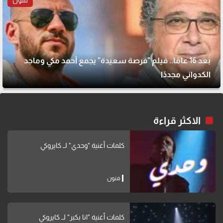
بعد 16 عامًا.. فيلم "فرصة سعيدة" يجمع أحمد مكي وماجد
الكدواني مجددًا
الاكثر قراءة
كلمات أغنية "وحدي" لــ كايروكي
فنون
كلمات أغنية "انا بكبر" لــ كايروكي