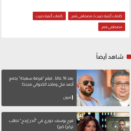
كلمات أغنية حبيت لـ مصطفى قمر
كلمات أغنية حبيت
مصطفى قمر
شاهد أيضاً
بعد 16 عامًا.. فيلم "فرصة سعيدة" يجمع
أحمد مكي وماجد الكدواني مجددًا
فنون
فرح يوسف: دوري في "أندر إيدج" تطلب
تركيزًا كبيرًا