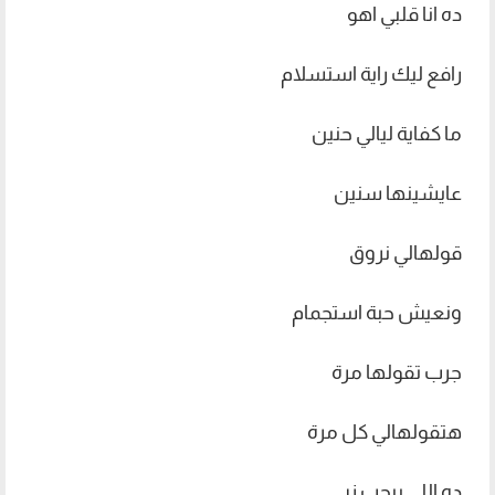
ده انا قلبي اهو
رافع ليك راية استسلام
ما كفاية ليالي حنين
عايشينها سنين
قولهالي نروق
ونعيش حبة استجمام
جرب تقولها مرة
هتقولهالي كل مرة
ده اللي بيحب زيي