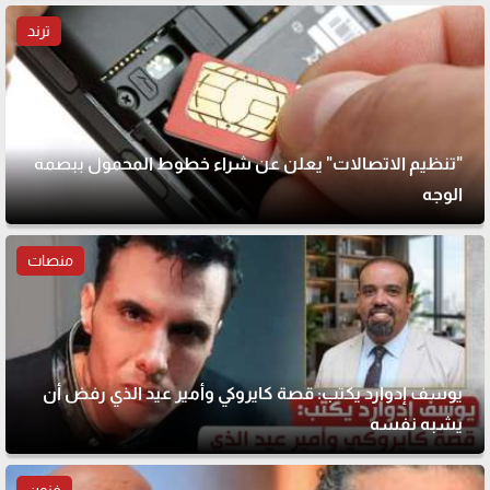
ترند
"تنظيم الاتصالات" يعلن عن شراء خطوط المحمول ببصمة
الوجه
منصات
يوسف إدوارد يكتب: قصة كايروكي وأمير عيد الذي رفض أن
يشبه نفسه
فنون