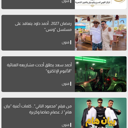
فنون
رمضان 2027.. أحمد داود يتعاقد على
مسلسل "ونس"
فنون
أحمد سعد يطلق أحدث مشاريعه الغنائية
"الألبوم الإلكترو"
فنون
من فيلم "محمود التاني".. كلمات أغنية "بيان
هام" لـ عصام صاصا وكزبرة
فنون