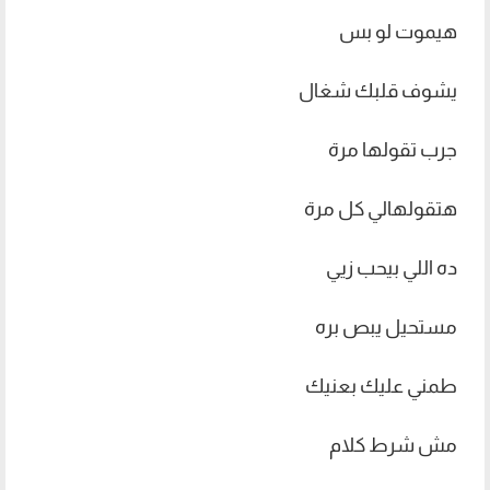
هيموت لو بس
يشوف قلبك شغال
جرب تقولها مرة
هتقولهالي كل مرة
ده اللي بيحب زيي
مستحيل يبص بره
طمني عليك بعنيك
مش شرط كلام