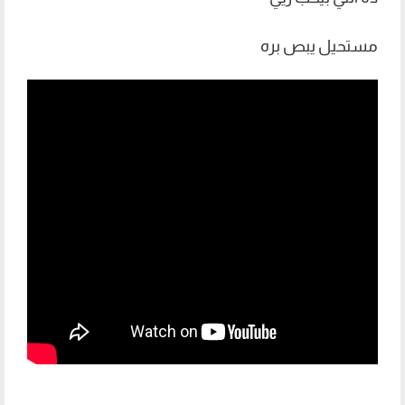
مستحيل يبص بره