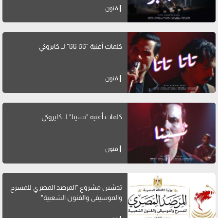
فنون
كلمات أغنية "تاتا تاتا" لــ كايروكي
فنون
كلمات أغنية "نسينا" لــ كايروكي
فنون
تدشين مشروع "المرصد المصري للمسرح
والموسيقى والفنون الشعبية"