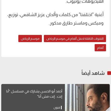
الفيديوهات يوتيوب.
أغنية "اختلفنا" من كلمات وألحان عزيز الشافعي، توزيع،
وميكس وماستر طارق مدكور.
القنوات الناقلة لحفل أنغام في موسم الرياض
موسم الرياض
أنغام
شاهد أيضاً
أحمد أبو الحسن يشارك في مسلسل "أنا
إنت.. إنت مش أنا"
فنون