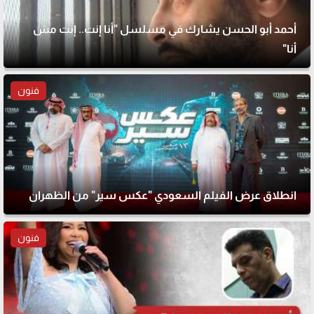
أحمد أبو الحسن يشارك في مسلسل "أنا إنت.. إنت مش
أنا"
فنون
انطلاق عرض الفيلم السعودي "عكس سير" من الظهران
فنون