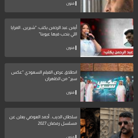
فنون
أيمن عبد الرحمن يكتب: "شيرين.. المرايا
اللي بنحب فيها عيوبنا"
فنون
انطلاق عرض الفيلم السعودي "عكس
سير" من الظهران
فنون
سلطان الديب.. أحمد العوضي يعلن عن
مسلسل رمضان 2027
فنون