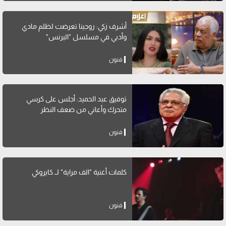
أشرف زكي: روجينا تعرضت لظلم مادي
وأدبي في مسلسل "البرنس"
فنون
توفيق عبد الحميد: أجلس على كرسي
متحرك وأعاني من ضعف النظر
فنون
كلمات أغنية "الف مراية" لــ كايروكي
فنون