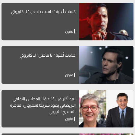
كلمات أغنية "حاسب حاسب" لــ كايروكي
فنون
كلمات أغنية "انا فاضل" لــ كايروكي
فنون
بعد أكثر من 15 عامًا.. المجلس الثقافي
البريطاني يعود شريكًا لمهرجان القاهرة
للمسرح التجريبي
فنون