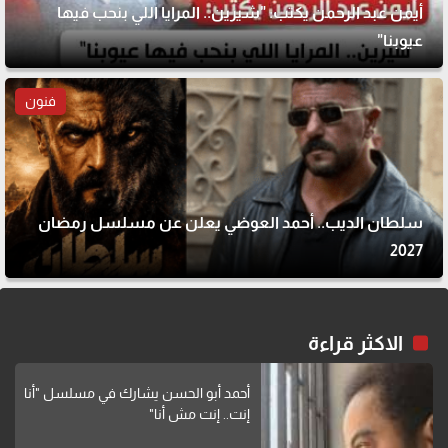
أيمن عبد الرحمن يكتب: "شيرين.. المرايا اللي بنحب فيها
عيوبنا"
فنون
سلطان الديب.. أحمد العوضي يعلن عن مسلسل رمضان
2027
الاكثر قراءة
أحمد أبو الحسن يشارك في مسلسل "أنا
إنت.. إنت مش أنا"