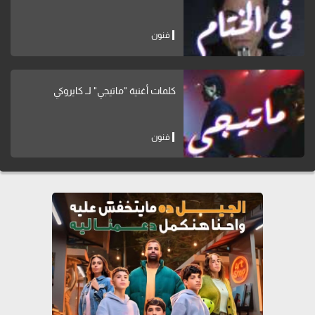
فنون
كلمات أغنية "ماتيجي" لــ كايروكي
فنون