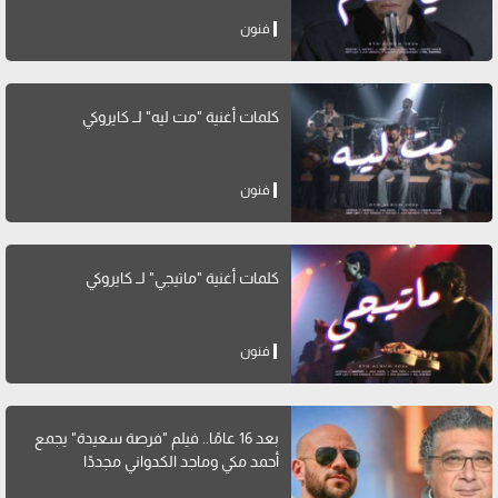
فنون
كلمات أغنية "مت ليه" لــ كايروكي
فنون
كلمات أغنية "ماتيجي" لــ كايروكي
فنون
بعد 16 عامًا.. فيلم "فرصة سعيدة" يجمع
أحمد مكي وماجد الكدواني مجددًا