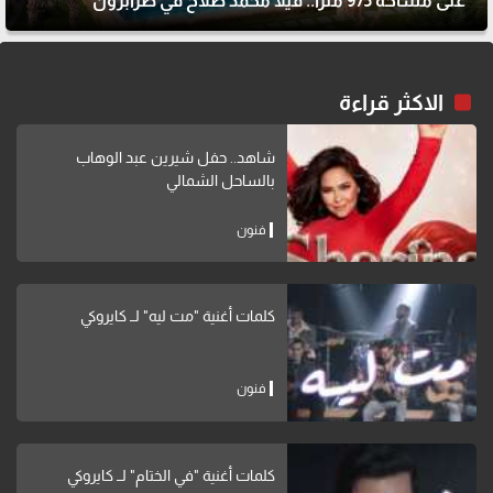
على مساحة 975 مترًا.. فيلا محمد صلاح في طرابزون
الاكثر قراءة
شاهد.. حفل شيرين عبد الوهاب
بالساحل الشمالي
فنون
كلمات أغنية "مت ليه" لــ كايروكي
فنون
كلمات أغنية "في الختام" لــ كايروكي