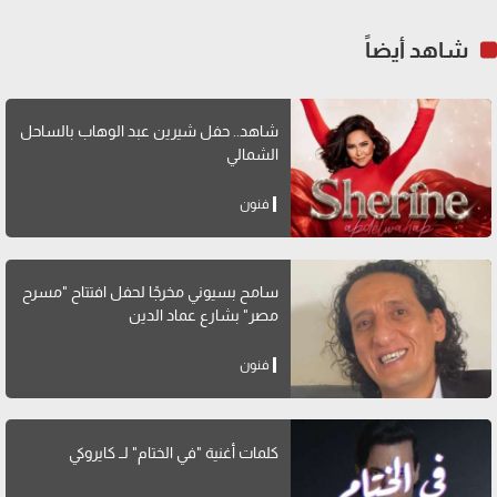
شاهد أيضاً
شاهد.. حفل شيرين عبد الوهاب بالساحل
الشمالي
فنون
سامح بسيوني مخرجًا لحفل افتتاح "مسرح
مصر" بشارع عماد الدين
فنون
كلمات أغنية "في الختام" لــ كايروكي