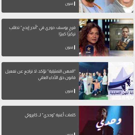
فنون
فرح يوسف: دوري في "أندر إيدج" تطلب
تركيزًا كبيرًا
فنون
"المهن التمثيلية" تؤكد: لا تراجع عن تفعيل
قانون حق الأداء العلني
فنون
كلمات أغنية "وحدي" لــ كايروكي
فنون