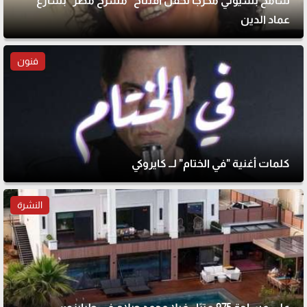
سامح بسيوني مخرجًا لحفل افتتاح "مسرح مصر" بشارع
عماد الدين
فنون
كلمات أغنية "في الختام" لــ كايروكي
النشرة