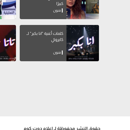
كبيرًا
فنون
كلمات أغنية "انا بكبر" لــ
كايروكي
فنون
حقوق النشر محفوظة لـ إعلام دوت كوم