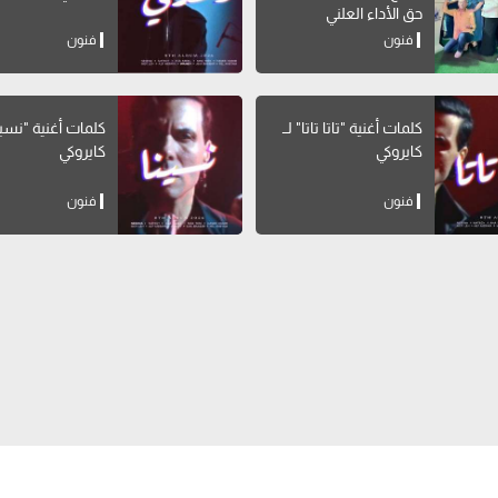
حق الأداء العلني
فنون
فنون
كلمات أغنية "تاتا تاتا" لــ
كايروكي
كايروكي
فنون
فنون