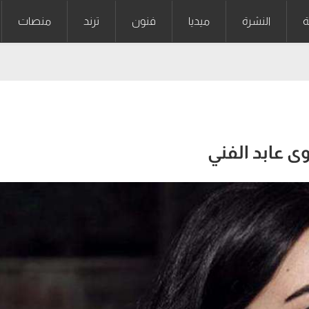
ة
النشرة
ميديا
فنون
ترند
منصات