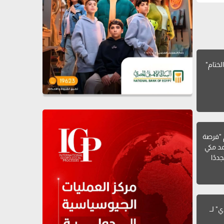
لختام"
فيلم "فرصة
د مكي
ددًا
" لــ