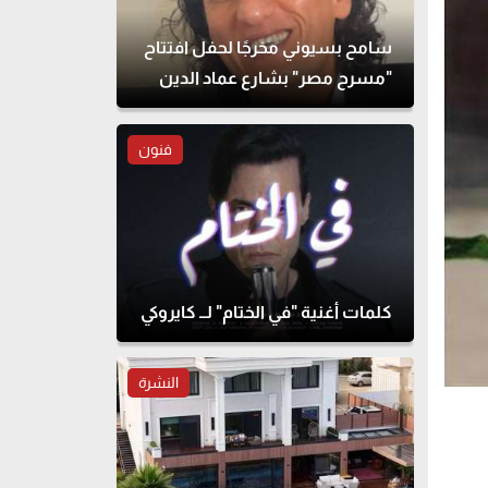
سامح بسيوني مخرجًا لحفل افتتاح
"مسرح مصر" بشارع عماد الدين
فنون
كلمات أغنية "في الختام" لــ كايروكي
النشرة