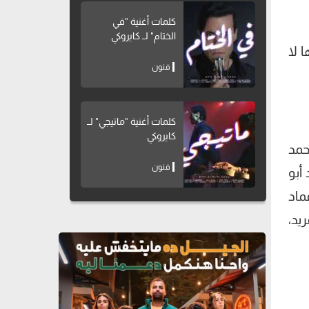
كلمات أغنية "في
الختام" لــ كايروكي
 لا
فنون
كلمات أغنية "ماتيجي" لــ
كايروكي
حمد
فنون
أبو
ماد
يد،