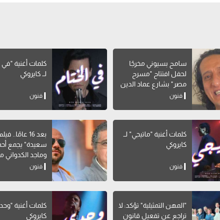
سامح بسيوني مخرجًا
كلمات أغنية "في ا
لحفل افتتاح "مسرح
لــ كايروكي
مصر" بشارع عماد الدين
فنون
فنون
كلمات أغنية "ماتيجي" لــ
بعد 16 عامًا.. 
كايروكي
سعيدة" يجمع أحم
وماجد الكدواني مج
فنون
فنون
"المهن التمثيلية" تؤكد: لا
كلمات أغنية "وحدي
تراجع عن تفعيل قانون
كايروكي