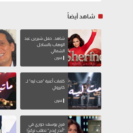
شاهد أيضاً
شاهد.. حفل شيرين عبد
الوهاب بالساحل
الشمالي
فنون
كلمات أغنية "مت ليه" لــ
كايروكي
فنون
فرح يوسف: دوري في
"أندر إيدج" تطلب تركيزًا