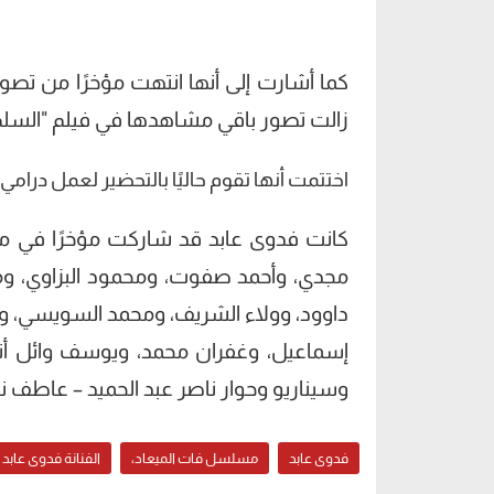
كما أشارت إلى أنها انتهت مؤخرًا من تصوي
زالت تصور باقي مشاهدها في فيلم "السلم وا
اختتمت أنها تقوم حاليًا بالتحضير لعمل درام
كانت فدوى عابد قد شاركت مؤخرًا في مس
مجدي، وأحمد صفوت، ومحمود البزاوي، وم
داوود، وولاء الشريف، ومحمد السويسي، وه
إسماعيل، وغفران محمد، ويوسف وائل أنو
وسيناريو وحوار ناصر عبد الحميد – عاطف ن
فدوى عابد
مسلسل فات الميعاد،
الفنانة فدوى عابد