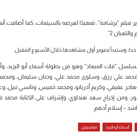
ر فيلم "برشامة"، تمهيدًا لعرضه بالسينمات، كما أضافت أنها
لثعبان 2".
ي جدا، وستبدأ تصوير أول مشاهدها خلال الأسبوع المقبل.
لسل "فات الميعاد" وهو من بطولة أسماء أبو اليزيد، وأ
حمد علي رزق، وسلوى محمد علي، وحنان سليمان، ومحمد 
اجر عفيفي، وكريم أدريانو، ومحمد خميس، ونانسي نبيل، وع
ر، ومن إخراج سعد هنداوي، وإشراف على الكتابة محمد فر
اشد – إسلام أدهم.
أسماء أبو اليزيد
فيلم برلين