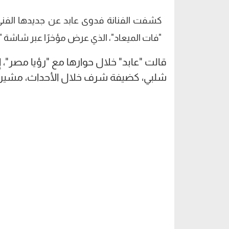
كشفت الفنانة فدوى عابد عن جديدها الفن
"فات الميعاد"، الذي عرض مؤخرًا عبر شاشة "dmc".
قالت "عابد" خلال حوارها مع "رؤيا مصر"، إ
شلبي، كضيفة شرف خلال الأحداث، مشيرة إل