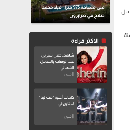
على مساحة 975 مترًا.. فيلا محمد
لسل
صلاح في طرابزون
نة
الاكثر قراءة
شاهد.. حفل شيرين
عبد الوهاب بالساحل
الشمالي
فنون
كلمات أغنية "مت ليه"
لــ كايروكي
فنون