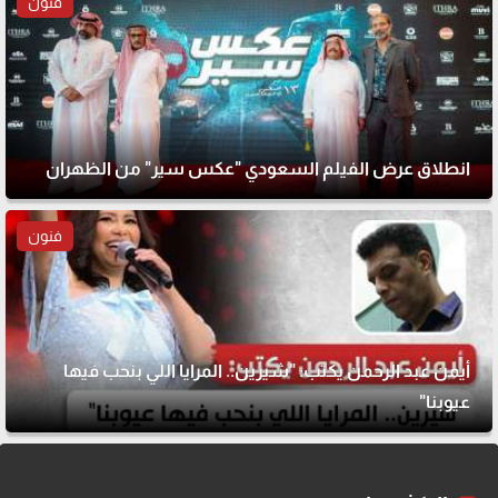
فنون
انطلاق عرض الفيلم السعودي "عكس سير" من الظهران
فنون
أيمن عبد الرحمن يكتب: "شيرين.. المرايا اللي بنحب فيها
عيوبنا"