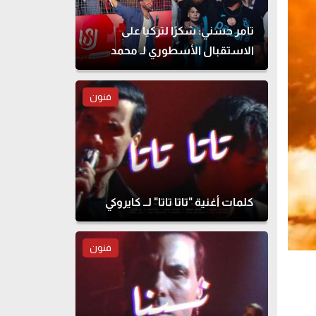
تامر حسني: شكرًا لتركيا على
الاستقبال الأسطوري لـ محمد
صلاح
فنون
كلمات أغنية "تاتا تاتا" لــ كايروكي
فنون