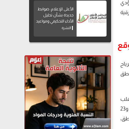
ؤدي
الأعلى للإعلام: ضوابط
قية
جديدة بشأن تحليل
الأداء التحكيمي ومواعيد
بث البرامج الرياضية
النشرة
وقع
ياح
 مناطق
ى أغلب
الأنحاء يتراوح من 7 إلى 8 درجات مئوية، لتسجل العظمى على القاهرة والسواحل الشمالية بين 21 و22 درجة، و23
مناطق،