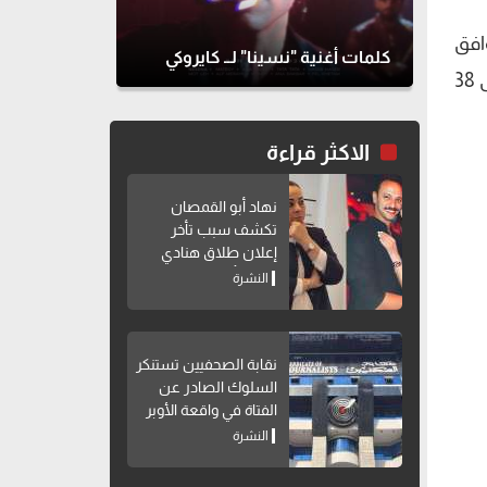
وافق
كلمات أغنية "نسينا" لــ كايروكي
8 إبريل 2025، ليسود طقس شديد الحرارة على شمال وجنوب الصعيد، حيث تصل درجات الحرارة العظمى إلى 38
الاكثر قراءة
نهاد أبو القمصان
تكشف سبب تأخر
إعلان طلاق هنادي
مهنا وأحمد خالد صالح
النشرة
نقابة الصحفيين تستنكر
السلوك الصادر عن
الفتاة في واقعة الأوبر
النشرة