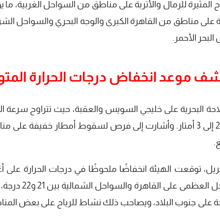
 المثيرة للرمال والأتربة على مناطق من السواحل الغربية، ما ي
 على مناطق من القاهرة الكبرى والوجه البحري والسواحل الشر
لبحر الأحمر.
كشف موعد انخفاض درجات الحرارة المت
حة البحرية على خليجي السويس والعقبة، حيث تتراوح سرعة الر
بين 40 إلى 60 كم/س، وارتفاع الأمواج بين 2.5 إلى 3 أمتار. وأشارت إلى فرص لسقوط أمطار خفيفة على
.
ما يتعلق بحالة الطقس يوم الأربعاء 9 إبريل، توقعت الهيئة انخفاضًا ملحوظًا في درجات الحرارة عل
 درجة على الوجه البحري، و25 إلى 30 درجة على جنوب البلاد، ويصاحب ذلك نشاط للرياح على بعض ال