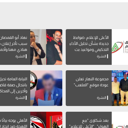
الأعلى للإعلام: ضوابط
نهاد أبو القمصا
جديدة بشأن تحليل الأداء
سبب تأخر إعلان 
التحكيمي ومواعيد بث
هنادي مهنا وأحمد
البرامج الرياضية
صالح
النشرة
النشرة
مجموعة النهار تعلن
النيابة العامة تحي
عودة موقع "الملعب"
بانتحال صفة قاض
وآخرين إلى المحاك
النشرة
النشرة
بعد شكاوى "بيع
الأهلي يوجه بيانًا
الهواء".. "الأعلى للإعلام"
اللهجة ضد اتحاد ا