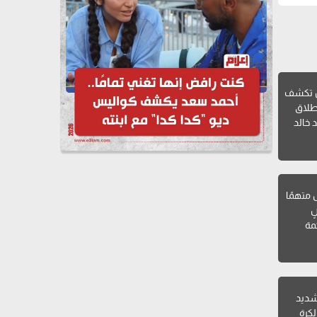
ن تكشف
طلاق
 خالد
ل متهمًا
ٍ
مة
 شديد
لكرة