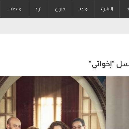
ة
النشرة
ميديا
فنون
ترند
منصات
ل "إخواتي"