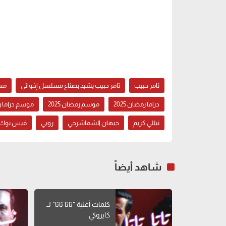
تامر حبيب
تامر حبيب يشيد بصناع مسلسل إخواتي
مس
دراما رمضان 2025
موسم رمضان 2025
موسم دراما رمض
نيللي كريم
جيهان الشماشرجي
روبي
فيس بوك
شاهد أيضاً
كلمات أغنية "تاتا تاتا" لــ
كايروكي