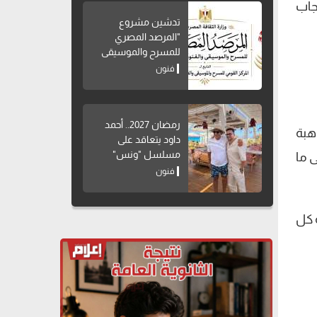
جاب
تدشين مشروع
"المرصد المصري
للمسرح والموسيقى
والفنون الشعبية"
فنون
رمضان 2027.. أحمد
هبة
داود يتعاقد على
مسلسل "ونس"
ى ما
فنون
 كل