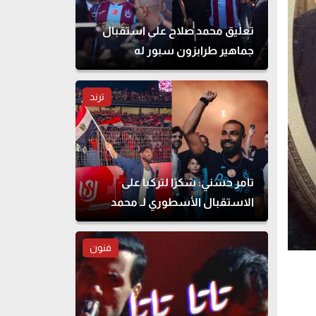
تعليق محمد صلاح على استقبال
جماهير طرابزون سبور له
ترند
تامر حسني: شكرًا لتركيا على
الاستقبال الأسطوري لـ محمد
صلاح
فنون