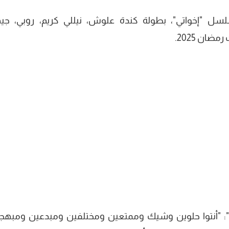
سل "إخواتي"، بطولة كندة علوش، نيللي كريم، روبي، جي
ن 2025.
": "أنتوا حلوين وشيك وممتعين ومختلفين ومبدعين ومبهجي