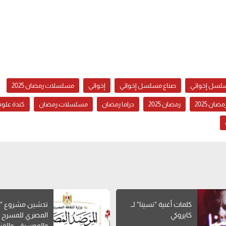
لسل إخواتي
صناع مسلسل إخواتي
إخواتي
مسلسلات رمضان 2025
ان 2025
رمضان 2025
دراما رمضان
مسلسلات رمضان
كندة عل
كلمات أغنية "نسينا" لــ
تدشين مشروع "ا
كايروكي
المصري للمسرح
والموسيقى والفن