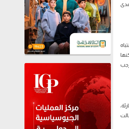
مدى
باه
نها
رجب
ئة،
الت