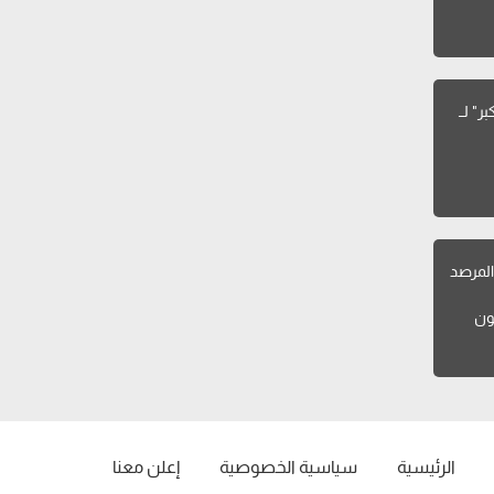
"انا بكبر" لــ
لمرصد
ون
الرئيسية
سياسية الخصوصية
إعلن معنا