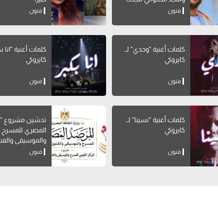
فنون
فنون
كلمات أغنية "وحدي" لــ
كلمات أغنية 
كايروكي
كايروكي
فنون
فنون
كلمات أغنية "نسينا" لــ
تدشين مشروع "ا
كايروكي
المصري للمسرح
والموسيقى والفن
الشعبية"
فنون
فنون