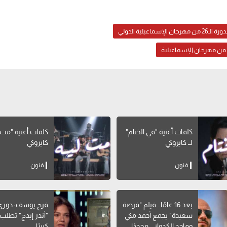
ة الـ26 من مهرجان الإسماعيلية الدولي
كلمات أغنية "في الختام"
كلمات أغنية "مت لي
لــ كايروكي
كايروكي
فنون
فنون
بعد 16 عامًا.. فيلم "فرصة
فرح يوسف: دوري
سعيدة" يجمع أحمد مكي
"أندر إيدج" تطلب ت
وماجد الكدواني مجددًا
كبيرًا