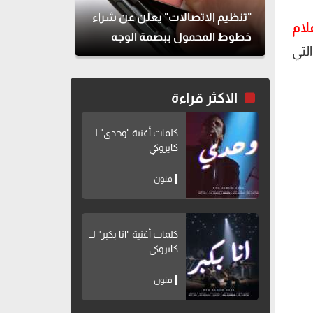
"تنظيم الاتصالات" يعلن عن شراء
لام
خطوط المحمول ببصمة الوجه
لتي
الاكثر قراءة
كلمات أغنية "وحدي" لــ
كايروكي
فنون
كلمات أغنية "انا بكبر" لــ
كايروكي
فنون