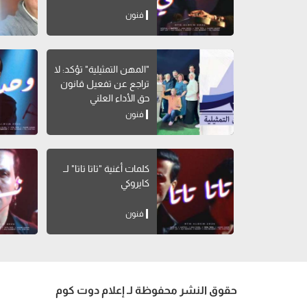
فنون
"المهن التمثيلية" تؤكد: لا
تراجع عن تفعيل قانون
حق الأداء العلني
فنون
كلمات أغنية "تاتا تاتا" لــ
كايروكي
فنون
حقوق النشر محفوظة لـ إعلام دوت كوم