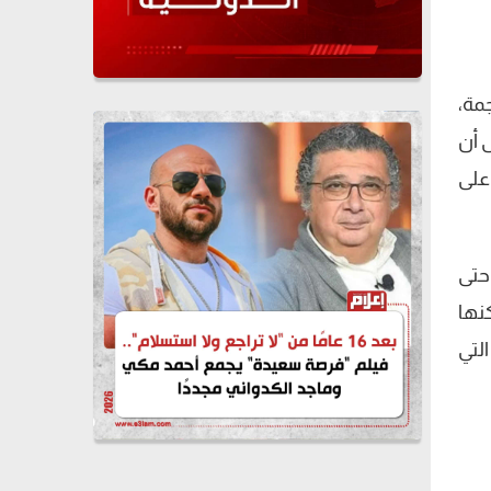
مة،
 أن
على
 حتى
نها
التي