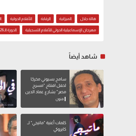
هالة جلال
الميزانية
الرقابة
الأفلام الدولية
الدور
مهرجان الإسماعيلية الدولي للأفلام التسجيلية
الدورة الـ26 من مهرجان الإسماعيلية
شاهد أيضاً
سامح بسيوني مخرجًا
لحفل افتتاح "مسرح
مصر" بشارع عماد الدين
فنون
كلمات أغنية "ماتيجي" لــ
كايروكي