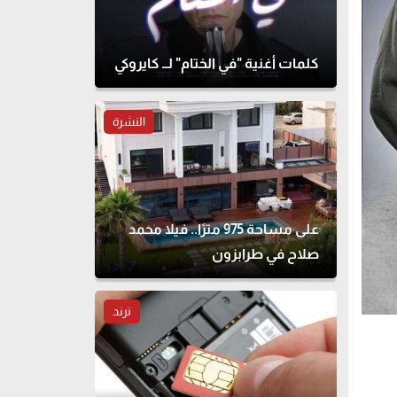
كلمات أغنية "في الختام" لــ كايروكي
النشرة
على مساحة 975 مترًا.. فيلا محمد
صلاح في طرابزون
ترند