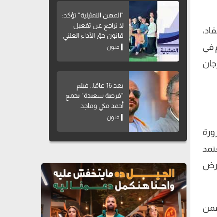
"المهن التمثيلية" تؤكد:
لا تراجع عن تفعيل
اد،
قانون حق الأداء العلني
 في
فنون
 مهرجان
بعد 16 عامًا.. فيلم
"فرصة سعيدة" يجمع
أحمد مكي وماجد
الكدواني مجددًا
فنون
ورة
تمد
فرض
ضمن