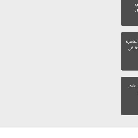
ي
ن!
القاهرة
قيقي
 ماهر