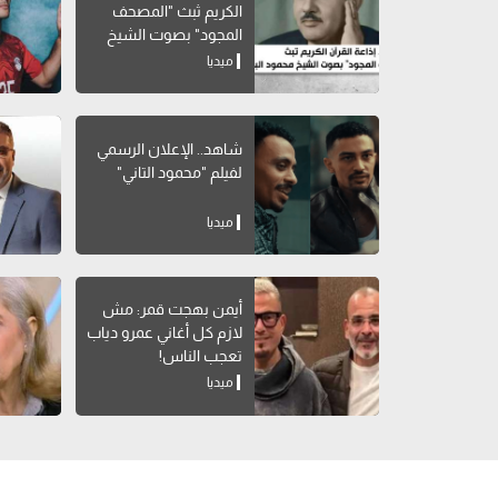
الكريم ثبث "المصحف
المجود" بصوت الشيخ
محمود البنا
ميديا
شاهد.. الإعلان الرسمي
لفيلم "محمود التاني"
ميديا
أيمن بهجت قمر: مش
لازم كل أغاني عمرو دياب
تعجب الناس!
ميديا