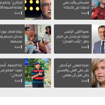
متنساش وأنت بتبني
احتكاري" يتحكم ف
لدنيتك تبني لآخرتك!
صناعة السينما الآ
ميديا
ميديا
عمرو الليثي: الرئيس
جوليا قصار: بزور 
مبارك لم يتدخل في اختيار
بشكل مستمر وح
بطل "رأفت الهجان"
بعشقها
ميديا
ميديا
عايدة فهمي: لم أحصل
غدًا الجمعة.. أحمد
على حقي الفني، والمسرح
ضيف "معكم منى
رباني قبل أن يعلمني
الشاذلي"
التمثيل
ميديا
ميديا