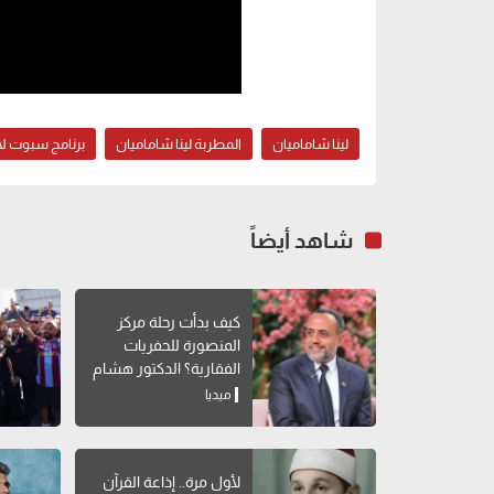
لينا شاماميان
المطربة لينا شاماميان
برنامج سبوت ل
شاهد أيضاً
كيف بدأت رحلة مركز
المنصورة للحفريات
الفقارية؟ الدكتور هشام
سلام يوضح
ميديا
لأول مرة.. إذاعة القرآن