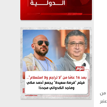
 من
تبر