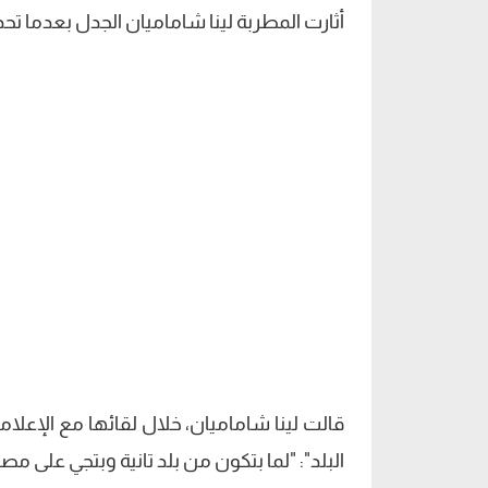
أثارت المطربة لينا شاماميان الجدل بعدما تح
قالت لينا شاماميان، خلال لقائها مع الإعل
البلد": "لما بتكون من بلد تانية وبتجي على م