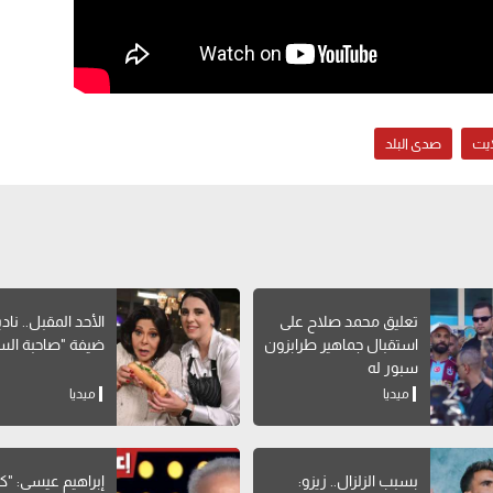
ايت
صدى البلد
تعليق محمد صلاح على
الأحد المقبل.. ناد
استقبال جماهير طرابزون
ضيفة "صاحبة الس
سبور له
ميديا
ميديا
بسبب الزلزال.. زيزو:
إبراهيم عيسى: "ك