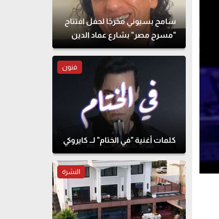
سامح بسيوني مخرجًا لحفل افتتاح
"مسرح مصر" بشارع عماد الدين
فنون
كلمات أغنية "في الختام" لــ كايروكي
النشرة