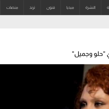
ة
النشرة
ميديا
فنون
ترند
منصات
ي "حلو وجميل"