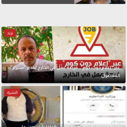
ترند
عبر "إعلام دوت كوم".. فرصة عمل في الخارج لمدير "سيزلر"
المفصول
النشرة
ضبط المتهم بانتحال صفة عامل بالداخلية للنصب على