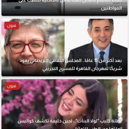
المواطنين
فنون
بعد أكثر من 15 عامًا.. المجلس الثقافي البريطاني يعود
شريكًا لمهرجان القاهرة للمسرح التجريبي
فنون
بطلة كليب "لولا البنات".. لجين خليفة تكشف كواليس
رحلتها من الطب للتمثيل