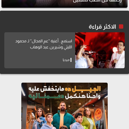
الاكثر قراءة
استمع.. أغنية "عم المجال" لـ محمود
الليثي وشيرين عبد الوهاب
ميديا