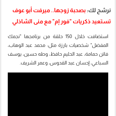
نرشح لك:
بصحبة زوجها.. ميرفت أبو عوف
تستعيد ذكريات "فور إم" مع منى الشاذلي
استضافت خلال 150 حلقة من برنامجها "نجمك
المفضل" شخصيات بارزة مثل: محمد عبد الوهاب،
فاتن حمامة، عبد الحليم حافظ، وطه حسين، يوسف
السباعي، إحسان عبد القدوس، وعمر الشريف.