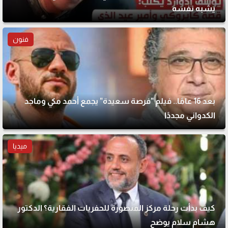
يشبه نفسه
فنون
بعد 16 عامًا.. فيلم "فرصة سعيدة" يجمع أحمد مكي وماجد
الكدواني مجددًا
ميديا
كيف بدأت رحلة مركز المنصورة للحفريات الفقارية؟ الدكتور
هشام سلام يوضح