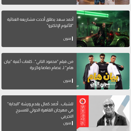
أحمد سعد يطلق أحدث مشاريعه الغنائية
"الألبوم الإلكترو"
فنون
من فيلم "محمود التاني".. كلمات أغنية "بيان
هام" لـ عصام صاصا وكزبرة
فنون
للشباب.. أحمد كمال يقدم ورشة "البداية"
في مهرجان القاهرة الدولي للمسرح
التجريبي
فنون