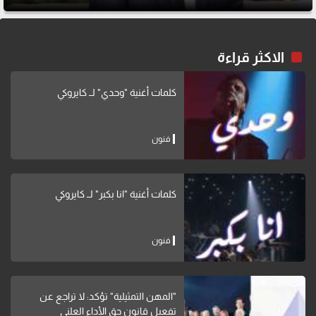
الاكثر قراءة
كلمات أغنية "وحدي" لــ كايروكي
فنون
كلمات أغنية "انا بكبر" لــ كايروكي
فنون
"المهن التمثيلية" تؤكد: لا تراجع عن
تفعيل قانون حق الأداء العلني