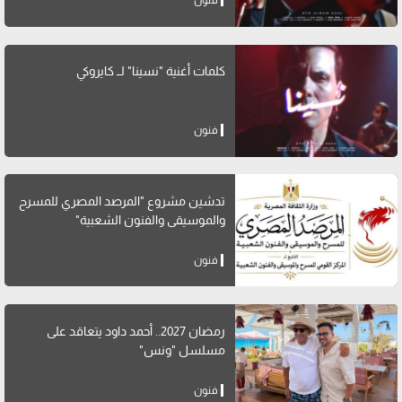
فنون
كلمات أغنية "نسينا" لــ كايروكي
فنون
تدشين مشروع "المرصد المصري للمسرح
والموسيقى والفنون الشعبية"
فنون
رمضان 2027.. أحمد داود يتعاقد على
مسلسل "ونس"
فنون