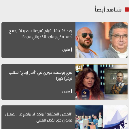
شاهد أيضاً
بعد 16 عامًا.. فيلم "فرصة سعيدة" يجمع
أحمد مكي وماجد الكدواني مجددًا
فنون
فرح يوسف: دوري في "أندر إيدج" تطلب
تركيزًا كبيرًا
فنون
"المهن التمثيلية" تؤكد: لا تراجع عن تفعيل
قانون حق الأداء العلني