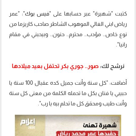
كتبت "شهيرة" عبر حسابها على "
فيس بوك
": "عمر
رياض ابني الغالي الموهوب الشاطر صاحب كاريزما من
نوع خاص.. مؤدب.. محترم.. حنون.. وبيحبني في مقام
رانيا".
نرشح لك:
صور.. جوري بكر تحتفل بعيد ميلادها
أضافت: "كل سنة وأنت جميل كده عقبال 100 سنة يا
حبيبي يا فنان بكل ما تحمله الكلمة من معنى كل سنة
وأنت طيب ومحقق كل ما تحلم بيه يا رب".