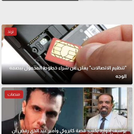
ترند
"تنظيم الاتصالات" يعلن عن شراء خطوط المحمول ببصمة
الوجه
منصات
يوسف إدوارد يكتب: قصة كايروكي وأمير عيد الذي رفض أن