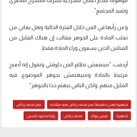
موهوبة تقدم أعمال مسرحية تشرف المسرح المصري
وتفيد المجتمع".
وعن رأيها في الفن خلال الفترة الحالية وهل يعاني من
تغلب المادة على الجوهر فقالت إن هناك القليل من
الفنانين الذين يسعون وراء المادة فقط.
أردفت: "مينفعش نظلم الفن دلوقتي ونقول إنه أصبح
مرتبط بالمادة ومبيهتمش بجوهر الموضوع، فيه
القليل منهم، ولكن الباقي بيهتم جدا بالجوهر"
شهيرة تهنئ حفيدها عمر محمد رياض بعيد ميلاده
عمر محمد رياض
شهيرة
فيس بوك
محمد رياض
رانيا محمود ياسين