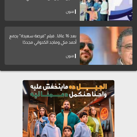
فنون
بعد 16 عامًا.. فيلم "فرصة سعيدة" يجمع
أحمد مكي وماجد الكدواني مجددًا
فنون