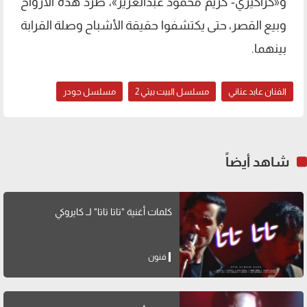
و«كراكيري- كريم محمود عبدالعزيز»، طرد هذه الأرواح
وبيع القصر، حتى يكتشفوا حقيقة الأشباح وصلة القرابة
بينهما.
الفنان عابد عناني
مسلسل البيت بيتي 2
مسلسل جودر
شاهد أيضاً
كلمات أغنية "تاتا تاتا" لــ كايروكي
فنون