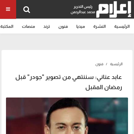
رئيس التحرير
محمد عبدالرحمن
الرئيسية
النشرة
ميديا
فنون
ترند
منصات
المكتبة
الرئيسية
فنون
عابد عناني: سننتهي من تصوير "جودر" قبل
رمضان المقبل