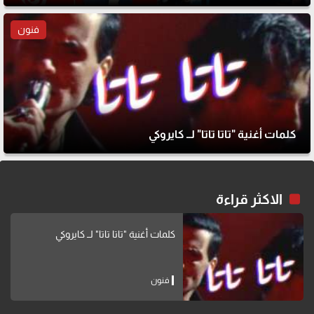
فنون
كلمات أغنية "تاتا تاتا" لــ كايروكي
الاكثر قراءة
كلمات أغنية "تاتا تاتا" لــ كايروكي
فنون