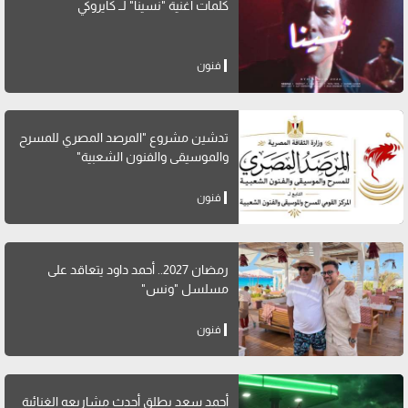
كلمات أغنية "نسينا" لــ كايروكي
فنون
تدشين مشروع "المرصد المصري للمسرح
والموسيقى والفنون الشعبية"
فنون
رمضان 2027.. أحمد داود يتعاقد على
مسلسل "ونس"
فنون
أحمد سعد يطلق أحدث مشاريعه الغنائية