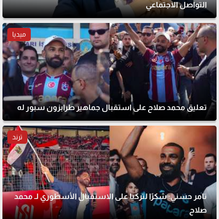
التواصل الاجتماعي
ميديا
تعليق محمد صلاح على استقبال جماهير طرابزون سبور له
ترند
تامر حسني: شكرًا لتركيا على الاستقبال الأسطوري لـ محمد
صلاح