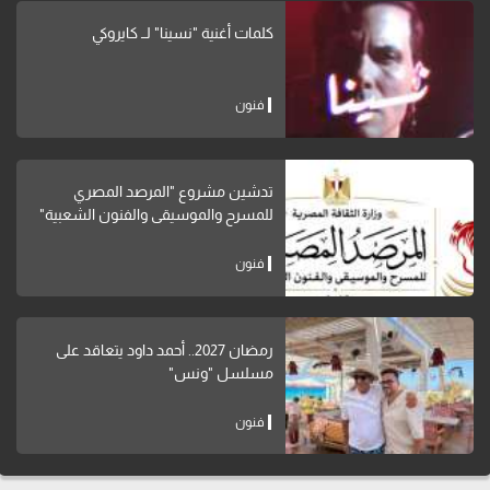
كلمات أغنية "نسينا" لــ كايروكي
فنون
تدشين مشروع "المرصد المصري
للمسرح والموسيقى والفنون الشعبية"
فنون
رمضان 2027.. أحمد داود يتعاقد على
مسلسل "ونس"
فنون