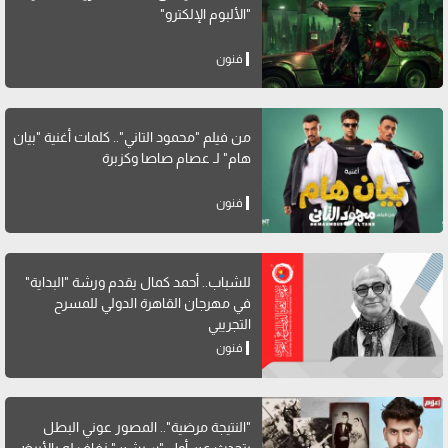
"الألبوم الإلكترو"
فنون
من فيلم "محمود التاني".. كلمات أغنية "بيان
هام" لـ عصام صاصا وكزبرة
فنون
للشباب.. أحمد كمال يقدم ورشة "البداية"
في مهرجان القاهرة الدولي للمسرح
التجريبي
فنون
"النتيجة مرضية".. المصور عوني البطل
يتحدث عن أول "سيشن" زفاف له بالأبيض