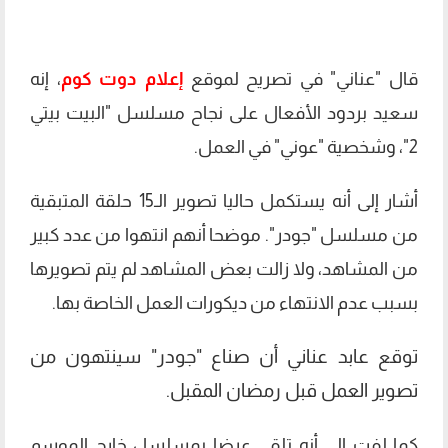
قال "عناني" في تصريح لموقع
إعلام دوت كوم
، إنه
سعيد بردود الأفعال على نجاح مسلسل "البيت بيتي
2"، وشخصية "عوني" في العمل.
أشار إلى أنه يستكمل حاليا تصوير الـ15 حلقة المتبقية
من مسلسل "جودر". موضحا أنهم انتهوا من عدد كبير
من المشاهد، ولا زالت بعض المشاهد لم يتم تصويرها
بسبب عدم الانتهاء من ديكورات العمل الخاصة بها.
توقع عابد عناني أن صناع "جودر" سينتهون من
تصوير العمل قبل رمضان المقبل.
كما لفت إلى أنه تلقى عرضا بمسلسل خارج الموسم