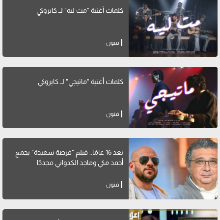
كلمات أغنية "مت ليه" لــ كايروكي
فنون
كلمات أغنية "ماتيجي" لــ كايروكي
فنون
بعد 16 عامًا.. فيلم "فرصة سعيدة" يجمع
أحمد مكي وماجد الكدواني مجددًا
فنون