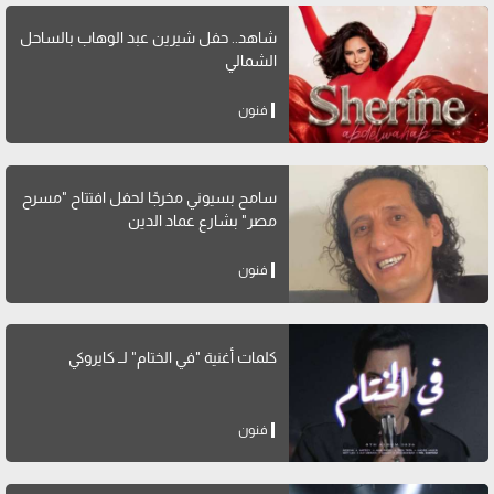
شاهد.. حفل شيرين عبد الوهاب بالساحل
الشمالي
فنون
سامح بسيوني مخرجًا لحفل افتتاح "مسرح
مصر" بشارع عماد الدين
فنون
كلمات أغنية "في الختام" لــ كايروكي
فنون