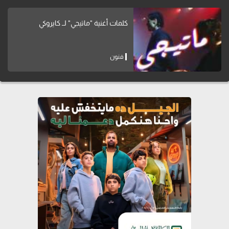
كلمات أغنية "ماتيجي" لــ كايروكي
فنون