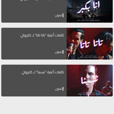
فنون
كلمات أغنية "تاتا تاتا" لــ كايروكي
فنون
كلمات أغنية "نسينا" لــ كايروكي
فنون