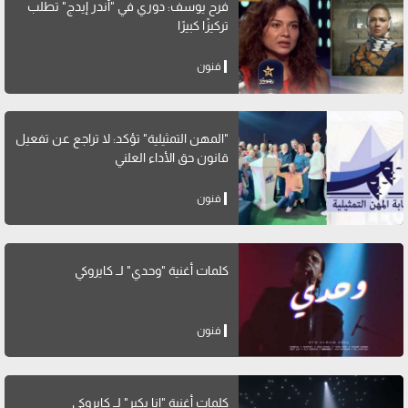
فرح يوسف: دوري في "أندر إيدج" تطلب
تركيزًا كبيرًا
فنون
"المهن التمثيلية" تؤكد: لا تراجع عن تفعيل
قانون حق الأداء العلني
فنون
كلمات أغنية "وحدي" لــ كايروكي
فنون
كلمات أغنية "انا بكبر" لــ كايروكي