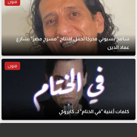
فنون
سامح بسيوني مخرجًا لحفل افتتاح "مسرح مصر" بشارع
عماد الدين
فنون
كلمات أغنية "في الختام" لــ كايروكي