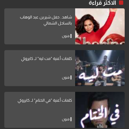
الاكثر قراءة
شاهد.. حفل شيرين عبد الوهاب
بالساحل الشمالي
فنون
كلمات أغنية "مت ليه" لــ كايروكي
فنون
كلمات أغنية "في الختام" لــ كايروكي
فنون