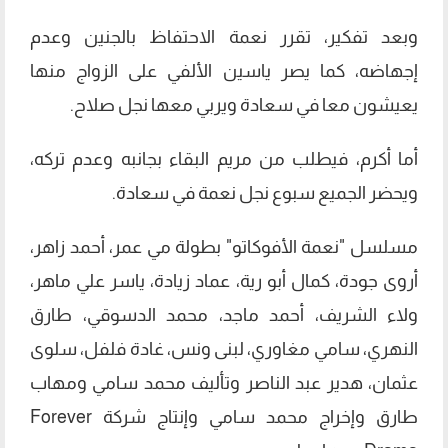
وبعد تفكير، تقرر نعمة الاحتفاظ بالجنين وعدم
إجهاضه، كما يصر ياسين الألفي على الزواج منها
يعيشون معا في سعادة ويربي معها نجل صلاح.
أما أكرم، فيطلب من مريم البقاء بجانبه وعدم تركه،
ويحضر الجميع سبوع نجل نعمة في سعادة.
مسلسل "نعمة الأفوكاتو" بطولة مي عمر، أحمد زاهر،
أروى جودة، كمال أبو رية، عماد زيادة، ياسر علي ماهر،
ولاء الشريف، أحمد ماجد، محمد الدسوقي، طارق
النهري، سامي مغاوري، لبنى ونس، غادة فلفل، سلوى
عثمان، هدير عبد الناصر وتأليف محمد سامي ومهاب
طارق وإخراج محمد سامي وإنتاج شركة Forever