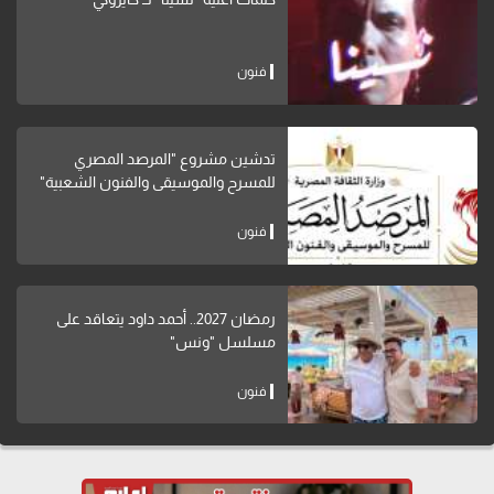
فنون
تدشين مشروع "المرصد المصري
للمسرح والموسيقى والفنون الشعبية"
فنون
رمضان 2027.. أحمد داود يتعاقد على
مسلسل "ونس"
فنون