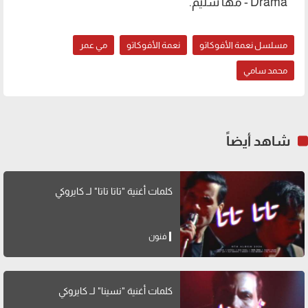
Drama - مها سليم.
مسلسل نعمة الأفوكاتو
نعمة الأفوكاتو
مي عمر
محمد سامي
شاهد أيضاً
كلمات أغنية "تاتا تاتا" لــ كايروكي
فنون
كلمات أغنية "نسينا" لــ كايروكي