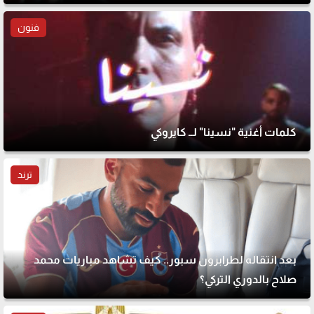
فنون
كلمات أغنية "نسينا" لــ كايروكي
ترند
بعد انتقاله لطرابزون سبور.. كيف تشاهد مباريات محمد
صلاح بالدوري التركي؟