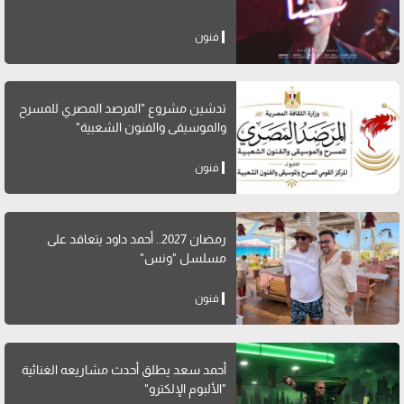
فنون
تدشين مشروع "المرصد المصري للمسرح
والموسيقى والفنون الشعبية"
فنون
رمضان 2027.. أحمد داود يتعاقد على
مسلسل "ونس"
فنون
أحمد سعد يطلق أحدث مشاريعه الغنائية
"الألبوم الإلكترو"