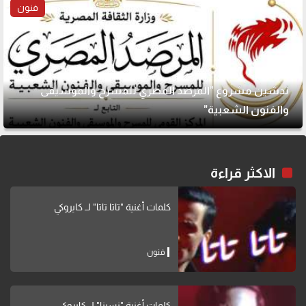
فنون
تدشين مشروع "المرصد المصري للمسرح والموسيقى
والفنون الشعبية"
الاكثر قراءة
كلمات أغنية "تاتا تاتا" لــ كايروكي
فنون
كلمات أغنية "نسينا" لــ كايروكي