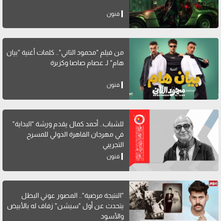
فنون
من فيلم "محمود التاني".. كلمات أغنية "بيان
هام" لـ عصام صاصا وكزبرة
فنون
للشباب.. أحمد كمال يقدم ورشة "البداية"
في مهرجان القاهرة الدولي للمسرح
التجريبي
فنون
"النتيجة مرضية".. المصور عوني البطل
يتحدث عن أول "سيشن" زفاف له بالأبيض
والأسود