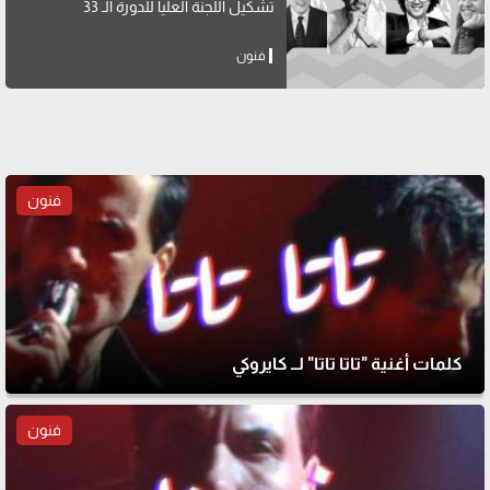
تشكيل اللجنة العليا للدورة الـ 33
فنون
فنون
كلمات أغنية "تاتا تاتا" لــ كايروكي
فنون