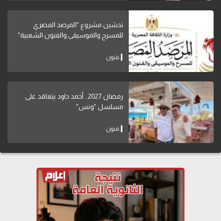
تدشين مشروع "المرصد المصري
للمسرح والموسيقى والفنون الشعبية"
فنون
رمضان 2027.. أحمد داود يتعاقد على
مسلسل "ونس"
فنون