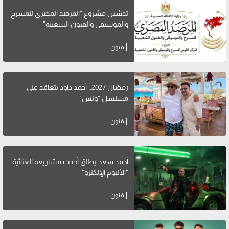
تدشين مشروع "المرصد المصري للمسرح
والموسيقى والفنون الشعبية"
فنون
رمضان 2027.. أحمد داود يتعاقد على
مسلسل "ونس"
فنون
أحمد سعد يطلق أحدث مشاريعه الغنائية
"الألبوم الإلكترو"
فنون