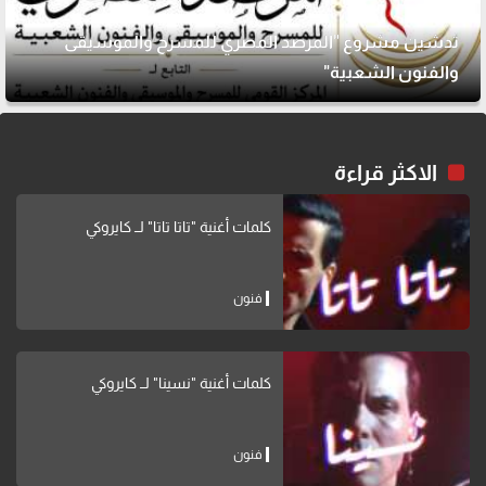
تدشين مشروع "المرصد المصري للمسرح والموسيقى
والفنون الشعبية"
الاكثر قراءة
كلمات أغنية "تاتا تاتا" لــ كايروكي
فنون
كلمات أغنية "نسينا" لــ كايروكي
فنون