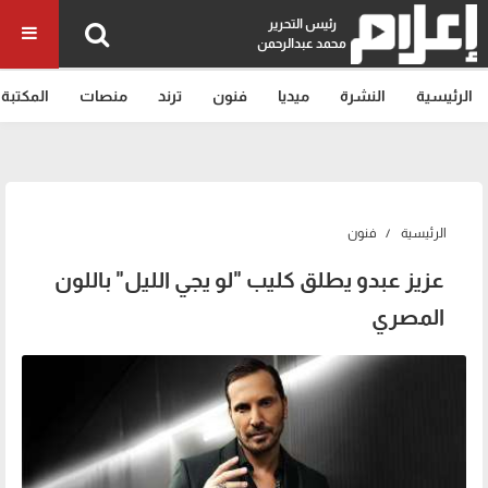
رئيس التحرير
محمد عبدالرحمن
الرئيسية
النشرة
ميديا
فنون
ترند
منصات
المكتبة
الرئيسية
فنون
عزيز عبدو يطلق كليب "لو يجي الليل" باللون
المصري