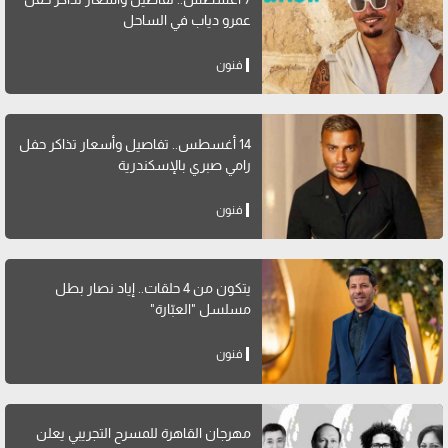
عمرو دياب في الساحل
فنون
14 أغسطس.. تفاصيل وأسعار تذاكر حفل
رامي صبري بالإسكندرية
فنون
يتكون من 4 حلقات.. إياد نصار بطل
مسلسل "العبّارة"
فنون
مهرجان القاهرة للمسرح التجريبي يعلن