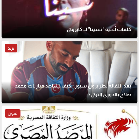
كلمات أغنية "نسينا" لــ كايروكي
ترند
بعد انتقاله لطرابزون سبور.. كيف تشاهد مباريات محمد
صلاح بالدوري التركي؟
فنون