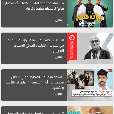
من فيلم "محمود التاني".. كلمات أغنية "بيان
هام" لـ عصام صاصا وكزبرة
فنون
للشباب.. أحمد كمال يقدم ورشة "البداية"
في مهرجان القاهرة الدولي للمسرح
التجريبي
فنون
"النتيجة مرضية".. المصور عوني البطل
يتحدث عن أول "سيشن" زفاف له بالأبيض
والأسود
فنون
7 أغسطس.. تفاصيل وأسعار تذاكر حفل