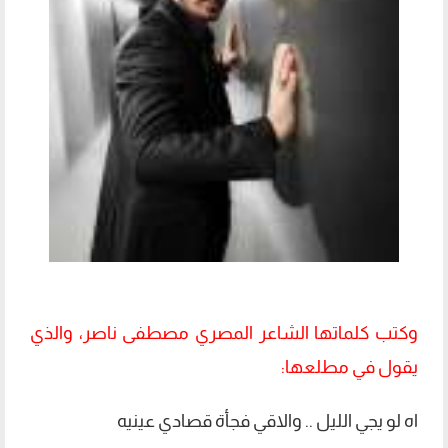
وكتب كلماتها الشاعر المصري مصطفى ناصر، والذي
يقول في مطلعها:
اه لو يجي الليل .. والاقي فجأة قصادي عينيه