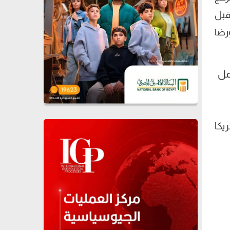
قبل
رضا
مل
يكا