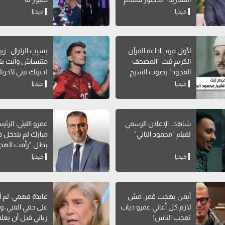
سلام يوضح
ميديا
ميديا
لأول مرة.. إذاعة القرآن
بسبب الزلزال.. زيز
الكريم ثبث "المصحف
متنساش وأنت بتب
المجود" بصوت الشيخ
لدنيتك تبني لآخرت
محمود البنا
ميديا
ميديا
شاهد.. الإعلان الرسمي
عمرو الليثي: الرئ
لفيلم "محمود التاني"
مبارك لم يتدخل في
بطل "رأفت الهج
ميديا
ميديا
أيمن بهجت قمر: مش
عايدة فهمي: لم 
لازم كل أغاني عمرو دياب
على حقي الفني، و
تعجب الناس!
رباني قبل أن يعل