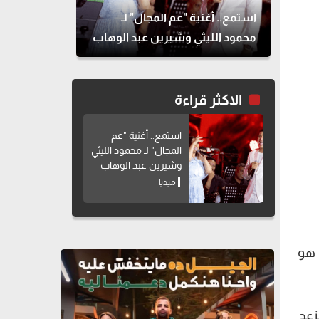
استمع.. أغنية "عم المجال" لـ
محمود الليثي وشيرين عبد الوهاب
الاكثر قراءة
استمع.. أغنية "عم
المجال" لـ محمود الليثي
وشيرين عبد الوهاب
ميديا
1 مليون جنيه كما هو
لإعلامية إنجي أنور على قناة etc، أنه انزعج