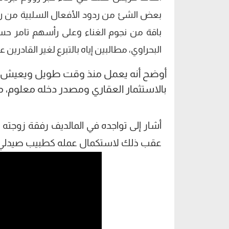
بعض الشئ من ردود الأفعال السلبية من رو
باقة من نجوم الغناء وعلى رأسهم تامر ح
البحراوي، مطالبين إياه بالتبرع لغير القادري
أوضح أنه يعمل منذ وقت طويل ويعيش في ا
بالاستثمار العقاري ومصدر دخله معلوم، مض
أشار إلى تواجده في المالديف رفقة زوجت
عقب ذلك لاستكمال عمله كطبيب صيدلي، وإ