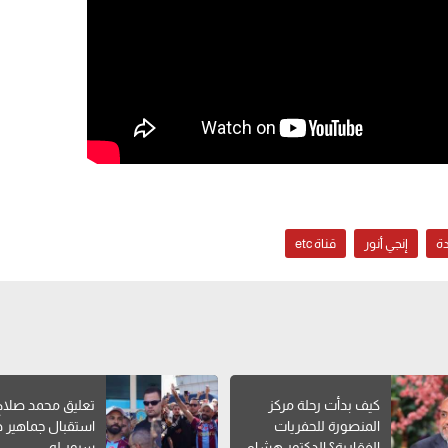
ة
إنجي أنور
قناة etc
كيف بدأت رحلة مركز
تعليق محمد صلاح
المنصورة للحفريات
استقبال جماهير 
الفقارية؟ الدكتور هشام
سبور له