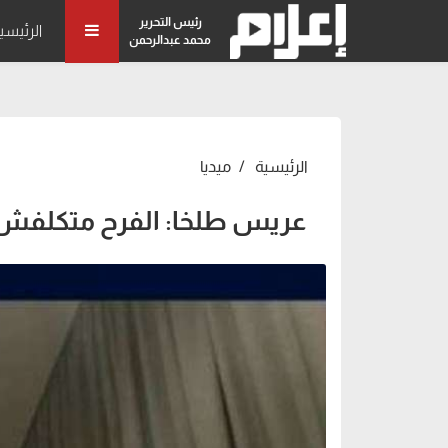
رئيس التحرير
الرئيسي
محمد عبدالرحمن
الرئيسية
ميديا
عريس طلخا: الفرح متكلفش 12 مليون جني