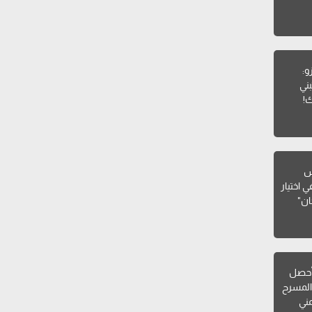
و:
ني
ك!
يس
 اختيار
ان"
أحصل
المسرح
مني