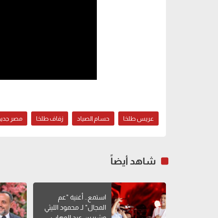
عريس طلخا
حسام الصياد
زفاف طلخا
مصر جديد
شاهد أيضاً
استمع.. أغنية "عم
المجال" لـ محمود الليثي
وشيرين عبد الوهاب