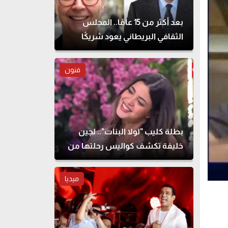
بعد أكثر من 15 عامًا.. المجلس
الثقافي البريطاني يعود شريكًا
لمهرجان القاهرة للمسرح التجريبي
فنون
بطلة كليب "لولا البنات".. لجين
خليفة تكشف كواليس رحلتها من
الطب للتمثيل
ميديا