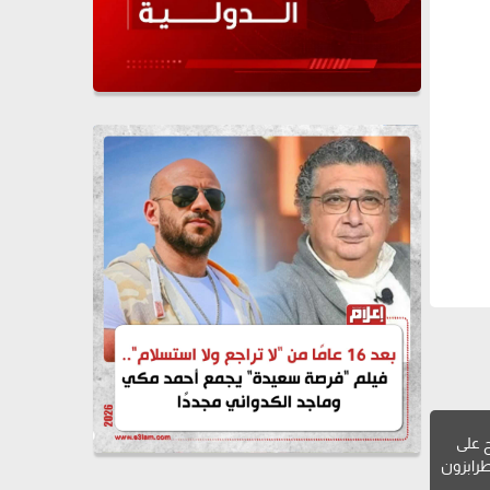
 على
طرابزون