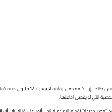
قال الدكتور حسام الصياد، والمعروف بـ عريس طلخا، إن تكلفة حفل زفافه لا تقدر بـ 2
خصية التي لا يفضل إذاعتها.
أضاف عريس طلخا في لقاء عبر زووم لبرنامج "مصر جديدة" تقديم ا