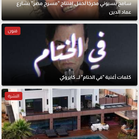
سامح بسيوني مخرجًا لحفل افتتاح "مسرح مصر" بشارع
عماد الدين
فنون
كلمات أغنية "في الختام" لــ كايروكي
النشرة