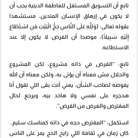
تابع أن التسويق المستغل للعاطفة الدينية يجب أن
لا يكون في إرهاق الإنسان المتدين، مستشهدا
بقوله تعالى: {وَلِلَّهِ عَلَى النَّاسِ حِجُّ الْبَيْتِ مَنِ اسْتَطَاعَ
إِلَيْهِ سَبِيلًا}، موضحا أن الفرض لا يكون إلا عند
الاستطاعه.
تابع: “القرض في ذاته مشروع، لكن المشروع
والحلال مش معناه أن يؤتى به، ولكن معناه أن الله
يفوضه لصاحب الشأن، يعني أنت بقى اللي تقول أنا
هحجره على نفسي ولا هاخد بيه، ويرجع لحال
المقترض والغرض من القرض”.
استكمل: “المقترض حجه في ذاته كمناسك سليم..
كان زمان في ثقافة اللي رايح الحج يمر على الناس