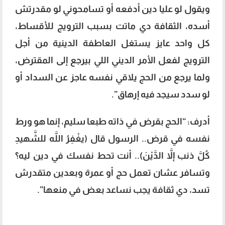
ويقول لو عليا دين أدفعه أو تسامحوني لو مقدرتش
أسده، الثقافة دي ماتت بسبب الترويج للأقساط،
كل واحد عايز يستغل العاطفة الدينية من أجل
الترويج لفعل الأمر الديني اللي بيرجع إلى المقترض،
ولما يرجع من الحج يلاقي نفسه عاجز عن السداد أو
لو سدد سيجد فيه إرهاق”.
أدرف: “الحج بقرض في ذاته طبعا سليم، إنما هو ورط
نفسه في قرض.. الرسول قال (يغْفِرُ اللَّه للشَّهيدِ
كُلَّ ذنب إلاَّ الدَّيْنَ).. أنت تحط نفسك في دين ليه؟
وتسافر عشان تعمل حج أو عمرة وبعدين متقدرش
تسد، دي ثقافة يجب نساعد بعض في منعها”.