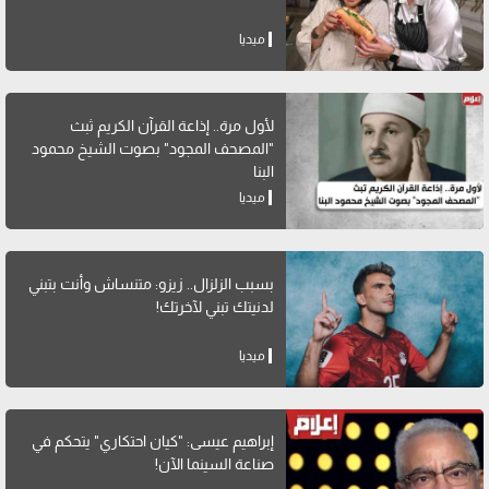
ميديا
لأول مرة.. إذاعة القرآن الكريم ثبث
"المصحف المجود" بصوت الشيخ محمود
البنا
ميديا
بسبب الزلزال.. زيزو: متنساش وأنت بتبني
لدنيتك تبني لآخرتك!
ميديا
إبراهيم عيسى: "كيان احتكاري" يتحكم في
صناعة السينما الآن!