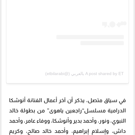
A post shared by ET بالعربي (@etbilarabi)
في سياق متصل، يذكر أن آخر أعمال الفنانة أنوشكا
الدرامية مسلسل“راجعين ياهوى” من بطولة خالد
النبوي، ونور، وأحمد بدير وأنوشكا، ووفاء عامر، وأحمد
داش، وإسلام إبراهيم، وأحمد خالد صالح، وكريم