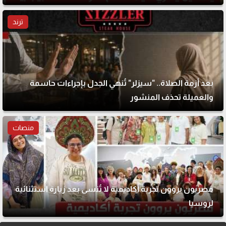
ترند
بعد أزمة الصلاة.. "سيزلر" تُنهي الجدل بإجراءات حاسمة
والعميلة تحذف المنشور
منصات
مصريون يروون تجربة أكاديمية لا تُنسى بعد زيارة استثنائية
لروسيا