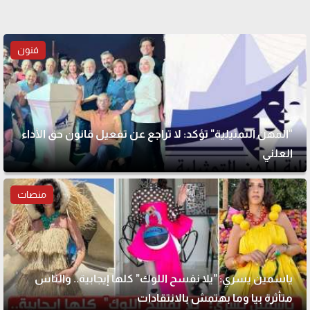
فنون
"المهن التمثيلية" تؤكد: لا تراجع عن تفعيل قانون حق الأداء
العلني
منصات
ياسمين يسري: "يلا نفسح اللوك" كلها إيجابية.. والناس
متأثرة بيا وما بهتمش بالانتقادات