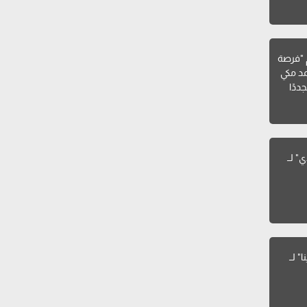
فيلم "فرصة
د مكي
ددًا
" لــ
كلمات أغنية "نسينا" لــ