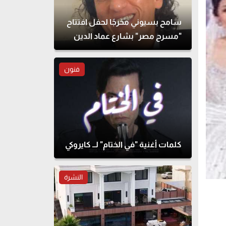
سامح بسيوني مخرجًا لحفل افتتاح
"مسرح مصر" بشارع عماد الدين
فنون
كلمات أغنية "في الختام" لــ كايروكي
النشرة