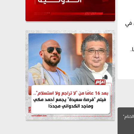
 في
.
لختام"