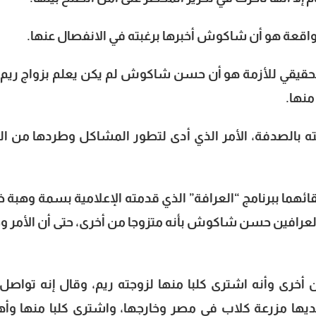
اهرة 24” فإن السبب الحقيقي للأزمة هو أن حسن شاكوش لم يكن يعلم بزواج ري
منها.
 بالصدفة، الأمر الذي أدى لتطور المشاكل وطردها من الف
ائهما ببرنامج “العرافة” الذي قدمته الإعلامية بسمة وهبة خ
عرافين حسن شاكوش بأنه متزوجا من أخرى، حتى أن الأمر 
رى وأنه اشترى كلبا منها لزوجته ريم، وقال إنه تواصل
 مزرعة كلاب في مصر وخارجها، واشترى كلبا منها وأه