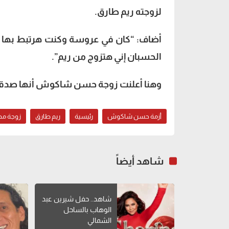
لزوجته ريم طارق.
أضاف: “كان في عروسة وكنت هرتبط بها
الحسبان إني هتزوج من ريم”.
وهنا أعلنت زوجة حسن شاكوش أنها صدقت
أزمة حسن شاكوش
رئيسية
ريم طارق
زوجة م
شاهد أيضاً
شاهد.. حفل شيرين عبد
الوهاب بالساحل
الشمالي