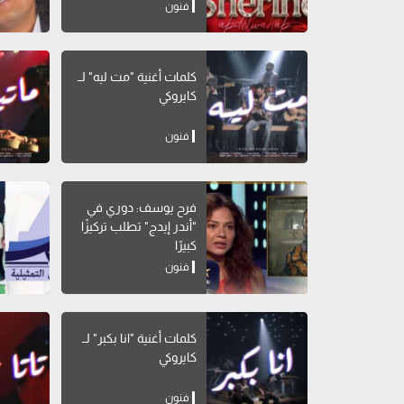
فنون
كلمات أغنية "مت ليه" لــ
كايروكي
فنون
فرح يوسف: دوري في
"أندر إيدج" تطلب تركيزًا
كبيرًا
فنون
كلمات أغنية "انا بكبر" لــ
كايروكي
فنون