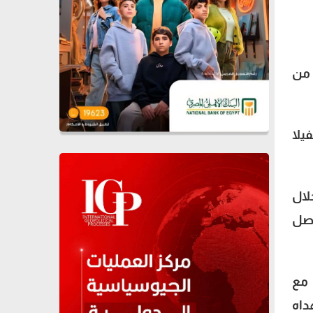
م من
يلا
لال
وصل
 مع
داه