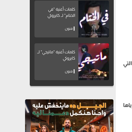
كلمات أغنية "في
الختام" لــ كايروكي
فنون
كلمات أغنية "ماتيجي" لــ
كايروكي
لتي
فنون
اها