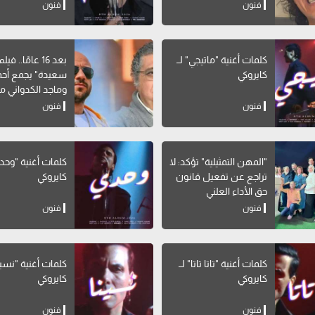
فنون
فنون
كلمات أغنية "ماتيجي" لــ
بعد 16 عامًا.. 
كايروكي
سعيدة" يجمع أحم
وماجد الكدواني مج
فنون
فنون
"المهن التمثيلية" تؤكد: لا
كلمات أغنية "وحدي
تراجع عن تفعيل قانون
كايروكي
حق الأداء العلني
فنون
فنون
كلمات أغنية "تاتا تاتا" لــ
كايروكي
كايروكي
فنون
فنون