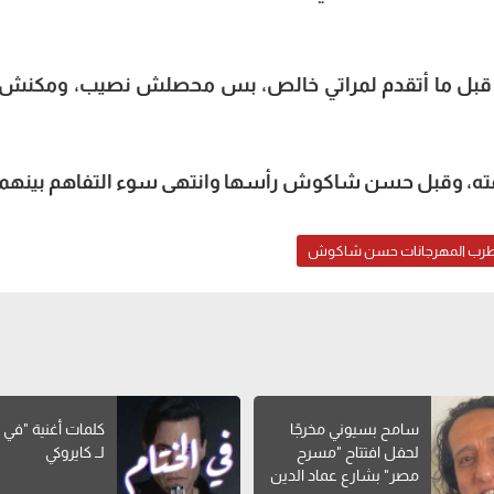
 قبل ما أتقدم لمراتي خالص، بس محصلش نصيب، ومكنش
ه، وقبل حسن شاكوش رأسها وانتهى سوء التفاهم بينهما
طرب المهرجانات حسن شاكوش
سامح بسيوني مخرجًا
كلمات أغنية "في ا
لحفل افتتاح "مسرح
لــ كايروكي
مصر" بشارع عماد الدين