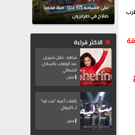
على مساحة 975 مترًا.. فيلا محمد
رب
صلاح في طرابزون
قة
الاكثر قراءة
شاهد.. حفل شيرين
عبد الوهاب بالساحل
الشمالي
فنون
كلمات أغنية "مت ليه"
لــ كايروكي
فنون