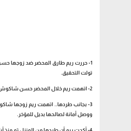
1- حررت ريم طارق المحضر ضد زوجها حسن
تولت التحقيق.
2- اتهمت ريم خلال المحضر حسن شاكوش بطردها من منزل الزوجية.
3- بجانب طردها.. اتهمت ريم زوجها شاكوش
ووصل أمانة لصالحها بديل للمؤخر.
4- أكدت ريم أن طردها من المنزل تم منذ أيام إلا أنها تأخرت في تحرير المحضر على أمل الصلح بينها.