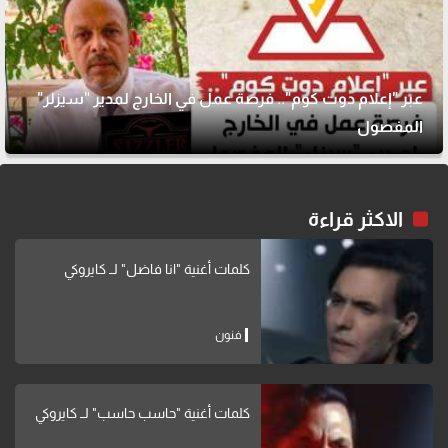
عبر "إعلام دوت كوم".. فرصة عمل في الخارج لمدير "سيزلر"
المفصول
الاكثر قراءة
كلمات أغنية "انا فاضل" لــ كايروكي
فنون
كلمات أغنية "حاسب حاسب" لــ كايروكي