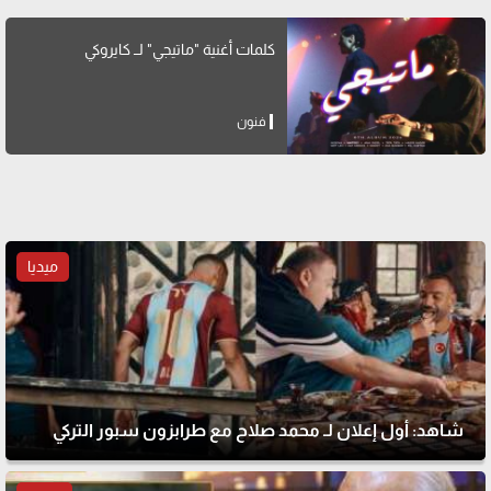
كلمات أغنية "ماتيجي" لــ كايروكي
فنون
ميديا
شاهد: أول إعلان لـ محمد صلاح مع طرابزون سبور التركي