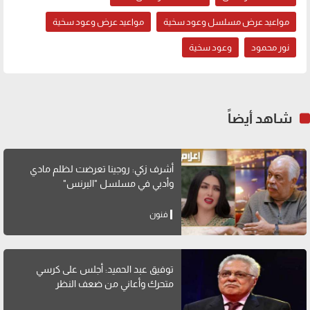
مواعيد عرض مسلسل وعود سخية
مواعيد عرض وعود سخية
نور محمود
وعود سخية
شاهد أيضاً
أشرف زكي: روجينا تعرضت لظلم مادي
وأدبي في مسلسل "البرنس"
فنون
توفيق عبد الحميد: أجلس على كرسي
متحرك وأعاني من ضعف النظر