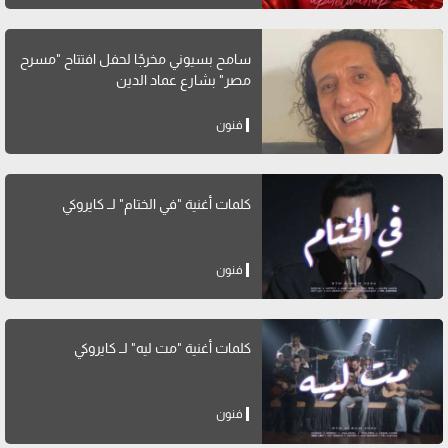
سامح بسيوني مخرجًا لحفل افتتاح "مسرح
مصر" بشارع عماد الدين
فنون
كلمات أغنية "في الختام" لــ كايروكي
فنون
كلمات أغنية "مت ليه" لــ كايروكي
فنون