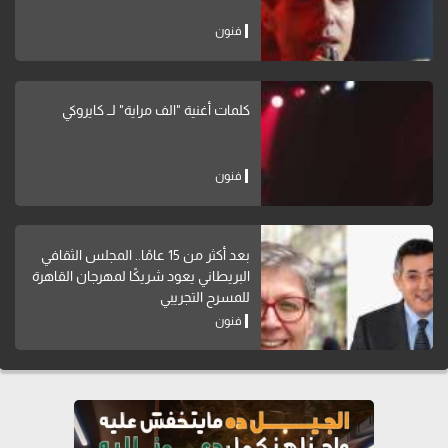
فنون
كلمات أغنية "الف مراية" لــ كايروكي
فنون
بعد أكثر من 15 عامًا.. المجلس الثقافي
البريطاني يعود شريكًا لمهرجان القاهرة
للمسرح التجريبي
فنون