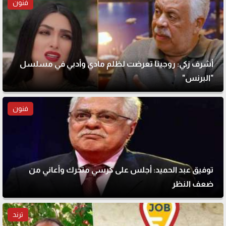
فنون
أشرف زكي: روجينا تعرضت لظلم مادي وأدبي في مسلسل
"البرنس"
فنون
توفيق عبد الحميد: أجلس على كرسي متحرك وأعاني من
ضعف النظر
ترند