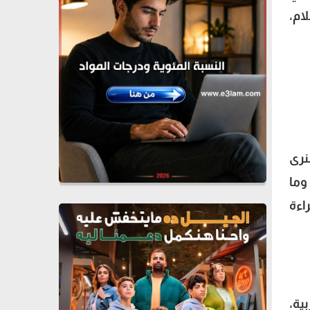
ام،
نرى
وما
اءة
لعربية،