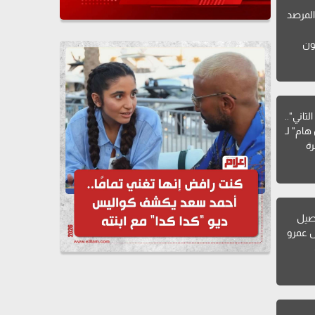
لمرصد
ون
تاني"..
هام" لـ
ة
صيل
ل عمرو