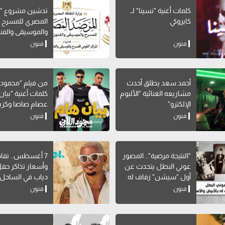
كلمات أغنية "نسينا" لــ
تدشين مشروع "ا
كايروكي
المصري للمسرح
والموسيقى والفن
الشعبية"
فنون
فنون
أحمد سعد يطلق أحدث
من فيلم "محمود ال
مشاريعه الغنائية "الألبوم
كلمات أغنية "بيان 
الإلكترو"
عصام صاصا وكزبر
فنون
فنون
"النتيجة مرضية".. المصور
7 أغسطس.. تفا
عوني البطل يتحدث عن
وأسعار تذاكر حف
أول "سيشن" زفاف له
دياب في الساحل
بالأبيض والأسود
فنون
فنون