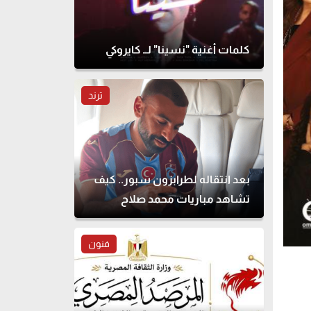
كلمات أغنية "نسينا" لــ كايروكي
ترند
بعد انتقاله لطرابزون سبور.. كيف
تشاهد مباريات محمد صلاح
بالدوري التركي؟
فنون