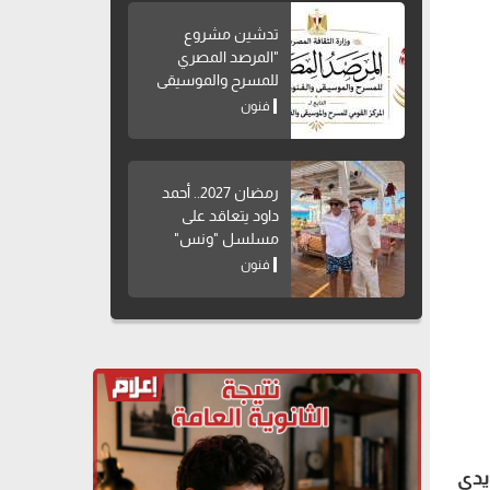
تدشين مشروع
"المرصد المصري
للمسرح والموسيقى
والفنون الشعبية"
فنون
رمضان 2027.. أحمد
داود يتعاقد على
مسلسل "ونس"
فنون
يدي