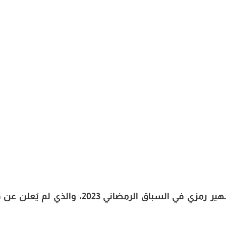
ينافس مسلسل ليل أم البنات للفنانة سهير رمزي في السباق الرمضاني 2023، والذي لم