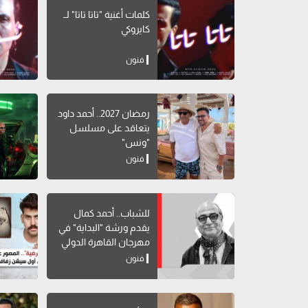
كلمات أغنية "تاتا تاتا" لــ
كايروكي
فنون
رمضان 2027.. أحمد داود
يتعاقد على مسلسل
"ونس"
فنون
للشباب.. أحمد كمال
يقدم ورشة "البداية" في
مهرجان القاهرة الدولي
للمسرح التجريبي
فنون