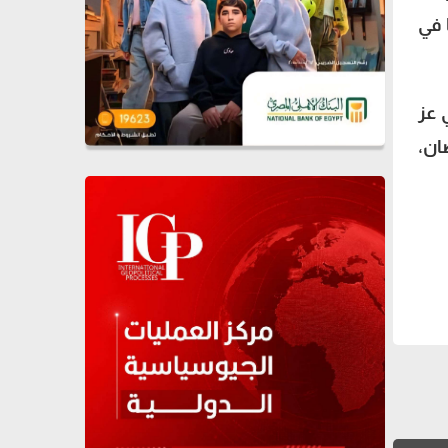
 في
 مي عز
ان،