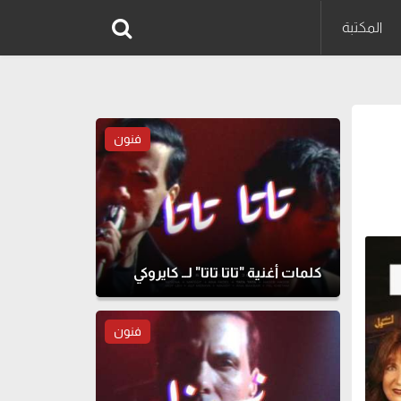
المكتبة
فنون
كلمات أغنية "تاتا تاتا" لــ كايروكي
فنون