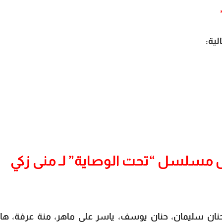
ية:
مسلسل “تحت الوصاية” لـ منى زكي
نان سليمان، حنان يوسف، ياسر علي ماهر، منة عرفة، ها