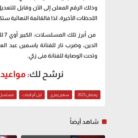
وذلك الرقم المعلن إلى الآن وقابل للتعدي
اللحظات الأخيرة، لذا فالقائمة النهائية 
من 
الدين، وضرب نار للفنانة ياسمين عبد ال
وتحت الوصاية للفنانة منى زكي.
نرشح لك:
مواعيد 
رمضان 2023
سهير رمزي
ليل أم البنات
مسلسل لي
شاهد أيضاً