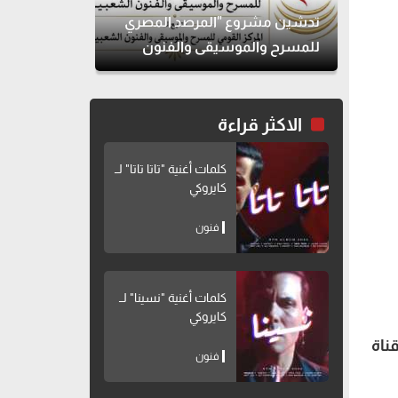
تدشين مشروع "المرصد المصري
للمسرح والموسيقى والفنون
الشعبية"
الاكثر قراءة
كلمات أغنية "تاتا تاتا" لــ
كايروكي
فنون
كلمات أغنية "نسينا" لــ
كايروكي
 يُعلن عن قناة
فنون