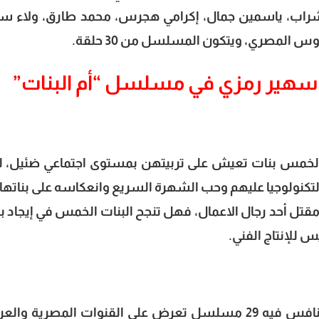
راب، ياسمين جمال، إكرامي هجرس، محمد طارق، ولاء سل
س المصري، ويتكون المسلسل من 30 حلقة.
هير رمزي في مسلسل “أم البنات”
خمس بنات تعيش على تربيتهن بمستوى اجتماعي ضئيل، ل
التكنولوجيا عليهم وحب الشهرة السريع وانعكاسه على بناتها 
قتل أحد رجال الاعمال، فهل تنجح البنات الخمس في إيجاد بر
للإنتاج الفني.
الجدير بالذكر أن السباق الرمضاني 2023، ينافس فيه 29 مسلسل تعرض على القنوات المصرية وا