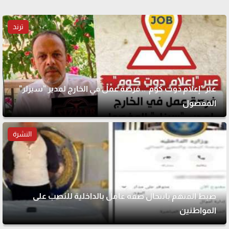
ترند
عبر "إعلام دوت كوم".. فرصة عمل في الخارج لمدير "سيزلر"
المفصول
النشرة
ضبط المتهم بانتحال صفة عامل بالداخلية للنصب على
المواطنين