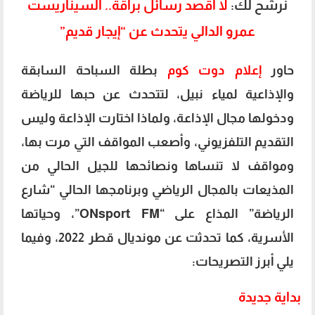
نرشح لك:
لا أقصد رسائل براقة.. السيناريست
عمرو الدالي يتحدث عن “إيجار قديم”
حاور
إعلام دوت كوم
بطلة السباحة السابقة
والإذاعية لمياء نبيل، لتتحدث عن حبها للرياضة
ودخولها مجال الإذاعة، ولماذا اختارت الإذاعة وليس
التقديم التلفزيوني، وأصعب المواقف التي مرت بها،
ومواقف لا تنساها ونصائحها للجيل الحالي من
المذيعات بالمجال الرياضي وبرنامجها الحالي “شارع
الرياضة” المذاع على “ONsport FM”، وحياتها
الأسرية، كما تحدثت عن مونديال قطر 2022، وفيما
يلي أبرز التصريحات:
بداية جديدة