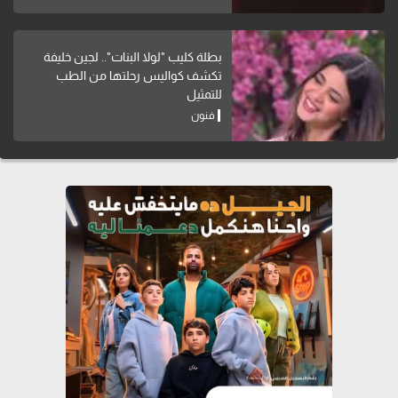
بطلة كليب "لولا البنات".. لجين خليفة
تكشف كواليس رحلتها من الطب
للتمثيل
فنون