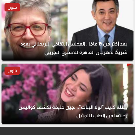
فنون
بعد أكثر من 15 عامًا.. المجلس الثقافي البريطاني يعود
شريكًا لمهرجان القاهرة للمسرح التجريبي
فنون
بطلة كليب "لولا البنات".. لجين خليفة تكشف كواليس
رحلتها من الطب للتمثيل