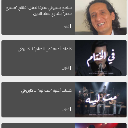
سامح بسيوني مخرجًا لحفل افتتاح "مسرح
مصر" بشارع عماد الدين
فنون
كلمات أغنية "في الختام" لــ كايروكي
فنون
كلمات أغنية "مت ليه" لــ كايروكي
فنون