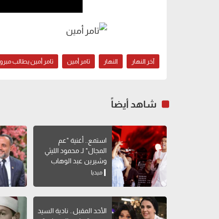
آخر النهار
النهار
تامر أمين
تامر أمين يطالب مبرو
شاهد أيضاً
استمع.. أغنية "عم
المجال" لـ محمود الليثي
وشيرين عبد الوهاب
ميديا
الأحد المقبل.. نادية السيد