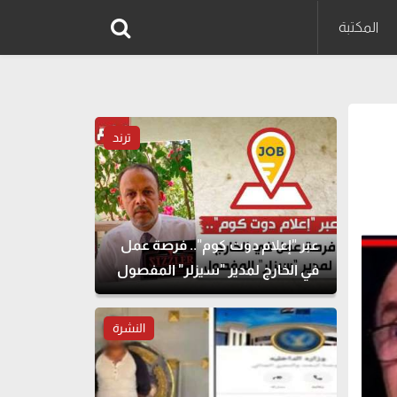
المكتبة
ترند
عبر "إعلام دوت كوم".. فرصة عمل
في الخارج لمدير "سيزلر" المفصول
النشرة