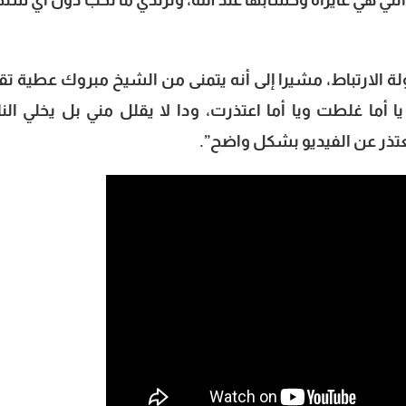
لي هي عايزاه وحسابها عند الله، وترتدي ما تحب دون أي سل
ة الارتباط، مشيرا إلى أنه يتمنى من الشيخ مبروك عطية تق
ا أما غلطت ويا أما اعتذرت، ودا لا يقلل مني بل يخلي ال
تعتذر عن الفيديو بشكل واضح”.