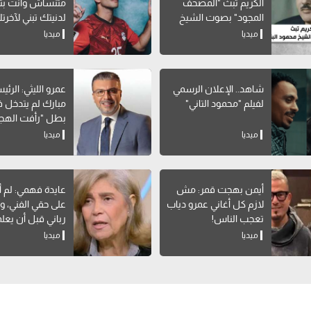
الكريم ثبث "المصحف
متنساش وأنت بتب
المجود" بصوت الشيخ
لدنيتك تبني لآخرت
محمود البنا
ميديا
ميديا
شاهد.. الإعلان الرسمي
عمرو الليثي: الرئ
لفيلم "محمود التاني"
مبارك لم يتدخل في
بطل "رأفت الهج
ميديا
ميديا
أيمن بهجت قمر: مش
عايدة فهمي: لم 
لازم كل أغاني عمرو دياب
على حقي الفني، و
تعجب الناس!
رباني قبل أن يعل
التمثيل
ميديا
ميديا