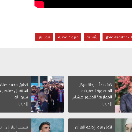
ك عطية بالاعتذار
رئيسية
مبروك عطية
نيوز ليتر
كيف بدأت رحلة مركز
تعليق محمد صلاح
المنصورة للحفريات
استقبال جماهير 
الفقارية؟ الدكتور هشام
سبور له
سلام يوضح
ميديا
ميديا
لأول مرة.. إذاعة القرآن
بسبب الزلزال.. زيز