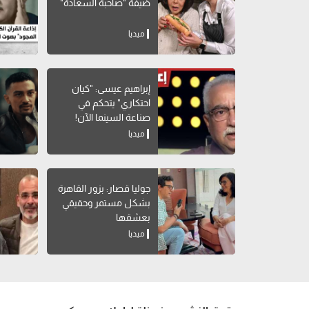
ضيفة "صاحبة السعادة"
ميديا
إبراهيم عيسى: "كيان
احتكاري" يتحكم في
صناعة السينما الآن!
ميديا
جوليا قصار: بزور القاهرة
بشكل مستمر وحقيقي
بعشقها
ميديا