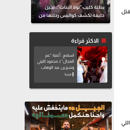
بطلة كليب "لولا البنات".. لجين
قتل
خليفة تكشف كواليس رحلتها من
الطب للتمثيل
الاكثر قراءة
استمع.. أغنية "عم
المجال" لـ محمود الليثي
وشيرين عبد الوهاب
ميديا
للي