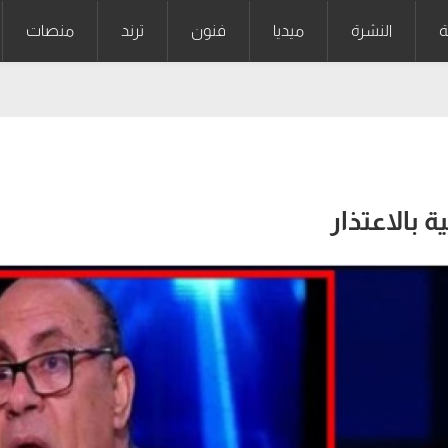
ة
النشرة
ميديا
فنون
ترند
منصات
 بالاعتذار