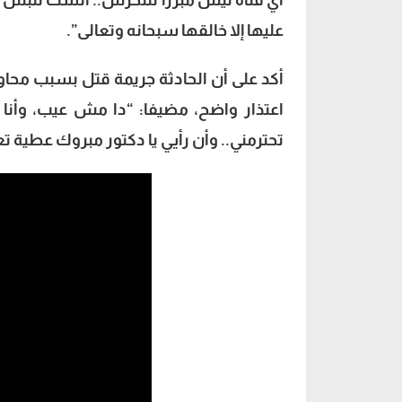
أي فتاة ليس مبررا للتحرش.. الست تلبس ال
عليها إلا خالقها سبحانه وتعالى”.
أكد على أن الحادثة جريمة قتل بسبب محاول
اعتذار واضح، مضيفا: “دا مش عيب، وأنا ي
تحترمني.. وأن رأيي يا دكتور مبروك عطية 