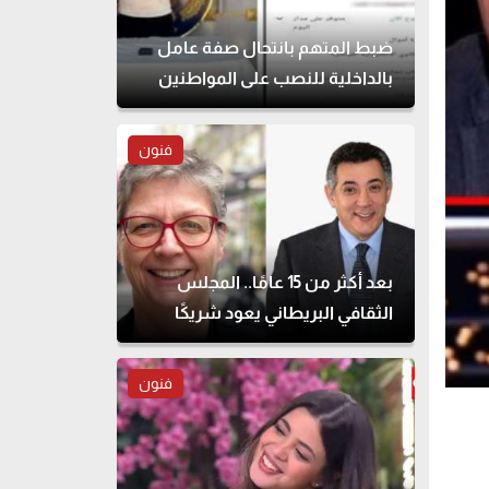
ضبط المتهم بانتحال صفة عامل
بالداخلية للنصب على المواطنين
فنون
بعد أكثر من 15 عامًا.. المجلس
الثقافي البريطاني يعود شريكًا
لمهرجان القاهرة للمسرح التجريبي
فنون