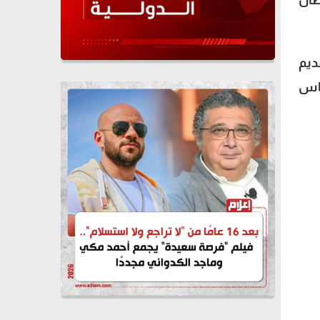
طان
ديم
ناس