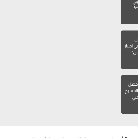
ني
ك!
يس
 اختيار
ان"
أحصل
المسرح
مني