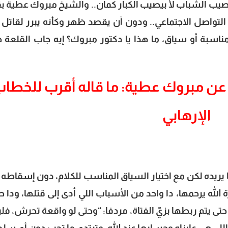
 الشباب لأ بيصيب الكبار كمان.. والشيخ مبروك عطية بق
تواصل الاجتماعي.. ودون أن يقصد ظهر وكأنه يبرر لقاتل ن
اسبة أو سياق، ما هذا يا دكتور مبروك؟ إيه جاب القلعة 
عن مبروك عطية: ما قاله أقرب للخطا
الإرهابي
ا يريده لكن مع اختيار السياق المناسب للكلام، دون إسقاطه 
الله يرحمها، دا واحد من الأسباب اللي أدى إلى قتلها، ودا ط
ى يتم ربطها بزيّ الفتاة، مردفا: “وحتى لو واقعة تحرش، ف