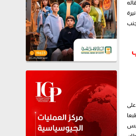
اله
يرة
جنب
ب
على
بعا
لبس