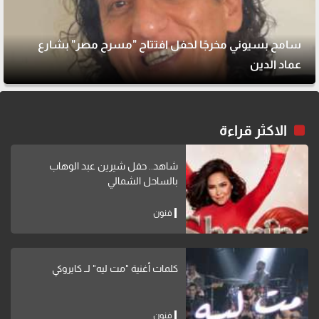
سامح بسيوني مخرجًا لحفل افتتاح "مسرح مصر" بشارع
عماد الدين
الاكثر قراءة
شاهد.. حفل شيرين عبد الوهاب
بالساحل الشمالي
فنون
كلمات أغنية "مت ليه" لــ كايروكي
فنون