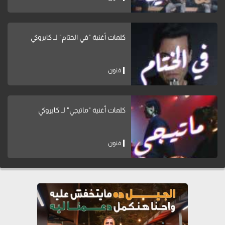
كلمات أغنية "في الختام" لــ كايروكي
فنون
كلمات أغنية "ماتيجي" لــ كايروكي
فنون