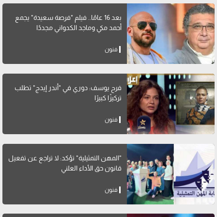
بعد 16 عامًا.. فيلم "فرصة سعيدة" يجمع
أحمد مكي وماجد الكدواني مجددًا
فنون
فرح يوسف: دوري في "أندر إيدج" تطلب
تركيزًا كبيرًا
فنون
"المهن التمثيلية" تؤكد: لا تراجع عن تفعيل
قانون حق الأداء العلني
فنون