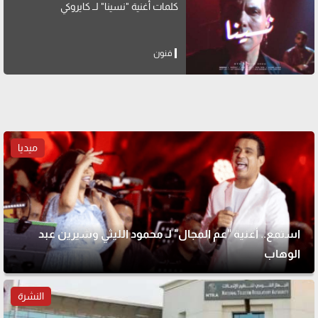
كلمات أغنية "نسينا" لــ كايروكي
فنون
ميديا
استمع.. أغنية "عم المجال" لـ محمود الليثي وشيرين عبد
الوهاب
النشرة