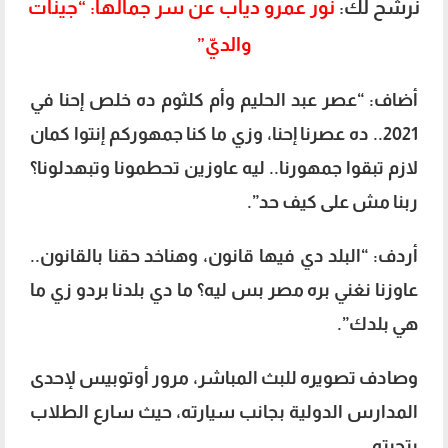
نرشح لك:
نور عمرو دياب عن سر جمالها: “جينات
والديّ”
أضاف: “عصر عبد الحليم وأم كلثوم ده خلص إحنا في
2021.. ده عصرنا إحنا، وزي ما كنا جمهوركم إنتوا كمان
لازم تبقوا جمهورنا.. ليه عاوزين تحطمونا وتبهدلونا؟
ربنا مش على كيف حد”.
أردف: “البلد دي فيها قانون، وهناخد حقنا بالقانون..
عاوزنا نغني بره مصر بس ليه؟ ما دي بلدنا بردو زي ما
هي بلدك”.
وصادف تصويره للبث المباشر، مرور أوتوبيس لإحدى
المدارس الدولية بجانب سيارته، حيث سارع الطلاب
بتحيته.