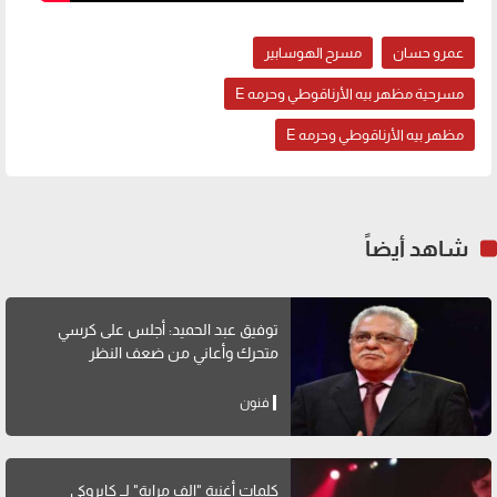
عمرو حسان
مسرح الهوسابير
مسرحية مظهر بيه الأرناقوطي وحرمه E
مظهر بيه الأرناقوطي وحرمه E
شاهد أيضاً
توفيق عبد الحميد: أجلس على كرسي
متحرك وأعاني من ضعف النظر
فنون
كلمات أغنية "الف مراية" لــ كايروكي