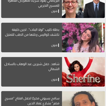
البريطاني يعود شريكًا لمهرجان القاهرة
للمسرح التجريبي
فنون
بطلة كليب "لولا البنات".. لجين خليفة
تكشف كواليس رحلتها من الطب للتمثيل
فنون
شاهد.. حفل شيرين عبد الوهاب بالساحل
الشمالي
فنون
سامح بسيوني مخرجًا لحفل افتتاح "مسرح
مصر" بشارع عماد الدين