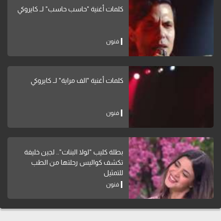
كلمات أغنية "حاسب حاسب" لــ كايروكي
فنون
كلمات أغنية "الف مراية" لــ كايروكي
فنون
بطلة كليب "لولا البنات".. لجين خليفة
تكشف كواليس رحلتها من الطب
للتمثيل
فنون