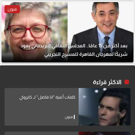
فنون
بعد أكثر من 15 عامًا.. المجلس الثقافي البريطاني يعود
شريكًا لمهرجان القاهرة للمسرح التجريبي
الاكثر قراءة
كلمات أغنية "انا فاضل" لــ كايروكي
فنون