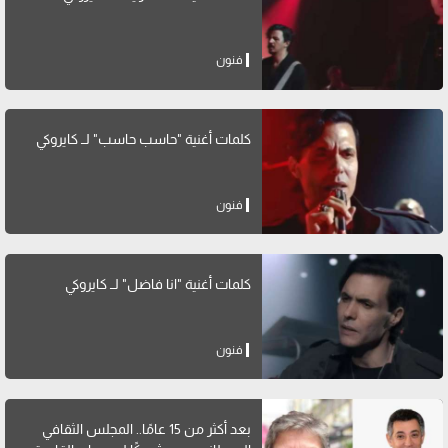
فنون
كلمات أغنية "حاسب حاسب" لــ كايروكي
فنون
كلمات أغنية "انا فاضل" لــ كايروكي
فنون
بعد أكثر من 15 عامًا.. المجلس الثقافي