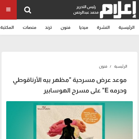
رئيس التحرير
محمد عبدالرحمن
الرئيسية
النشرة
ميديا
فنون
ترند
منصات
المكتبة
الرئيسية
فنون
موعد عرض مسرحية "مظهر بيه الأرناقوطي
وحرمه E" على مسرح الهوسابير