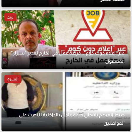
ترند
عبر "إعلام دوت كوم".. فرصة عمل في الخارج لمدير "سيزلر"
المفصول
النشرة
ضبط المتهم بانتحال صفة عامل بالداخلية للنصب على
المواطنين