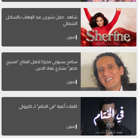
شاهد.. حفل شيرين عبد الوهاب بالساحل
الشمالي
فنون
سامح بسيوني مخرجًا لحفل افتتاح "مسرح
مصر" بشارع عماد الدين
فنون
كلمات أغنية "في الختام" لــ كايروكي
فنون