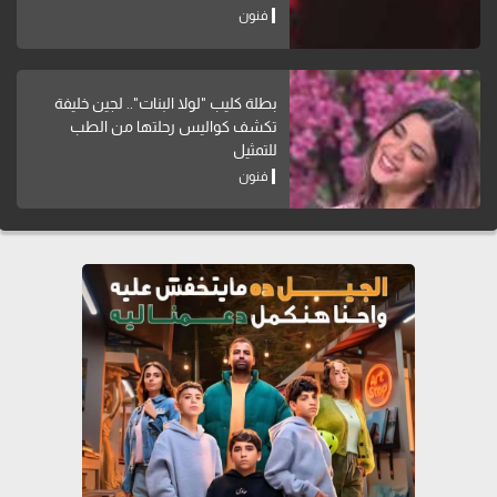
فنون
بطلة كليب "لولا البنات".. لجين خليفة
تكشف كواليس رحلتها من الطب
للتمثيل
فنون