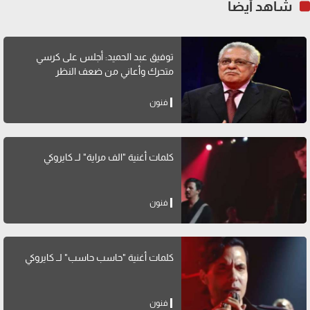
شاهد أيضاً
توفيق عبد الحميد: أجلس على كرسي
متحرك وأعاني من ضعف النظر
فنون
كلمات أغنية "الف مراية" لــ كايروكي
فنون
كلمات أغنية "حاسب حاسب" لــ كايروكي
فنون