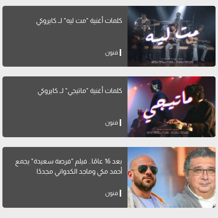
كلمات أغنية "مت ليه" لــ كايروكي
فنون
كلمات أغنية "ماتيجي" لــ كايروكي
فنون
بعد 16 عامًا.. فيلم "فرصة سعيدة" يجمع
أحمد مكي وماجد الكدواني مجددًا
فنون