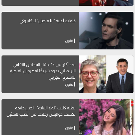
كلمات أغنية "انا فاضل" لــ كايروكي
فنون
بعد أكثر من 15 عامًا.. المجلس الثقافي
البريطاني يعود شريكًا لمهرجان القاهرة
للمسرح التجريبي
فنون
بطلة كليب "لولا البنات".. لجين خليفة
تكشف كواليس رحلتها من الطب للتمثيل
فنون