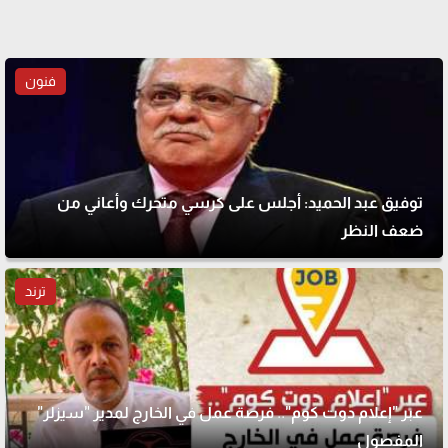
فنون
توفيق عبد الحميد: أجلس على كرسي متحرك وأعاني من
ضعف النظر
ترند
عبر "إعلام دوت كوم".. فرصة عمل في الخارج لمدير "سيزلر"
المفصول