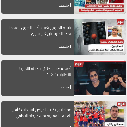
منصات
باسم الجنوبي يكتب: أدب الجنون.. عندما
يحكي المارستان كل شيء
منصات
أحمد فهمي يطلق علامته التجارية
للنظارات "EXI"
منصات
عماد أنور يكتب: أعراض انسحاب كأس
العالم.. المقارنة تفسد رحلة التعافي