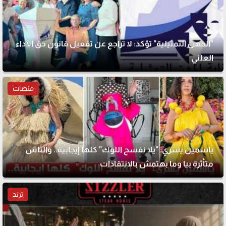
"المهن التمثيلية" تؤكد: لا تراجع عن تفعيل قانون حق الأداء
العلني
منصات
ياسمين يسري: "يلا نفسح اللوك" كلها إيجابية.. والناس
متأثرة بيا وما بهتمش بالانتقادات
ترند