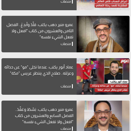
منصات
عمرو منير دهب يكتب: قلِّدْ وأبدِعْ.. الفصل
الثامن والعشرون من كتاب "افعل ولا
تفعل الشيء نفسه"
منصات
عماد أنور يكتب: عندما تخلى "مو" عن حذائه
وعزلته.. صلاح الذي ينتظر عريس "مكة"
منصات
عمرو منير دهب يكتب: بَسِّطْ وعَقِّدْ..
الفصل السابع والعشرون من كتاب
"افعل ولا تفعل الشيء نفسه"
منصات