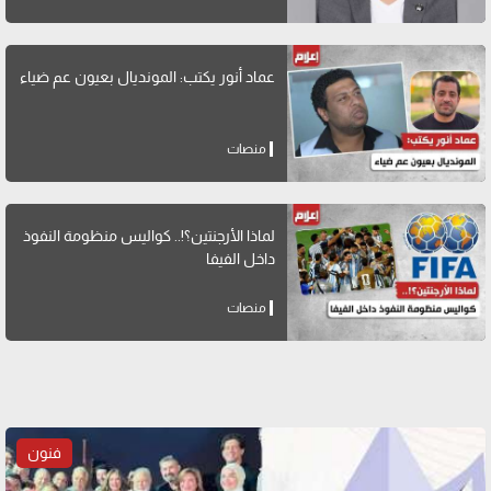
عماد أنور يكتب: المونديال بعيون عم ضياء
منصات
لماذا الأرجنتين؟!.. كواليس منظومة النفوذ
داخل الفيفا
منصات
فنون