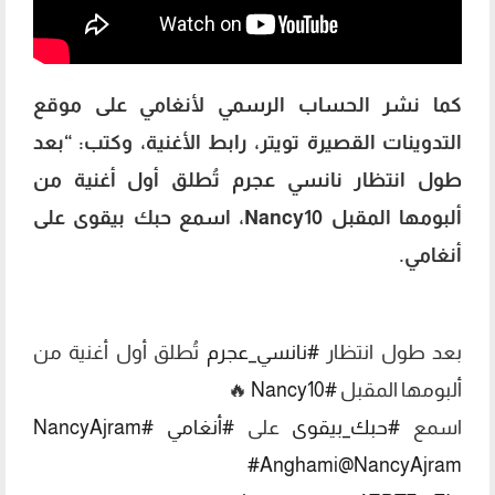
كما نشر الحساب الرسمي لأنغامي على موقع
التدوينات القصيرة تويتر، رابط الأغنية، وكتب: “‏بعد
طول انتظار ‎نانسي عجرم تُطلق أول أغنية من
ألبومها المقبل Nancy10، اسمع ‎حبك بيقوى على
بعد طول انتظار
#نانسي_عجرم
تُطلق أول أغنية من
ألبومها المقبل
#Nancy10
🔥
اسمع
#حبك_بيقوى
على
#أنغامي
#NancyAjram
#Anghami
@NancyAjram