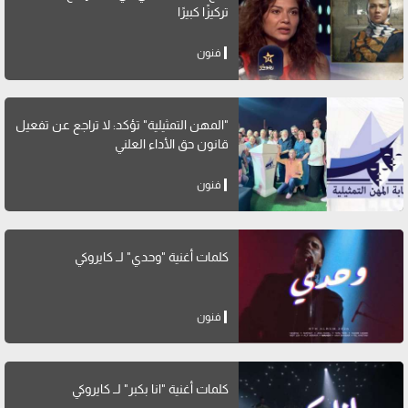
تركيزًا كبيرًا
فنون
"المهن التمثيلية" تؤكد: لا تراجع عن تفعيل
قانون حق الأداء العلني
فنون
كلمات أغنية "وحدي" لــ كايروكي
فنون
كلمات أغنية "انا بكبر" لــ كايروكي