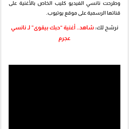
وطرحت نانسي الفيديو كليب الخاص بالأغنية على
قناتها الرسمية على موقع يوتيوب.
نرشح لك:
شاهد.. أغنية “حبك بيقوى” لـ نانسي
عجرم