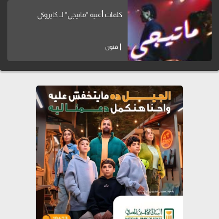
كلمات أغنية "ماتيجي" لــ كايروكي
فنون