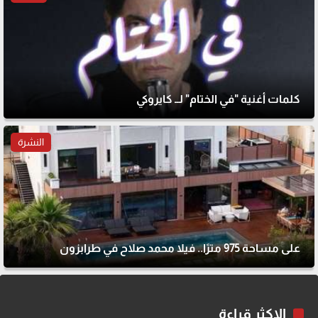
كلمات أغنية "في الختام" لــ كايروكي
النشرة
على مساحة 975 مترًا.. فيلا محمد صلاح في طرابزون
الاكثر قراءة