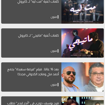
كلمات أغنية "مت ليه" لــ كايروكي
فنون
كلمات أغنية "ماتيجي" لــ كايروكي
فنون
بعد 16 عامًا.. فيلم "فرصة سعيدة" يجمع
أحمد مكي وماجد الكدواني مجددًا
فنون
فرح يوسف: دوري في "أندر إيدج" تطلب