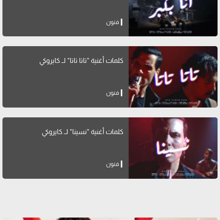
فنون
كلمات أغنية "تاتا تاتا" لــ كايروكي
فنون
كلمات أغنية "نسينا" لــ كايروكي
فنون