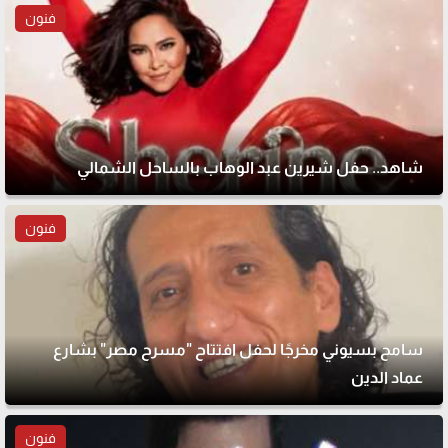
فنون
شاهد.. حفل شيرين عبد الوهاب بالساحل الشمالي
فنون
سامح بسيوني مخرجًا لحفل افتتاح "مسرح مصر" بشارع
عماد الدين
فنون