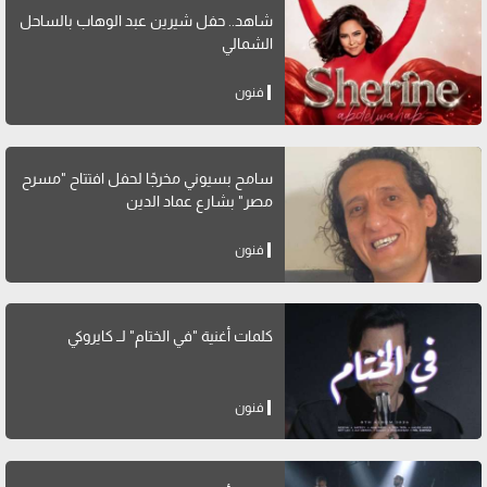
شاهد.. حفل شيرين عبد الوهاب بالساحل
الشمالي
فنون
سامح بسيوني مخرجًا لحفل افتتاح "مسرح
مصر" بشارع عماد الدين
فنون
كلمات أغنية "في الختام" لــ كايروكي
فنون