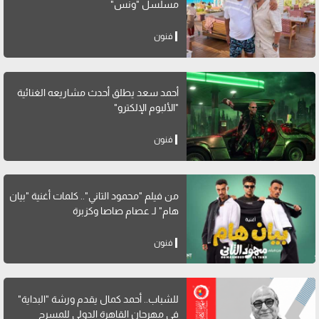
مسلسل "ونس"
فنون
أحمد سعد يطلق أحدث مشاريعه الغنائية
"الألبوم الإلكترو"
فنون
من فيلم "محمود التاني".. كلمات أغنية "بيان
هام" لـ عصام صاصا وكزبرة
فنون
للشباب.. أحمد كمال يقدم ورشة "البداية"
في مهرجان القاهرة الدولي للمسرح