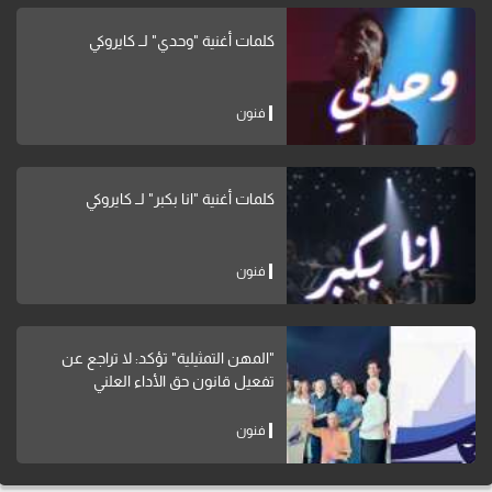
كلمات أغنية "وحدي" لــ كايروكي
فنون
كلمات أغنية "انا بكبر" لــ كايروكي
فنون
"المهن التمثيلية" تؤكد: لا تراجع عن
تفعيل قانون حق الأداء العلني
فنون