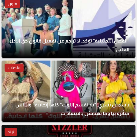
فنون
"المهن التمثيلية" تؤكد: لا تراجع عن تفعيل قانون حق الأداء
العلني
منصات
ياسمين يسري: "يلا نفسح اللوك" كلها إيجابية.. والناس
متأثرة بيا وما بهتمش بالانتقادات
ترند