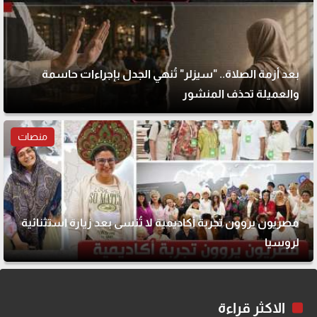
بعد أزمة الصلاة.. "سيزلر" تُنهي الجدل بإجراءات حاسمة
والعميلة تحذف المنشور
منصات
مصريون يروون تجربة أكاديمية لا تُنسى بعد زيارة استثنائية
لروسيا
الاكثر قراءة