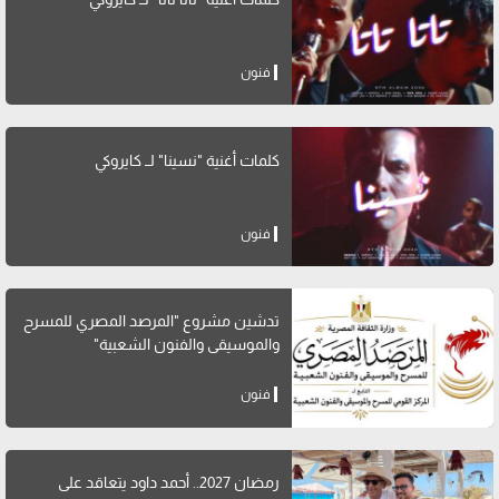
فنون
كلمات أغنية "نسينا" لــ كايروكي
فنون
تدشين مشروع "المرصد المصري للمسرح
والموسيقى والفنون الشعبية"
فنون
رمضان 2027.. أحمد داود يتعاقد على