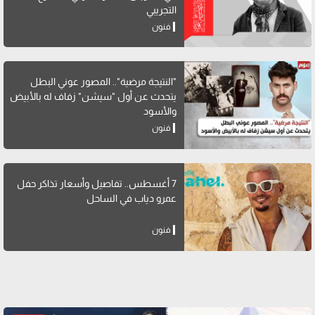
التجريبي
فنون
"النتيجة مرضية".. المصور عوني البطل
يتحدث عن أول "سيشن" زفاف له بالأبيض
والأسود
فنون
7 أغسطس.. تفاصيل وأسعار تذاكر حفل
عمرو دياب في الساحل
فنون