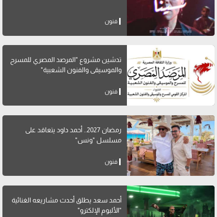
فنون
تدشين مشروع "المرصد المصري للمسرح
والموسيقى والفنون الشعبية"
فنون
رمضان 2027.. أحمد داود يتعاقد على
مسلسل "ونس"
فنون
أحمد سعد يطلق أحدث مشاريعه الغنائية
"الألبوم الإلكترو"