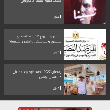
كلمات أغنية "نسينا" لــ كايروكي
فنون
تدشين مشروع "المرصد المصري
للمسرح والموسيقى والفنون الشعبية"
فنون
رمضان 2027.. أحمد داود يتعاقد على
مسلسل "ونس"
فنون