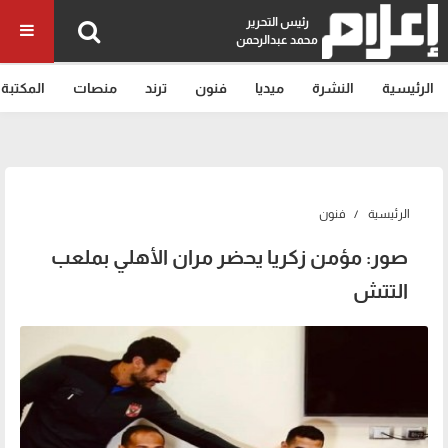
رئيس التحرير
محمد عبدالرحمن
الرئيسية
النشرة
ميديا
فنون
ترند
منصات
المكتبة
الرئيسية
فنون
صور: مؤمن زكريا يحضر مران الأهلي بملعب
التتش