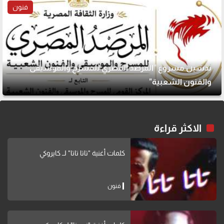
فنون
تدشين مشروع "المرصد المصري للمسرح والموسيقى
والفنون الشعبية"
الاكثر قراءة
كلمات أغنية "تاتا تاتا" لــ كايروكي
فنون