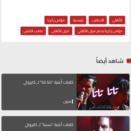
الأهلي
الخطيب
رئيسية
مؤمن زكريا
مؤمن زكريا يحضر مران الأهلي
مران الأهلي
ملعب التتش
شاهد أيضاً
كلمات أغنية "تاتا تاتا" لــ كايروكي
فنون
كلمات أغنية "نسينا" لــ كايروكي