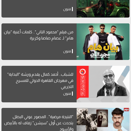
فنون
من فيلم "محمود التاني".. كلمات أغنية "بيان
هام" لـ عصام صاصا وكزبرة
فنون
للشباب.. أحمد كمال يقدم ورشة "البداية"
في مهرجان القاهرة الدولي للمسرح
التجريبي
فنون
"النتيجة مرضية".. المصور عوني البطل
يتحدث عن أول "سيشن" زفاف له بالأبيض
والأسود