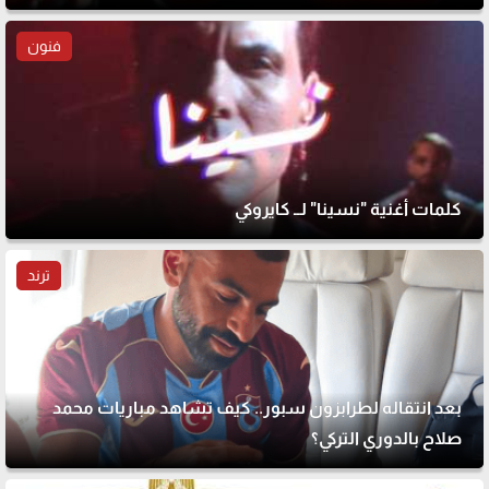
فنون
كلمات أغنية "نسينا" لــ كايروكي
ترند
بعد انتقاله لطرابزون سبور.. كيف تشاهد مباريات محمد
صلاح بالدوري التركي؟