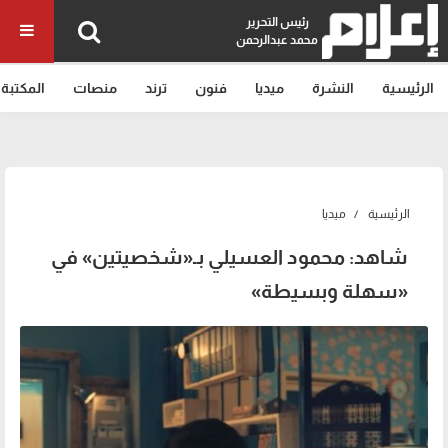
رئيس التحرير
محمد عبدالرحمن
الرئيسية
النشرة
ميديا
فنون
ترند
منصات
المكتبة
الرئيسية
ميديا
شاهد: محمود العسيلي بـ«شخصيتين» في
«سهلة وبسيطة»