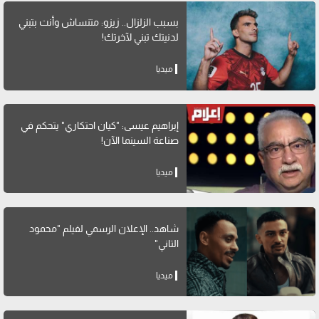
بسبب الزلزال.. زيزو: متنساش وأنت بتبني
لدنيتك تبني لآخرتك!
ميديا
إبراهيم عيسى: "كيان احتكاري" يتحكم في
صناعة السينما الآن!
ميديا
شاهد.. الإعلان الرسمي لفيلم "محمود
التاني"
ميديا