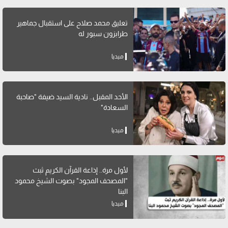
تعليق محمد صلاح على استقبال جماهير
طرابزون سبور له
ميديا
الأحد المقبل.. نادية السيد ضيفة "صاحبة
السعادة"
ميديا
لأول مرة.. إذاعة القرآن الكريم ثبث
"المصحف المجود" بصوت الشيخ محمود
البنا
ميديا