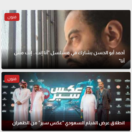
فنون
أحمد أبو الحسن يشارك في مسلسل "أنا إنت.. إنت مش
أنا"
فنون
انطلاق عرض الفيلم السعودي "عكس سير" من الظهران