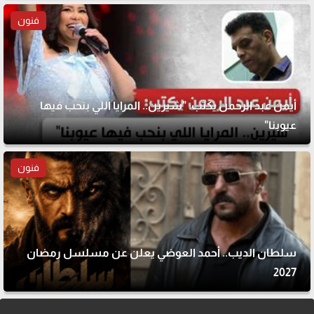
فنون
أيمن عبد الرحمن يكتب: "شيرين.. المرايا اللي بنحب فيها
عيوبنا"
فنون
سلطان الديب.. أحمد العوضي يعلن عن مسلسل رمضان
2027