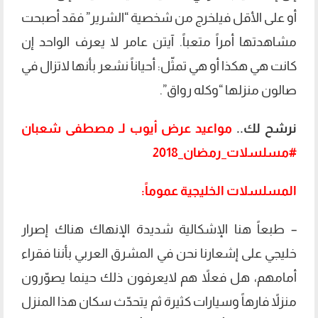
أو على الأقل فيلخرج من شخصية “الشرير” فقد أصبحت
مشاهدتها أمراً متعباً. آيتن عامر لا يعرف الواحد إن
كانت هي هكذا أو هي تمثّل: أحياناً نشعر بأنها لاتزال في
صالون منزلها “وكله رواق”.
نرشح لك..
مواعيد عرض أيوب لـ مصطفى شعبان
#مسلسلات_رمضان_2018
المسلسلات الخليجية عموماً:
– طبعاً هنا الإشكالية شديدة الإنهاك هناك إصرار
خليجي على إشعارنا نحن في المشرق العربي بأننا فقراء
أمامهم، هل فعلاً هم لايعرفون ذلك حينما يصوّرون
منزلاً فارهاً وسيارات كثيرة ثم يتحدّث سكان هذا المنزل