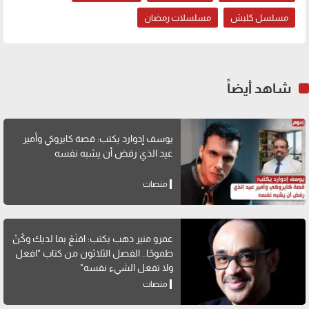
مسلسل كلبش
مسلسلات رمضان
شاهد أيضاً
يوسف إدوارد يكتب: قصة كايروكي وأمير
عيد الذي رفض أن يشبه نفسه
منصات
عمرو منير دهب يكتب: اقنَعْ بما لديك وكُنْ
طموحًا.. الفصل الثلاثون من كتاب "افعل
ولا تفعل الشيء نفسه"
منصات