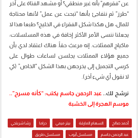
عن “فقرهم” بأنه غير منطقي؟ أو مشهد الفتاة على آخر
“طرز” ثم نتفاجئ بأنها “تبحث عن عمل” لأنها محتاجة
للمال، هل هكذا شكل الفقراء في الخليج؟ طبعا هذا لا
يجعلنا ننسى الأمر الأكثر إخافة في هذه المسلسلات:
ماكياج الممثلات. إنه مرعبٌ حقاً. هناك اعتقاد لدي بأن
جميع هؤلاء الممثلات يجلسن لساعات طوال على
كرسي التجميل إلى يخرجهن بهذا الشكل “الخاص” (كي
لا نقول أي شيء آخر).
نرشح لك..
عبد الرحمن جاسم يكتب: “كأنه مسرح”..
موسم الهجرة إلى الخشبة
أحمد صالح
السهام المارقة
بيتر ميمي
دراما
رشا شربتجي
عبد الرحمن جاسم
مسلسل أيوب
مسلسل طريق