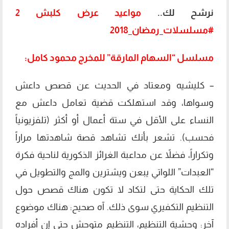
نرشح لك..
مواعيد عرض كلبش 2
#مسلسلات_رمضان_2018
مسلسل “السهام المارقة” للمخرج محمود كامل:
– كليشيه ومعتاد في الحديث عن قصص داعش
وسواها، وقد استهلكت قضية تعامل داعش مع
النساء على الأقل في ستة أعمال أو أكثر (تلفزيونياً
فحسب). تشعر بأنك تشاهد قصة شاهدتها مراراً
وتكراراً، فضلاً عن مداعبة الغرائز الذكورية لناحية فكرة
“العبدات” اللواتي يبعن ويشترين والمج والتطويل في
تلك الحكاية حتى لتكاد لا تكون هناك قصص حول
التنظيم التكفيري سوى ذلك. آه صحيح: هناك موضوع
آخر: وحشية التنظيم، التنظيم متوحش حتى إن أفراده