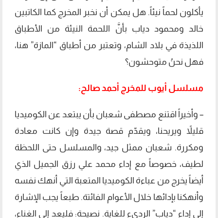
يأكلون لحماً نيئاً. هل يمكن أن نخبر المخرج كما الكاتبين
خالد ومحمود دياب بأنَّ اللحمة النيئة من الأطباق
اللذيذة في بلاد الشام، وتعتبر من أطباق “المازة” هنا،
فهل نحنُ متوحشون؟
مسلسل أيوب للمخرج أحمد صالح:
– وأخيراً اقتنع مصطفى شعبان بأن يبتعد عن الكوميديا
قليلاً ويريحنا، ويقدّم قصة جيدة وإن كانت معادة
ومكررة. شعبان ممثل جيد، والمسلسل حتى اللحظة
لطيف، خصوصاً مع إداء محمد علي رزق الجميل الذي
أيضاً يخرج من عباءة الكوميديا المتعبة التي أنهك نفسه
وأنهكنا بإدائها خلال الأعوام الفائتة. طبعاً يجب الإشارة
إلى إداء “دياب” الرديء للغاية. نصيحة: فليعد إلى الغناء،