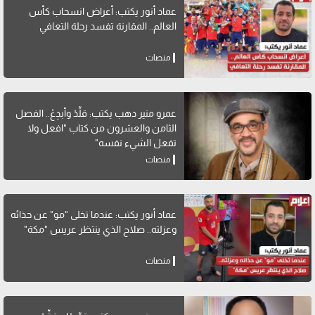
عماد أنور يكتب: أعراض انسحاب كأس
العالم.. المقارنة تفسد رحلة التعافي
منصات
عمرو منير دهب يكتب: قلِّدْ وأبدِعْ.. الفصل
الثامن والعشرون من كتاب "افعل ولا
تفعل الشيء نفسه"
منصات
عماد أنور يكتب: عندما تخلى "مو" عن حذائه
وعزلته.. صلاح الذي ينتظر عريس "مكة"
منصات