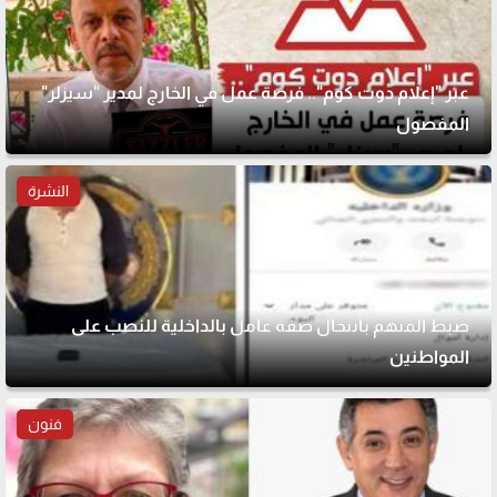
عبر "إعلام دوت كوم".. فرصة عمل في الخارج لمدير "سيزلر"
المفصول
النشرة
ضبط المتهم بانتحال صفة عامل بالداخلية للنصب على
المواطنين
فنون