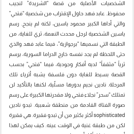
الشخصيات الأصلية من قصة “الشريدة” لنجيب
محفوظ. عابد فهد حاول الإقتراب من شخصية “فتحي”
والتي أداها الكبير محمود ياسين، لكنه لم ينجح. رسم
ياسين الشخصية لرجل محدث النعمة، ثري للغاية، من
الطبقة التي نسميها “برجوازية”، فيما عابد فهد والذي
حتى اللحظة لم يجد نفسه خارج الدراما السورية، يرسم
ثرياً “مثقفاً” لديه أفكار وجودية، فيما “فتحي” بحسب
القصة بسيط للغاية دون فلسفة يشبه أثرياء تلك
المرحلة. نادين نجيم بدورها مسلّية، لكنها بالتأكيد لن
تمتلك “سحر” نجلاء فتحي ولا مقدرتها الكبيرة على رسم
صورة الفتاة القادمة من منطقة شعبية. تبدو نادين
sophisticated أكثر بكثير من أن تبدو فقيرة. هي فقيرة
لكن من طبقة غنية في الوقت عينه. كيف يمكن لهذا