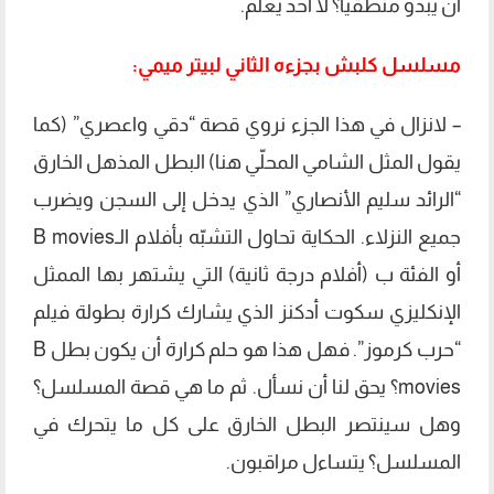
أن يبدو منطقياً؟ لا أحد يعلم.
مسلسل كلبش بجزءه الثاني لبيتر ميمي:
– لانزال في هذا الجزء نروي قصة “دقي واعصري” (كما
يقول المثل الشامي المحلّي هنا) البطل المذهل الخارق
“الرائد سليم الأنصاري” الذي يدخل إلى السجن ويضرب
جميع النزلاء. الحكاية تحاول التشبّه بأفلام الـB movies
أو الفئة ب (أفلام درجة ثانية) التي يشتهر بها الممثل
الإنكليزي سكوت أدكنز الذي يشارك كرارة بطولة فيلم
“حرب كرموز”. فهل هذا هو حلم كرارة أن يكون بطل B
movies؟ يحق لنا أن نسأل. ثم ما هي قصة المسلسل؟
وهل سينتصر البطل الخارق على كل ما يتحرك في
المسلسل؟ يتساءل مراقبون.