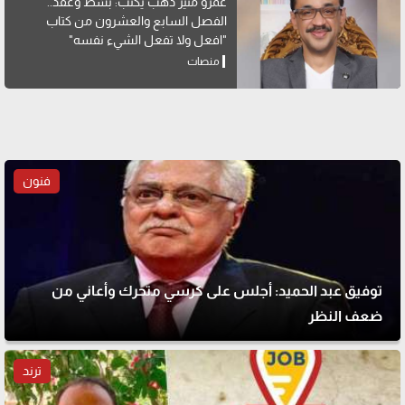
عمرو منير دهب يكتب: بَسِّطْ وعَقِّدْ..
الفصل السابع والعشرون من كتاب
"افعل ولا تفعل الشيء نفسه"
منصات
فنون
توفيق عبد الحميد: أجلس على كرسي متحرك وأعاني من
ضعف النظر
ترند