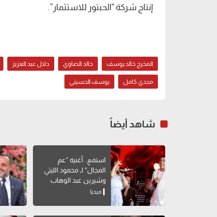
إنتاج شركة “الحبتور للاستثمار”.
المخرج خالد يوسف
خالد الصاوي
دلال عبد العزيز
مجدي كامل
يوسف الحسيني
شاهد أيضاً
استمع.. أغنية "عم
المجال" لـ محمود الليثي
وشيرين عبد الوهاب
ميديا