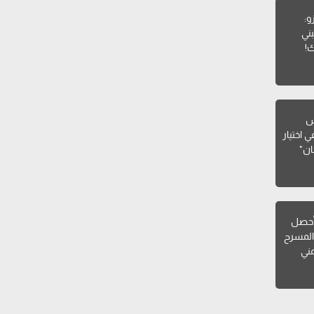
و:
ني
ك!
يس
 اختيار
ان"
أحصل
المسرح
مني