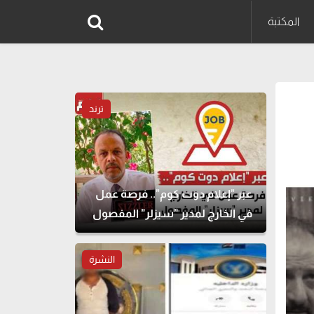
المكتبة
ترند
عبر "إعلام دوت كوم".. فرصة عمل
في الخارج لمدير "سيزلر" المفصول
النشرة