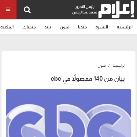
رئيس التحرير
محمد عبدالرحمن
الرئيسية
النشرة
ميديا
فنون
ترند
منصات
المكتبة
الرئيسية
فنون
بيان من 140 مفصولاً في cbc