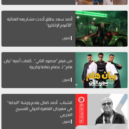
أحمد سعد يطلق أحدث مشاريعه الغنائية
"الألبوم الإلكترو"
فنون
من فيلم "محمود التاني".. كلمات أغنية "بيان
هام" لـ عصام صاصا وكزبرة
فنون
للشباب.. أحمد كمال يقدم ورشة "البداية"
في مهرجان القاهرة الدولي للمسرح
التجريبي
فنون