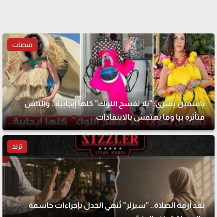
منصات
ياسمين يسري: "يلا نفسح اللوك" كلها إيجابية.. والناس
متأثرة بيا وما بهتمش بالانتقادات
ترند
بعد أزمة الصلاة.. "سيزلر" تُنهي الجدل بإجراءات حاسمة