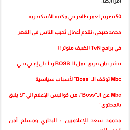
اقرأ أيضًا:
50 تصريح لعمر طاهر في مكتبة الأسكندرية
محمد صبحي: نقدم أعمال تُحبب الناس في العُهر
في برامج TeN الضيف متوتر !!
ننشر بيان فريق عمل الـ BOSS رداً على إم بي سي
Mbc توقف الـ “Boss” لأسباب سياسية
Mbc عن الـ”Boss”: من كواليس الإعلام إلي “لا يليق
بالمحتوى”
محمود سعد للإعلاميين : البخاري ومسلم أمن