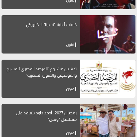
فنون
كلمات أغنية "نسينا" لــ كايروكي
فنون
تدشين مشروع "المرصد المصري للمسرح
والموسيقى والفنون الشعبية"
فنون
رمضان 2027.. أحمد داود يتعاقد على
مسلسل "ونس"
فنون