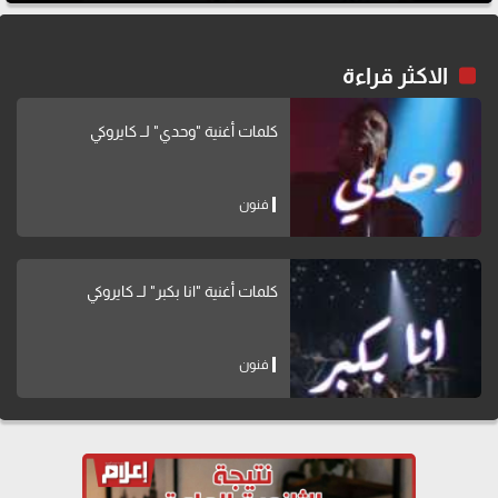
الاكثر قراءة
كلمات أغنية "وحدي" لــ كايروكي
فنون
كلمات أغنية "انا بكبر" لــ كايروكي
فنون