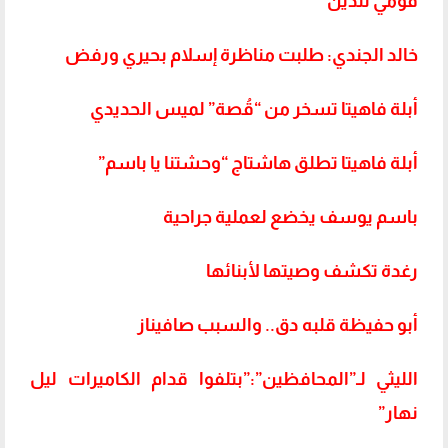
قومي للدين
خالد الجندي: طلبت مناظرة إسلام بحيري ورفض
أبلة فاهيتا تسخر من “قُصة” لميس الحديدي
أبلة فاهيتا تطلق هاشتاج “وحشتنا يا باسم”
باسم يوسف يخضع لعملية جراحية
رغدة تكشف وصيتها لأبنائها
أبو حفيظة قلبه دق.. والسبب صافيناز
الليثي لـ”المحافظين”:”بتلفوا قدام الكاميرات ليل
نهار”