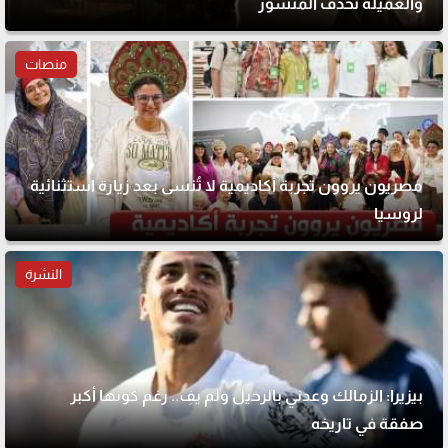
والعميلة تحذف المنشور
منصات
مصريون يروون تجربة أكاديمية لا تُنسى بعد زيارة استثنائية
لروسيا
النشرة
بيزيرا: الزمالك وعدني بالرحيل ولم يفِ.. رغم كونها أكبر
صفقة في تاريخه