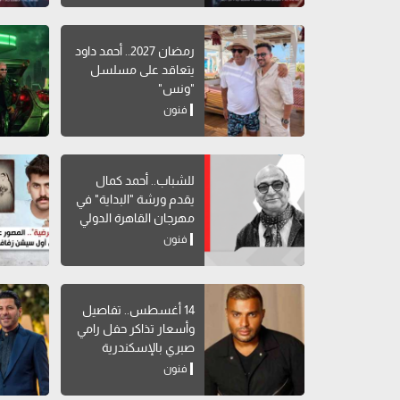
رمضان 2027.. أحمد داود
يتعاقد على مسلسل
"ونس"
فنون
للشباب.. أحمد كمال
يقدم ورشة "البداية" في
مهرجان القاهرة الدولي
للمسرح التجريبي
فنون
14 أغسطس.. تفاصيل
وأسعار تذاكر حفل رامي
صبري بالإسكندرية
فنون