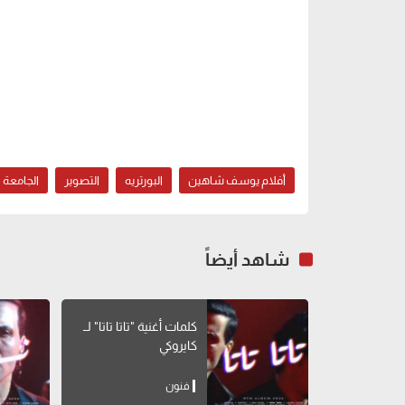
أفلام يوسف شاهين
البورتريه
التصوير
الجامعة ا
شاهد أيضاً
كلمات أغنية "تاتا تاتا" لــ
كايروكي
فنون