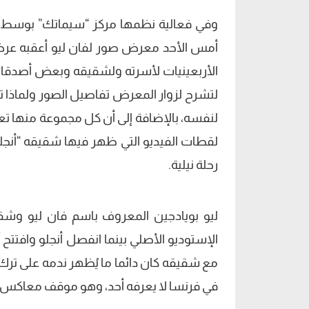
وفي فعالية نظمها مركز “سيماتك” بوسط البلد
أمس الأحد معرض صور لفان ليو أعقبه عرض 
الأربعينيات لأسرته ولشقيقه وبعض أصدقائ
لتشرح لزوار المعرض تفاصيل الصور ولماذا تم
لنفسه، بالإضافة إلى أن كل مجموعة منها تع
لقطات الفيديو التي ظهر فيها شقيقه “أنجلو”
رحلة نيلية.
ليو بويادجين المعروف باسم فان ليو وشقي
الإستوديو الأصلي بينما انفصل أنجلو وافتتح
مع شقيقه كان دائما ما يُظهر ندمه على تر
في فرنسا لا يعرفه أحد، وهو موقف معاكس لف