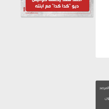
لمرصد
ون