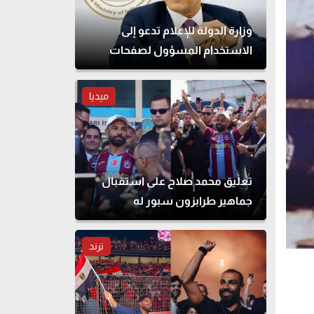
وزارة الدولة للإعلام تدعو إلى
الاستخدام المسؤول لصفحات
التواصل الاجتماعي
ميديا
تعليق محمد صلاح على استقبال
جماهير طرابزون سبور له
ترند