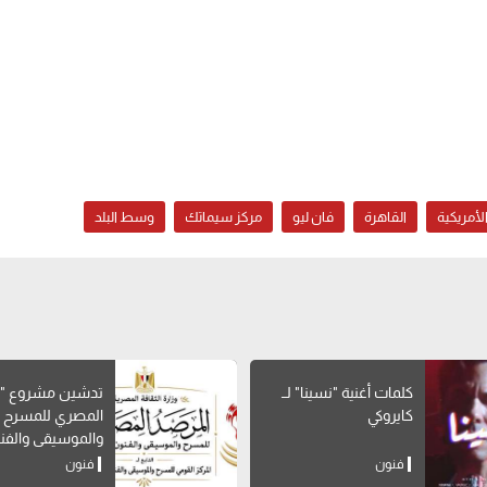
لأمريكية
القاهرة
فان ليو
مركز سيماتك
وسط البلد
كلمات أغنية "نسينا" لــ
تدشين مشروع "ا
كايروكي
المصري للمسرح
والموسيقى والفن
الشعبية"
فنون
فنون