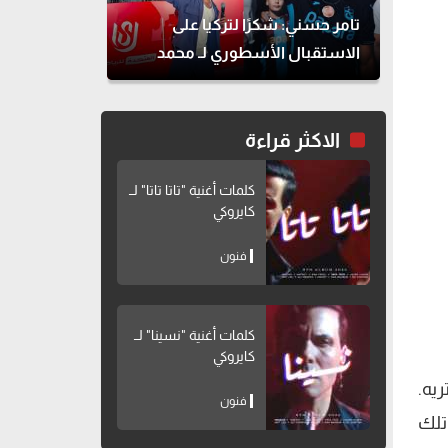
تامر حسني: شكرًا لتركيا على
الاستقبال الأسطوري لـ محمد
صلاح
الاكثر قراءة
كلمات أغنية "تاتا تاتا" لــ
كايروكي
فنون
كلمات أغنية "نسينا" لــ
كايروكي
ريه.
فنون
تلك