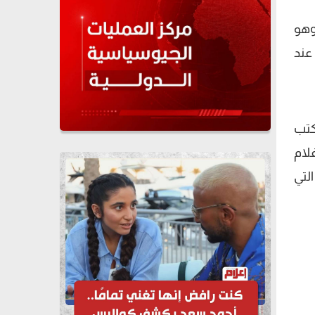
وهو
عند
للكتب
لام
صية التي