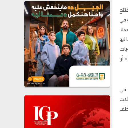
تتح
 في
عة،
ليو
يات
 أو
 في
لات
وظف