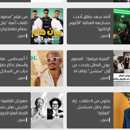
أحمد سعد يطلق أحدث
من فيلم "محمود ال
مشاريعه الغنائية "الألبوم
كلمات أغنية "بيان 
الإلكترو"
عصام صاصا وكزبر
فنون
فنون
"النتيجة مرضية".. المصور
7 أغسطس.. تفا
عوني البطل يتحدث عن
وأسعار تذاكر حف
أول "سيشن" زفاف له
دياب في الساحل
بالأبيض والأسود
فنون
فنون
يتكون من 4 حلقات.. إياد
مهرجان القاهرة 
نصار بطل مسلسل
التجريبي يعلن ت
"العبّارة"
اللجنة العليا للدورة ال
فنون
فنون