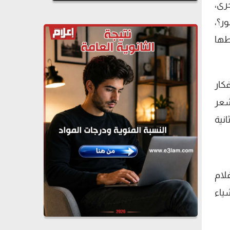
خرى،
ر؟،
طها
كار
شعر
نية
لام
ياء