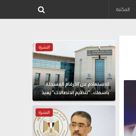
المكتبة
النشرة
للاستعلام عن الأرقام المسجلة
باسمك.. "تنظيم الاتصالات" يعيد
إتاحة خدمة "أرقامي" عبر My
NTRA
النشرة