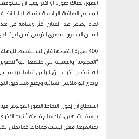
الصور، هناك صورة أو أكثر يجب أن تستوقفك كث
الملامح الصافية الواضحة بشدة، لماذا نظرة
لماذا يظهر هذا الفنان أكثر وسامة في هذه 
الفنان المصور المصري الأرمني “فان ليو”، الذي ولد عام 1921 وت
400 صورة التقطها فان ليو لنفسه، للوهلة
“المجنونة” والجميلة التي طبقها “ليو” لتص
أنه شخص آخر، حليق الرأس تماما، يرسم على
يرتدي ليو ملابس نسائية ويضع مساحيق التج
استطاع أن يُحول التقاط الصور الفوتوغرافية
يوسف شاهين، فلا فيلم قصته تُشبه الأخرى لكن
بصانعيها، فهي ليست جمادات كما نظن، لكنها ف