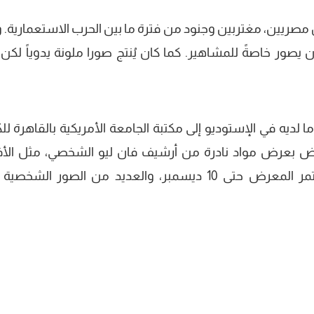
 مصريين، مغتربين وجنود من فترة ما بين الحرب الاستعمارية. 
صور خاصةً للمشاهير. كما كان يُنتج صورا ملونة يدوياً لكن 
أورث فان ليو كل ما لديه في الإستوديو إلى مكتبة الجامعة الأمريكية بالقاهرة 
معرض بعرض مواد نادرة من أرشيف فان ليو الشخصي، مثل الأف
المنزلية المصورة بوسيط الـ 16مم. وسيستمر المعرض حتى 10 ديسمبر، والعديد من الصور الشخ