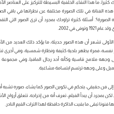
يرا، ما هذا النقاء، الخلفية البسيطة للتركيز على العناصر الأ
 هذه الفنانة في تلك الصورة مختلفة عن نظراتها في باقي الصو
الصورة؟. أسئلة كثيرة تراودك بمجرد أن ترى الصور التي التق
وفى في 2002.
 الأولى تشعر أن هذه الصور حديثة، ما يؤكد ذلك العديد من الأف
وير نفسه، فمرة يظهر بلحية كثيفة ونظارة شمسية، وفي أخرى ت
 وجهه ملامح قاسية وكأنه أحد رجال المافيا، وفي مجموعة ثا
ميل وعلى وجهه ترتسم ابتسامة مشاغبة.
 إلى فن حقيقي، يتحكم في تكوين الصور كما يشاء، صوره تشبه أف
 بمجرد أن يبدأ الفيلم، تعرف أنه من إخراجه، تتعلق أرواح الأش
نونا تبقى ما بقيت الذاكرة حافظة لهذا التراث القيم النادر.