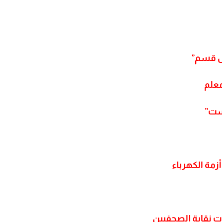
س قسم”
زمة الكهرباء
بات نقابة الصحفيين