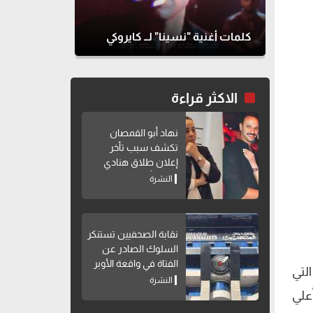
كلمات أغنية "نسينا" لــ كايروكي
الاكثر قراءة
نهاد أبو القمصان
تكشف سبب تأخر
إعلان طلاق هنادي
مهنا وأحمد خالد صالح
النشرة
نقابة الصحفيين تستنكر
السلوك الصادر عن
الفتاة في واقعة الأوبر
لتي
النشرة
و يعتبر أعلي