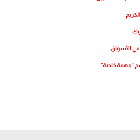
لكريم
وك
ر في الأسواق
مج “مهمة خاصة”