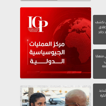
ن تكشف
طلاق
 خالد
ل متهمًا
ٍ
مة
 شديد
لكرة