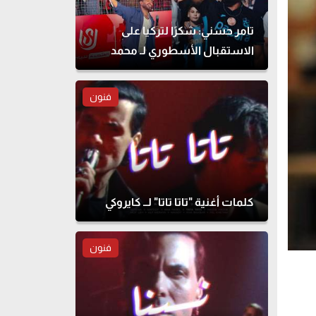
تامر حسني: شكرًا لتركيا على
الاستقبال الأسطوري لـ محمد
صلاح
فنون
كلمات أغنية "تاتا تاتا" لــ كايروكي
فنون