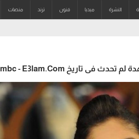
ة
النشرة
ميديا
فنون
ترند
منصات
 فى تاريخ mbc - E3lam.Com