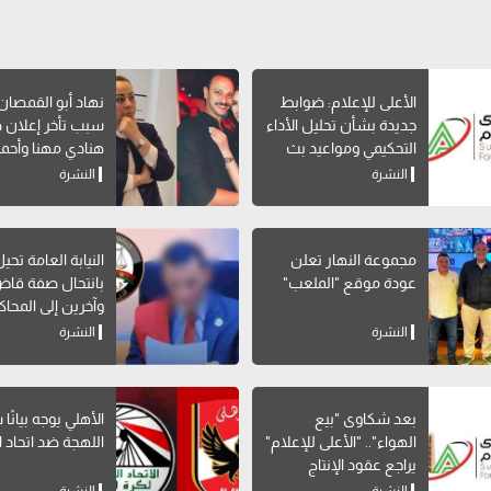
الأعلى للإعلام: ضوابط
نهاد أبو القمصا
جديدة بشأن تحليل الأداء
سبب تأخر إعلان 
التحكيمي ومواعيد بث
هنادي مهنا وأحمد
البرامج الرياضية
صالح
النشرة
النشرة
مجموعة النهار تعلن
النيابة العامة تحي
عودة موقع "الملعب"
بانتحال صفة قاض
وآخرين إلى المحاك
النشرة
النشرة
بعد شكاوى "بيع
الأهلي يوجه بيانًا
الهواء".. "الأعلى للإعلام"
اللهجة ضد اتحاد ا
يراجع عقود الإنتاج
المشترك بالقنوات