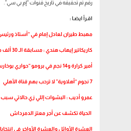
رقم تم تحقيقه في تاريخ قنوات “إم بي سي”.
اقـرأ ايضـا :
مهبط طيران لعادل إمام في “أستاذ ورئي
كاريكاتير إيهاب هندي : مسابقة الـ 30 ألف معلم
أمير كرارة و14 نجم في برومو “حواري بوخارست”
7 نجوم “أهلاوية” لا ترحب بهم قناة الأهلي
عمرو أديب : البشوات إللي زي حالاتي سبب أ
الحياة تكشف عن أجر معتز الدمرداش
‫العشرة الأوائل والعشرة الأواخر في انتخا‬