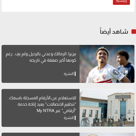
رئيسية
شاهد أيضاً
بيزيرا: الزمالك وعدني بالرحيل ولم يفِ.. رغم
كونها أكبر صفقة في تاريخه
النشرة
للاستعلام عن الأرقام المسجلة باسمك..
"تنظيم الاتصالات" يعيد إتاحة خدمة
"أرقامي" عبر My NTRA
النشرة