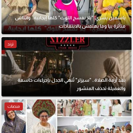
ياسمين يسري: "يلا نفسح اللوك" كلها إيجابية.. والناس
متأثرة بيا وما بهتمش بالانتقادات
ترند
بعد أزمة الصلاة.. "سيزلر" تُنهي الجدل بإجراءات حاسمة
والعميلة تحذف المنشور
منصات