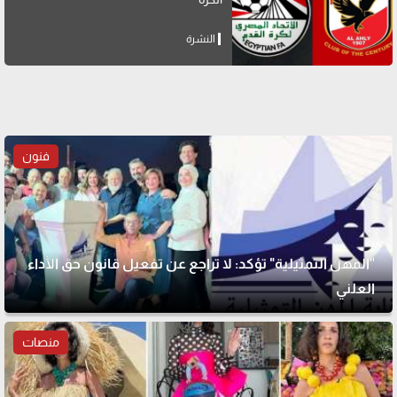
النشرة
فنون
"المهن التمثيلية" تؤكد: لا تراجع عن تفعيل قانون حق الأداء
العلني
منصات