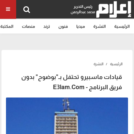
رئيس التحرير
محمد عبدالرحمن
الرئيسية
النشرة
ميديا
فنون
ترند
منصات
المكتبة
الرئيسية
النشرة
قيادات ماسبيرو تحتفل بـ"بوضوح" بدون
فريق البرنامج - E3lam.Com