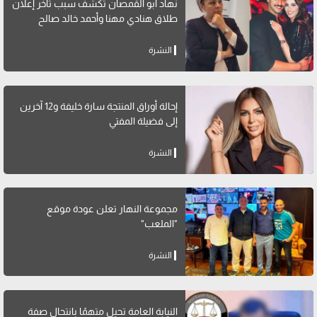
نهاد أبو القمصان تكشف سبب تأخر إعلان
طلاق هنادي مهنا وأحمد خالد صالح
النشرة
إحالة أوراق المنتجة سارة خليفة و12 آخرين
إلى فضيلة المفتي
النشرة
مجموعة النهار تعلن عودة موقع
"الملعب"
النشرة
النيابة العامة تحيل متهمًا بانتحال صفة